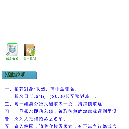
報名修改
留言提問
活動說明
一、招募對象
:
限國、高中生報名。
二、報名日期
:6/1(
一
)20:00
起至額滿為止
。
三、每一組身分證只能填表一次，請謹慎填選。
四、一旦報名即佔名額，錄取後無故缺席或遲到早退
者，將列入拒絕招募之名單。
五、進入校園，請遵守校園規範，有不當之行為或言