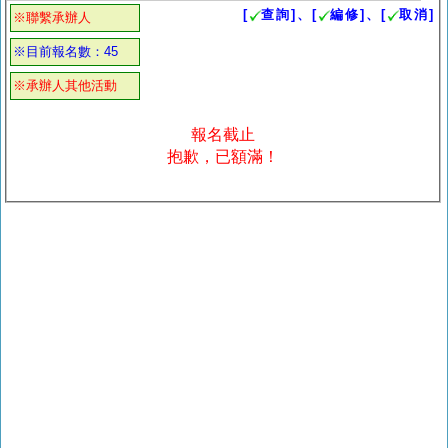
[
查詢]、[
編修]、[
取消]
※聯繫承辦人
※目前報名數：45
※承辦人其他活動
報名截止
抱歉，已額滿！