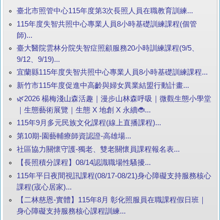
臺北市照管中心115年度第3次長照人員在職教育訓練...
115年度失智共照中心專業人員8小時基礎訓練課程(個管
師)...
臺大醫院雲林分院失智症照顧服務20小時訓練課程(9/5、
9/12、9/19)...
宜蘭縣115年度失智共照中心專業人員8小時基礎訓練課程...
新竹市115年度促進中高齡與婦女異業結盟行動計畫...
🌿2026 楊梅淺山森活趣｜漫步山林森呼吸｜微觀生態小學堂
｜生態藝術展覽｜生態 X 地創 X 永續🐞...
115年9月多元民族文化課程(線上直播課程)...
第10期-園藝輔療師資認證-高雄場...
社區協力關懷守護-獨老、雙老關懷員課程報名表...
【長照積分課程】08/14認識職場性騷擾...
115年平日夜間視訊課程(08/17-08/21)身心障礙支持服務核心
課程(宬心居家)...
【二林慈恩-實體】115年8月 彰化照服員在職課程假日班｜
身心障礙支持服務核心課程訓練...