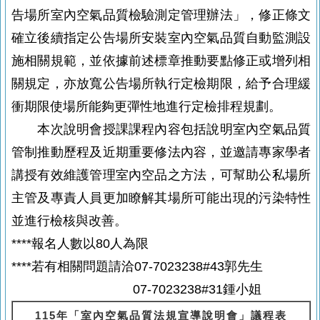
告場所室內空氣品質檢驗測定管理辦法」，修正條文
確立後續指定公告場所安裝室內空氣品質自動監測設
施相關規範，並依據前述標章推動要點修正或增列相
關規定，亦放寬公告場所執行定檢期限，給予合理緩
衝期限使場所能夠更彈性地進行定檢排程規劃
。
本次說明會授課課程內容包括說明室內空氣品質
管制推動歷程及近期重要修法內容，並邀請專家學者
講授有效維護管理室內空品之方法，可幫助公私場所
主管及專責人員更加瞭解其場所可能出現的污染特性
並進行檢核與改善。
****報名人數以80人為限
****若有相關問題請洽07-7023238#43郭先生
07-7023238#31鍾小姐
115
年「室內空氣品質法規宣導說明會」議程表