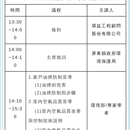
時間
議程
主講人
13:30
環益工程顧問
~14:0
報到
股份有限公司
0
14:00
屏東縣政府環
~14:1
主席致詞
境保護局
0
1.家戶油煙防制宣導
(1)油煙的危害
(2)油煙防制四步驟
14:10
2.室內空氣品質宣導
環境部/專家學
~15:3
(1)室內空氣品質改善
者
0
與控制技術說明