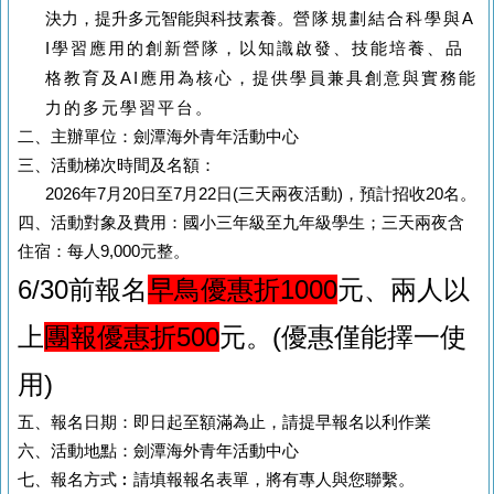
決力，提升多元智能與科技素養。
營隊規劃結合科學與
A
I
學習應用的創新營隊，以知識啟發、技能培養、品
格
教育及
AI
應用為核心，提供學員兼具創意與實務能
力的多元學習平台。
二、主辦單位：劍潭海外青年活動中心
三、活動梯次時間及名額：
2026年7月20日至7月22日(三天兩夜活動)，預計招收20名。
四、活動對象及費用：國小三年級至九年級學生；三天兩夜含
住宿：每人9,000元整。
6/30前報名
早鳥優惠折1000
元、兩人以
上
團報優惠折500
元。(優惠僅能擇一使
用)
五、報名日期：即日起至額滿為止，請提早報名以利作業
六、活動地點：劍潭海外青年活動中心
七、報名方式︰請填報報名表單，將有專人與您聯繫。