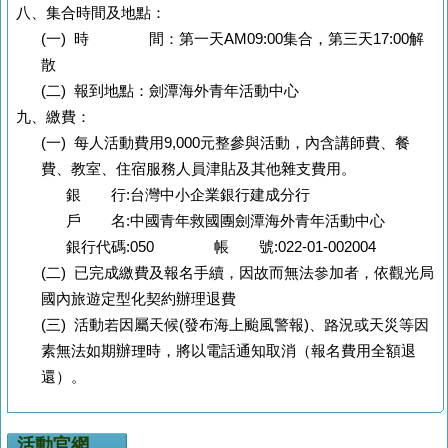
八、集合時間及地點：
(一) 時 間：第一天AM09:00集合，第三天17:00解
散
(二) 報到地點：劍潭海外青年活動中心
九、繳費：
(一) 每人活動費用9,000元整參與活動，內含講師費、餐
費、教室、住宿服務人員津貼及其他雜支費用。
銀 行:台灣中小企業銀行建成分行
戶 名:中國青年救國團劍潭海外青年活動中心
銀行代碼:050 帳 號:022-01-002004
(二) 已完成繳費及報名手續，因故而無法參加者，依觀光局
國內旅遊定型化契約辦理退費
(三) 活動若因屬天候(發布海上颱風警報)、路況或天災等因
素無法如期辦理時，將以電話通知取消（報名費用全額退
還）。
活動官網