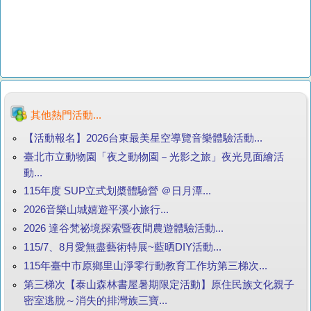
其他熱門活動...
【活動報名】2026台東最美星空導覽音樂體驗活動...
臺北市立動物園「夜之動物園－光影之旅」夜光見面繪活
動...
115年度 SUP立式划槳體驗營 ＠日月潭...
2026音樂山城嬉遊平溪小旅行...
2026 達谷梵祕境探索暨夜間農遊體驗活動...
115/7、8月愛無盡藝術特展~藍晒DIY活動...
115年臺中市原鄉里山淨零行動教育工作坊第三梯次...
第三梯次【泰山森林書屋暑期限定活動】原住民族文化親子
密室逃脫～消失的排灣族三寶...