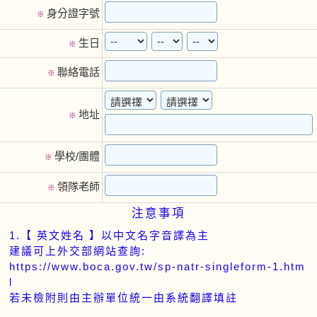
身分證字號
※
生日
※
聯絡電話
※
地址
※
學校/團體
※
領隊老師
※
注意事項
1.【 英文姓名 】以中文名字音譯為主
建議可上外交部網站查詢:
https://www.boca.gov.tw/sp-natr-singleform-1.htm
l
若未檢附則由主辦單位統一由系統翻譯填註