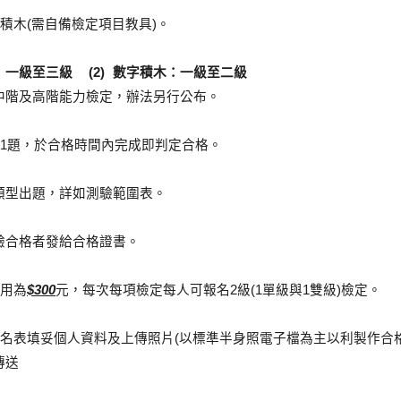
積木(需自備檢定項目教具)。
球：一級至三級  (2) 數字積木：一級至二級
中階及高階能力檢定，辦法另行公布。
目1題，於合格時間內完成即判定合格。
類型出題，詳如測驗範圍表。
驗合格者發給合格證書。
費用為
$300
元，每次每項檢定每人可報名2級(1單級與1雙級)檢定。
名表填妥個人資料及上傳照片(以標準半身照電子檔為主以利製作合格
傳送