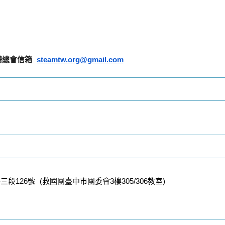
灣總會信箱 
steamtw.org@gmail.com
126號 (救國團臺中市團委會3樓305/306教室)