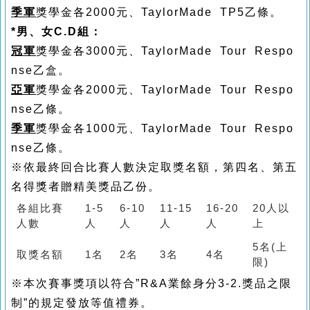
季軍
獎學金各
2000
元、
TaylorMade TP5乙條
。
*男、女
C.D
組：
冠軍
獎學金各
3000
元、
TaylorMade Tour Respo
nse乙盒。
亞軍
獎學金各
2000
元、
TaylorMade Tour Respo
nse乙條。
季軍
獎學金各
1000
元、
TaylorMade Tour Respo
nse乙條
。
※依最終回合
比賽人數決定取獎名額，第四名、第五
名得獎者贈精美獎品乙份。
各組比賽
1-5
6-10
11-15
16-20
20人以
人數
人
人
人
人
上
5名(上
取獎名額
1名
2名
3名
4名
限)
※本次賽事獎項以符合
”R&A
業餘身分
3-2.
獎品之限
制
”
的規定發放等值禮券。