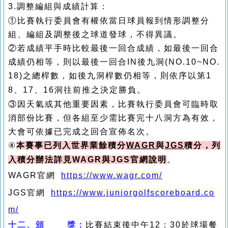
3.
調整編組與成績計算：
①
比賽執行委員會有權依當日球員報到情形調整分
組、編組及調整後之球道發球，不得異議。
②
若成績平手時比較最後一回合成績，如最後一回合
成績仍相等，則以最後一回合IN後九洞(NO.10~NO.
18)之總桿數，如後九洞桿數仍相等，則依序以第
1
8
、
17
、
16
洞往前推之決定勝負。
③
因天氣或
其他
重要因素，比賽執行委員會可臨時取
消部份比賽，但各組至少需比賽完十八洞方為有效，
大會可依據已完成之回合宣佈名次
。
④
本賽事已列入世界業餘積分
WAGR
與
JGS
積分，列
入積分辦法詳見WAGR與JGS官網說明
。
WAGR
官網
https://www.wagr.com/
JGS官網
https://www.juniorgolfscoreboard.co
m/
十二、
頒
獎：
比賽結束後中午
12
：
30
於球場餐