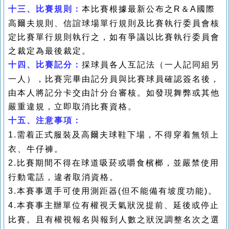
十三、
比賽規則：
本比賽根據最新公布之
R
＆
A國際
高爾夫規則、信誼球場單行規則及比賽執行委員會核
定比賽單行規則執行之，如有爭議以比賽執行委員會
之裁定為最後裁定。
十四、
比賽記分：
採球員各人互記法（一人記同組另
一人），比賽完畢由記分員與比賽球員確認簽名後，
由本人將記分卡交由計分台審核。如發現舞弊或其他
嚴重違規，立即取消比賽資格。
十五、
注意事項：
1.
需着正式服裝及高爾夫球鞋下場，不得穿着無領上
衣、牛仔褲。
2.
比賽期間不得在球道吸菸或嚼食檳榔，並嚴禁使用
行動電話，違者取消資格。
3.
本賽事選手可使用測距器
(
但不能備有坡度功能
)
。
4.
本賽事主辦單位有權視天氣狀況提前、延後或停止
比賽。且有權視報名與報到人數之狀況調整名次之選