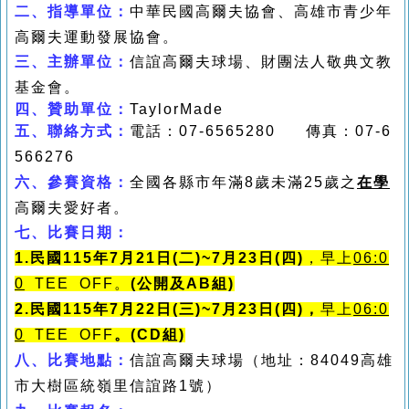
二、
指導單位：
中華民國高爾夫協會、高雄市青少年
高爾夫運動發展協會。
三、
主辦單位：
信誼高爾夫球場
、
財團法人敬典文教
基金會。
四、
贊助單位
：
TaylorMade
五、
聯絡方式：
電話：
07-6565280
傳真：
07-6
566276
六、
參賽資格：
全國各縣市年滿
8
歲未滿
25
歲之
在學
高爾夫愛好者。
七、
比賽日期：
1.民國
115
年7
月21日(二)~
7月23
日
(四)
，
早上
06:0
0
TEE OFF。
(公開及AB組)
2.民國115年7月22日(三)~7月23日(四)，
早上
06:0
0
TEE OFF
。(CD組)
八、
比賽地點：
信誼高爾夫球場（地址：
84049
高雄
市大樹區統嶺里信誼路
1
號）