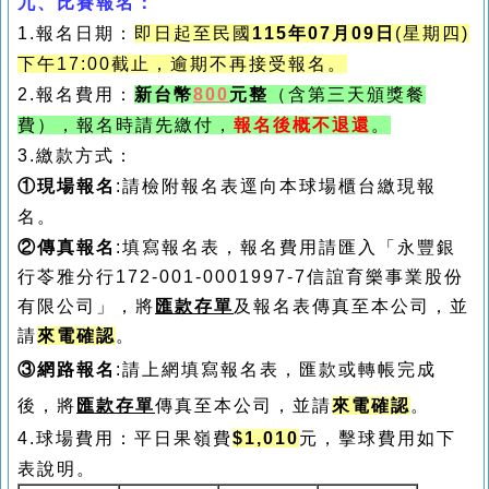
九、
比賽報名
：
1.
報名日期：
即日起至民國
115
年0
7
月09
日
(
星期四
)
下午
17:00
截止，逾期不再接受報名。
2.
報名費用：
新台幣
800
元整
（含第三天頒獎餐
費），報名時請先繳付，
報名後概不退還
。
3.
繳款方式：
①
現場報名
:請檢附報名表逕向本球場櫃台繳現報
名。
②
傳真報名
:填寫報名表，報名費用請匯入「永豐銀
行苓雅分行172-001-0001997-7信誼育樂事業股份
有限公司」，將
匯款存單
及報名表傳真至本公司，並
請
來電確認
。
③網路報名
:請上網填寫報名表，匯款或轉帳完成
後，將
匯款存單
傳真至本公司，並請
來電確認
。
4.
球場費用：平日果嶺費
$1,010
元，擊球費用如下
表說明。