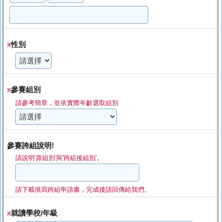
性別
※
參賽組別
※
請參考簡章，並依實際年齡選取組別
參賽誇組說明!
請說明′原組別′與′跨組後組別′。
請下載填寫跨組申請書，完成後請回傳給我們。
就讀學校/年級
※