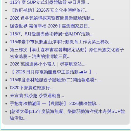
115年度 SUP立式划槳體驗營 ＠日月潭...
【政府補助】2026泰安文化生態輕旅行...
2026 達谷梵祕境探索暨夜間農遊體驗活動...
碳索世界·嘉倍幸福-2026中嘉集團家庭日...
115/7、8月愛無盡藝術特展~藍晒DIY活動...
115年臺中市原鄉里山淨零行動教育工作坊第三梯次...
第三梯次【泰山森林書屋暑期限定活動】原住民族文化親子
密室逃脫～消失的排灣族三寶...
2026 萬國通路小小職人｜尋夢航空站...
【 2026 日月潭電動船夏季主題活動🛥️💫 】...
115年度食材險趣親子體驗營(二)開始報名囉~...
0820下營農遊輕旅行...
來宜蘭‧找茶趣 茶香運動會...
手把青秧插滿田 —【農體驗】 2026插秧體驗...
[慈濟大學]115年度親海無礙、樂齡弱勢海洋獨木舟與SUP體
驗活動...