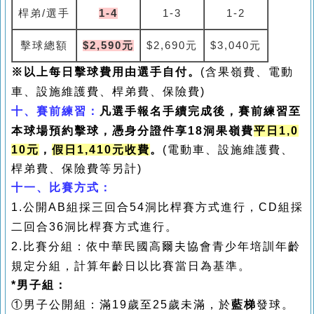
桿弟/選手
1-4
1-3
1-2
擊球總額
$2,590元
$2,690
元
$3,040
元
※
以上每日擊球費用由選手自付
。
(含果嶺費、電動
車、設施維護費、桿弟費、保險費)
十、
賽前練習：
凡選手報名手續完成後，賽前練習至
本球場預約擊球，憑身分證件享
18
洞果嶺費
平日
1,0
10
元
，
假日
1,410
元收費
。
(電動車、設施維護費、
桿弟費、保險費等另計)
十一、
比賽方式：
1.公開AB組採三回合54洞比桿賽方式進行，CD組採
二回合36洞比桿賽方式進行
。
2.
比賽分組：依中華民國高爾夫協會青少年培訓年齡
規定分組，計算年齡日以比賽當日為基準。
*男子組：
①
男子公開組：滿
19
歲至
25
歲未滿，於
藍梯
發球。