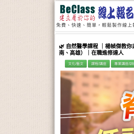
免費、快速、簡單，輕鬆製作線上
🌿 自然醫學課程 ｜楊幀傑教
南、高雄）｜在職進修達人
文化/藝文
課程/講座
專業講座/訓