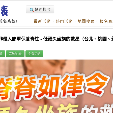
站內搜尋
報名系統!
最新活動
·
熱門活動
·
地圖搜尋
·
報名表
你非侵入簡單保養脊柱 - 低頭久坐族的救星（台北、桃園
練
宗教/心靈
免費活動