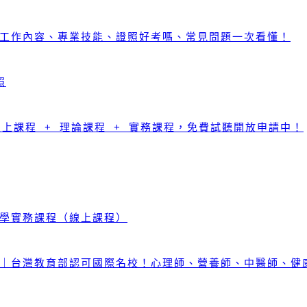
工作內容、專業技能、證照好考嗎、常見問題一次看懂！
照
線上課程 + 理論課程 + 實務課程，免費試聽開放申請中！
學實務課程（線上課程）
｜台灣教育部認可國際名校！心理師、營養師、中醫師、健