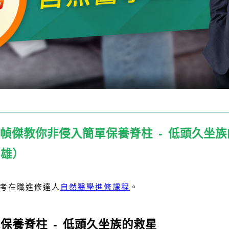
｜楊幀傑教你非侵入簡單保養脊柱 - 低頭久坐
高雄）
參考在職進修達人
自然醫學進修課程
。
保養脊柱 - 低頭久坐族的救星