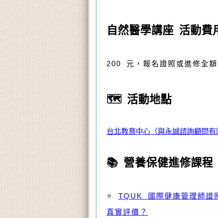
自然醫學講座 活動費
200 元，報名證照或進修全
🗺️ 活動地點
台北教育中心（與永誠諮詢顧問有
📚 營養保健進修課程
⭐
TQUK 國際健康管理師證
真實評價？