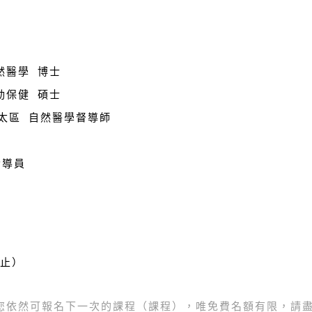
然醫學 博士
動保健 碩士
亞太區 自然醫學督導師
指導員
為止）
您依然可報名下一次的課程（課程），唯免費名額有限，請