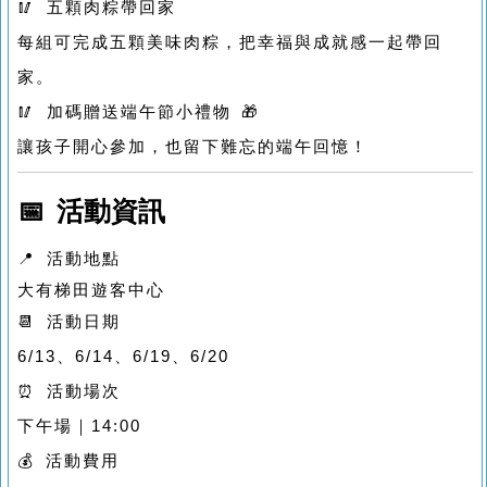
🥢 五顆肉粽帶回家
每組可完成五顆美味肉粽，把幸福與成就感一起帶回
家。
🥢 加碼贈送端午節小禮物 🎁
讓孩子開心參加，也留下難忘的端午回憶！
📅 活動資訊
📍 活動地點
大有梯田遊客中心
📆 活動日期
6/13、6/14、6/19、6/20
⏰ 活動場次
下午場｜14:00
💰 活動費用