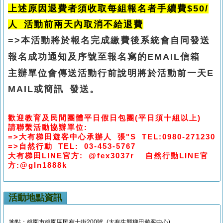
上述原因退費者須收取每組報名者手續費$50/
人 活動前兩天內取消不給退費
=>本活動將於報名完成繳費後系統會自同發送
報名成功通知及序號至報名寫的EMAIL信箱
主辦單位會
傳送活動行前說明將於活動前一天E
MAIL或簡訊 發送。
歡迎教育及民間團體平日假日包團(平日須十組以上)
請聯繫活動協辦單位:
=>大有梯田遊客中心承辦人 張"S TEL:0980-271230
=>自然行動 TEL: 03-453-5767
大有梯田LINE官方: @fex3037r 自然行動LINE官
方:@gln1888k
活動地點資訊
地點：桃園市桃園區民有十街200號 (大有生態梯田遊客中心)