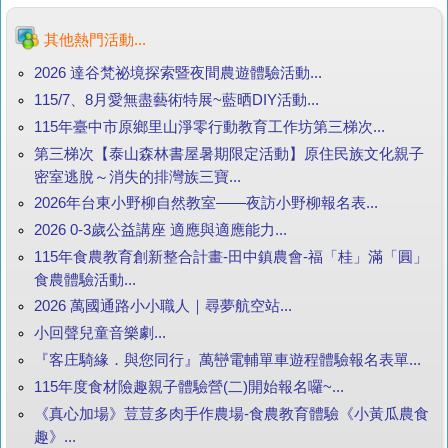
其他熱門活動...
2026 達谷梵祕境探索暨夜間農遊體驗活動...
115/7、8月愛無盡藝術特展~藍晒DIY活動...
115年臺中市原鄉里山淨零行動教育工作坊第三梯次...
第三梯次【泰山森林書屋暑期限定活動】原住民族文化親子
密室逃脫～消失的排灣族三寶...
2026年台東小野柳自然教室——夜訪小野柳報名表...
2026 0-3歲公益講座 適應與適應能力...
115年食農教育創新整合計畫-田中鎮農會-福「桂」滿「圓」
食農體驗活動...
2026 萬國通路小小職人｜尋夢航空站...
小回聲兒童音樂劇...
『客庄騎緣．與您同行』萬巒電輔單車遊程體驗報名表單...
115年度食材險趣親子體驗營(二)開始報名囉~...
《真心加場》荳荳多肉手作農場-食農教育體驗《小黃瓜農食
趣》...