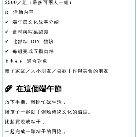
$500／組（最多可兩人一組）
🥢 活動內容
✔ 端午節文化故事介紹
✔ 食材與粽葉認識
✔ 北部粽 DIY 體驗
✔ 每組完成五顆肉粽
👨‍👩‍👧‍👦 適合對象
親子家庭／大小朋友／喜歡手作與美食的朋友
🌾 在這個端午節
放下手機、離開忙碌生活，
陪孩子一起動手體驗傳統文化的溫度。
比起買現成粽子，
一起完成一顆粽子的回憶，