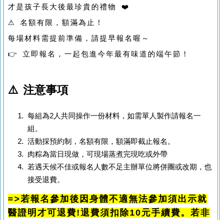
才是孩子長大後最珍貴的禮物 ❤️
⚠ 名額有限，額滿為止！
每場材料需提前準備，請提早報名喔～
👉 立即報名，一起包進今年最有味道的端午節！
⚠️ 注意事項
每組為2人共同操作一份材料，如需單人製作請報名一
組。
活動採預約制，名額有限，額滿即截止報名。
肉粽為當日現做，可現場蒸煮完現吃或外帶
若遇天候不佳或報名人數不足主辦單位將併團或改期，也
接受退費。
=>若報名參加後因身體不適無法參加須出示就
醫證明才可退費!退費須扣除10元手續費。
若非