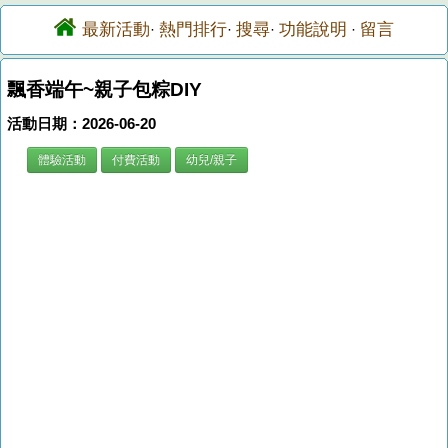
最新活動
熱門排行
搜尋
功能說明
留言
·
·
·
·
飄香端午~親子包粽DIY
活動日期：2026-06-20
體驗活動
付費活動
幼兒/親子