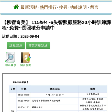
最新活動
熱門排行
搜尋
功能說明
留言
·
·
·
·
【柳營奇美】 115/9/4~6失智照顧服務20小時訓練課
程~免費~長照積分申請中
活動日期：2026-09-04
課程/講座
專業講座/訓練
報名修改
留言提問