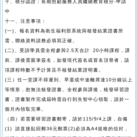
十、積分認證：長期照顧服務人員繼續教育積分-申請
中
十一、注意事項：
(一)、報名資料為衛生福利部系統與核發結業證書所
需，聯絡資料請務必填寫正確。
(二)、受訓學員需全程參與2.5天合計 20小時課程，課
前、課後需親筆簽名，如發現代簽名或冒名頂替者，該
項課程時數不予計算且不核發結業證明書。
(三）任一堂課不得遲到、早退或中途離席達10分鐘以上
等情形，恕無法核發證書。全程參與課後，核發研習證
書，證書製作完成屆時需自行到失智中心領取，請於一
個月內領取完畢。
（四）若需要研習證書郵寄，請於115/9/4上課，自備
(1) 請直接貼回郵36元郵票(2)必須為A4規格的信封，