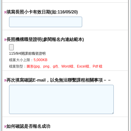
填寫長照小卡有效日期(如:116/05/20)
※
長照機構職登證明(參閱報名內連結範本)
※
115/9/4開課前職登證明
檔案大小上限：
5,000KB
檔案類型：
圖形(jpg、png、gif)、Word檔、Excel檔、Pdf 檔
再次填寫確認E-mail，以免無法聯繫課程相關事項－－
※
如何確認是否報名成功
※