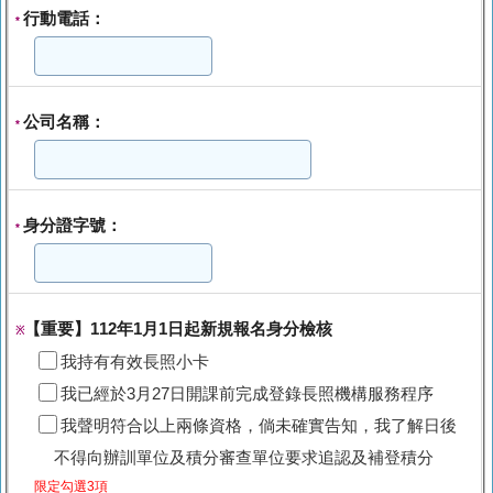
行動電話：
*
公司名稱：
*
身分證字號：
*
【重要】112年1月1日起新規報名身分檢核
※
我持有有效長照小卡
我已經於3月27日開課前完成登錄長照機構服務程序
我聲明符合以上兩條資格，倘未確實告知，我了解日後
不得向辦訓單位及積分審查單位要求追認及補登積分
限定勾選3項