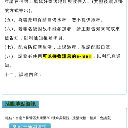
並請在信封上填寫好寄送地址與收件人。(共照後續以掛
號方式寄出)。
(五)、為響應環保請自備水杯，恕不提供紙杯。
(六)、若報名後因故不能參加者，請主動告知來電或來
信告知，以利通知後補學員。
(七)、配合防疫新生活，上課過程，敬請配戴口罩。
(八)、請務必使用
可以接收訊息的e-mail
，以利訊息通
知。
十二、課程內容：
活動地點資訊
地點：台南市柳營區太康里201號奇美醫院 (生活大樓一樓第二會議室)
顯示地圖資訊