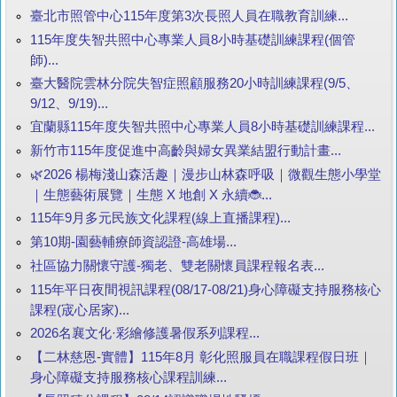
臺北市照管中心115年度第3次長照人員在職教育訓練...
115年度失智共照中心專業人員8小時基礎訓練課程(個管
師)...
臺大醫院雲林分院失智症照顧服務20小時訓練課程(9/5、
9/12、9/19)...
宜蘭縣115年度失智共照中心專業人員8小時基礎訓練課程...
新竹市115年度促進中高齡與婦女異業結盟行動計畫...
🌿2026 楊梅淺山森活趣｜漫步山林森呼吸｜微觀生態小學堂
｜生態藝術展覽｜生態 X 地創 X 永續🐞...
115年9月多元民族文化課程(線上直播課程)...
第10期-園藝輔療師資認證-高雄場...
社區協力關懷守護-獨老、雙老關懷員課程報名表...
115年平日夜間視訊課程(08/17-08/21)身心障礙支持服務核心
課程(宬心居家)...
2026名襄文化·彩繪修護暑假系列課程...
【二林慈恩-實體】115年8月 彰化照服員在職課程假日班｜
身心障礙支持服務核心課程訓練...