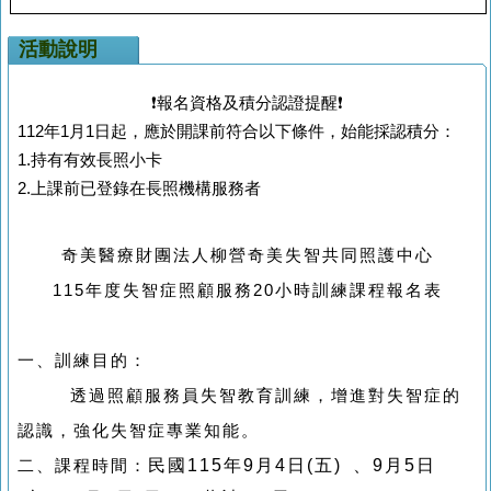
活動說明
❗️報名資格及積分認證提醒❗️
112年1月1日起，應於開課前符合以下條件，始能採認積分：
1.持有有效長照小卡
2.上課前已登錄在長照機構服務者
奇美醫療財團法人柳營奇美失智共同照護中心
115年度失智症照顧服務20小時訓練課程報名表
一、訓練目的：
透過照顧服務員失智教育訓練，增進對失智症的
認識，強化失智症專業知能。
民國
115
年
9
月4
日
(
五
)
、9
月5
日
二、課程時間：