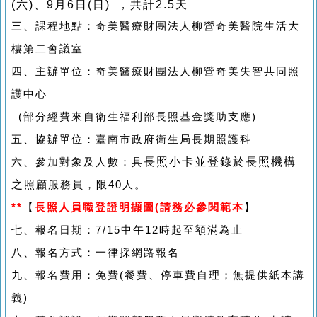
(
六
)
、9
月6
日
(
日
)
，共計
2.5
天
三、課程地點：奇美醫療財團法人柳營奇美醫院生活大
樓第二會議室
四、主辦單位：奇美醫療財團法人柳營奇美失智共同照
護中心
(部分經費來自衛生福利部長照基金獎助支應)
五、協辦單位：臺南市政府衛生局長期照護科
長照小卡並登錄於長照機構
六、參加對象及人數：具
之
照顧服務員，限40人。
**
【
長照人員職登證明擷圖(請務必參閱範本
】
七、報名日期：7/15中午12時起至額滿為止
八、報名方式：一律採網路報名
九、報名費用：免費(餐費、停車費自理；無提供紙本講
義)