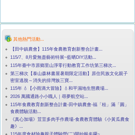
其他熱門活動...
【田中鎮農會】115年食農教育創新整合計畫...
115/7、8月愛無盡藝術特展~藍晒DIY活動...
115年臺中市原鄉里山淨零行動教育工作坊第三梯次...
第三梯次【泰山森林書屋暑期限定活動】原住民族文化親子
密室逃脫～消失的排灣族三寶...
115年 💧【小雨滴大冒險】💧和平濕地生態農場...
2026 萬國通路小小職人｜尋夢航空站...
115年食農教育創新整合計畫-田中鎮農會-福「桂」滿「圓」
食農體驗活動...
《真心加場》荳荳多肉手作農場-食農教育體驗《小黃瓜農食
趣》...
115年度食材險趣親子體驗營(二)開始報名囉~...