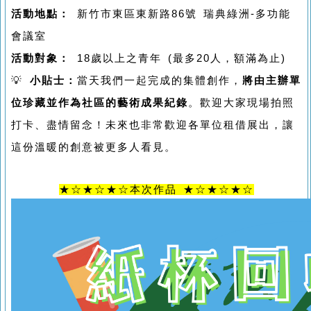
活動地點：
新竹市東區東新路86號 瑞典綠洲-多功能
會議室
活動對象：
18歲以上之青年 (最多20人，額滿為止)
💡
小貼士：
當天我們一起完成的集體創作，
將由主辦單
位珍藏並作為社區的藝術成果紀錄
。歡迎大家現場拍照
打卡、盡情留念！未來也非常歡迎各單位租借展出，讓
這份溫暖的創意被更多人看見。
★☆★☆★☆本次作品 ★☆★☆★☆