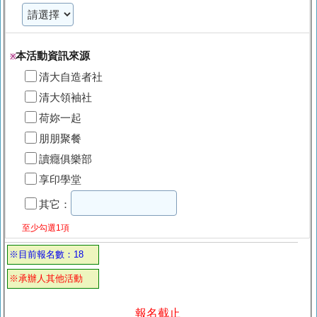
本活動資訊來源
※
清大自造者社
清大領袖社
荷妳一起
朋朋聚餐
讀癮俱樂部
享印學堂
其它：
至少勾選1項
※目前報名數：18
※承辦人其他活動
報名截止