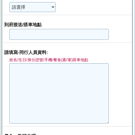
到府接送/搭車地點
請填寫-同行人員資料:
姓名/生日/身分證號/手機/餐食(素/葷)搭車地點