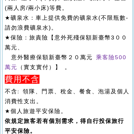
(兩人房/兩小床)
等費。
★
礦泉水：車上提供免費的礦泉水
(
不限瓶數
-
請勿浪費礦泉水
)
。
★
保險：旅責險【意外死殘保額新臺幣
3
００
萬
元
、
意外醫療保額
新臺幣２０萬
元
乘客險500
萬元
（實支實付）】
。
費用不含
不含
: 領隊
、
門票
、
稅金、
餐食、泡湯及個人
消費性支出。
★
個人旅遊平安保險。
依規定旅客若有個別需求，得自行投保旅行
平安保險。