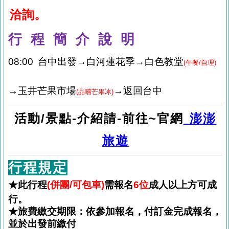
洽詢。
行 程 簡 介 說 明
08:00
台中出發→白河蓮花季→白色教堂
(
午餐/自理)
→玉井芒果市場
→返回台中
(
品嚐芒果冰)
活動
/
景點
-
介紹請
-
前往
~
官網
澎澎
旅遊
行程規定
★此行程
(併團/可包車)
需報名
6
位
成人以上方可成
行。
★旅費繳交期限：依參加報名，付訂金完成報名，
並於出發前繳付