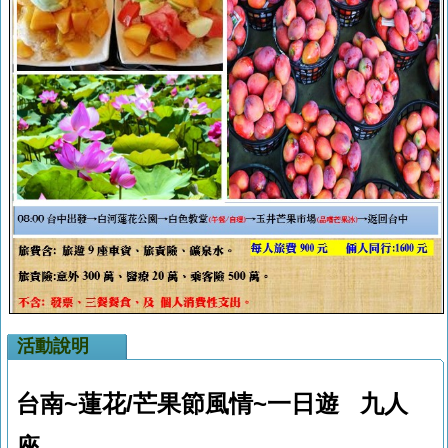
活動說明
台南~蓮花/芒果節風情
~一日遊
九人
座