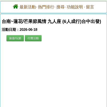
最新活動
熱門排行
搜尋
功能說明
留言
·
·
·
·
台南~蓮花/芒果節風情 九人座 (6人成行)台中出發)
活動日期：2026-06-18
旅遊/玩樂
付費活動