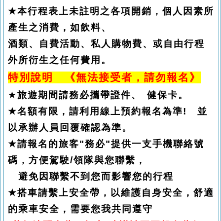
★
本行程表上未註明之各項開銷，個人因素所
產生之消費，如飲料、
酒類、自費活動、私人購物費、或自由行程
外所衍生之任何費用。
特別說明 《無法接受者，請勿報名》
★
旅遊期間請務必攜帶證件、
健保卡。
★
名額有限，請利用線上預約報名為準
!
並
以承辦人員回覆確認為準。
★
請報名的旅客
"
務必
"
提供一支手機聯絡號
碼，方便駕駛
/
領隊與您聯繫，
避免因聯繫不到您而影響您的行程
★
搭車請繫上安全帶，以維護自身安全，舒適
的乘車安全，需要您我共同遵守