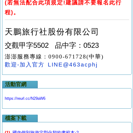
(
若無法配合此項規定!建議請不要報名此行
程
)
。
天鵬旅行社
股份有限公司
交觀甲字5502 品中字：0523
澎澎服務專線：
0900-671728(
中華
)
歡迎-加入官方 LINE@463acphj
活動官網
https://reurl.cc/N29aW6
檔案下載
(1)
國內個別旅遊定型化契約書範本-2