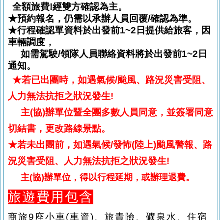
全額旅費!經雙方確認為主。
★預約報名，仍需以承辦人員回覆/確認為準。
★行程確認單資料於出發前1~2日提供給旅客，因
車輛調度，
如需駕駛/領隊人員聯絡資料將於出發前1~2日
通知。
★
若已出團時
，
如遇氣候/颱風
、
路況災害受阻
、
人力無法抗拒之狀況發生!
主(協)辦單位暨全團多數人員同意
，
並簽署同意
切結書
，
更改路線景點。
★
若未出團前
，
如遇氣候/發怖(陸上)颱風警報
、
路
況災害受阻
、
人力無法抗拒之狀況發生!
主(協)辦單位
，
得以行程延期
，
或辦理退費。
旅遊費用包含
商旅9座小車(車資)、旅責險、礦泉水
、住宿