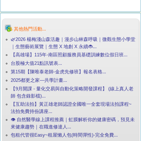
其他熱門活動...
🌿2026 楊梅淺山森活趣｜漫步山林森呼吸｜微觀生態小學堂
｜生態藝術展覽｜生態 X 地創 X 永續🐞...
【高雄場】115年-南區照顧服務員基礎訓練數位假日班...
台股極大值21點訊號表...
第15期【陳唯泰老師-金虎先修班】報名表格...
2025都更之家—共學計畫...
【9月開課 - 量化交易與自動化策略開發課程】 (線上真人老
師 包含錄影檔)...
【互助法拍】黃正雄老師認證全國唯一全套現場法拍課程~
法拍免費持份講座...
👁️ 自然醫學線上課程推薦｜虹膜解析你的健康密碼，預見未
來健康趨勢｜在職進修達人...
包租代管很Easy~租屋懶人包(時間彈性)-完全免費...