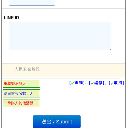
LINE ID
人機安全驗證
[
查詢]、[
編修]、[
取消]
※聯繫承辦人
※目前報名數：0
※承辦人其他活動