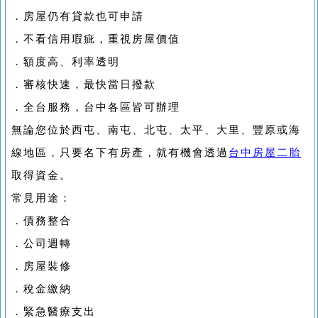
．房屋仍有貸款也可申請
．不看信用瑕疵，重視房屋價值
．額度高、利率透明
．審核快速，最快當日撥款
．全台服務，台中各區皆可辦理
無論您位於西屯、南屯、北屯、太平、大里、豐原或海
線地區，只要名下有房產，就有機會透過
台中房屋二胎
取得資金。
常見用途：
．債務整合
．公司週轉
．房屋裝修
．稅金繳納
．緊急醫療支出