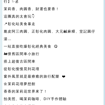
行】✨💰
茉莉香、肉圓香、財運也要香！
這團真的太會玩👇
📍彰化站美食暴走
脆皮阿三肉圓、正彰化肉圓、大元鹹麻糬、堂記圓仔
湯…
一站直接吃爆彰化經典美食 😋
🚂懷舊區間車小旅行
搭上超復古區間車
從彰化慢慢晃到花壇
窗外風景就是最療癒的旅行配樂 ❤️
🌼茉莉花壇夢想館
香香的茉莉花世界來了！
拍美照、喝茉莉咖啡、DIY手作體驗