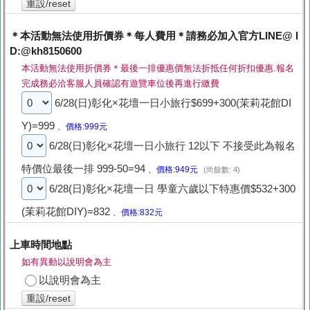
重設/reset
＊本活動無法使用折價券＊每人費用＊請務必加入官方LINE@ I
D:@kh8150600
本活動無法使用折價券＊最後一排優惠價無法折抵任何折扣優惠.報名
完成務必洽客服人員確認有遊覽車位後再進行繳費
6/28(日)彰化×花壇一日小旅行$699+300(茉莉花館DI
Y)=999
、價格:999元
6/28(日)彰化×花壇一日小旅行 12以下 不接受此為報名
特價位最後一排 999-50=94
、價格:949元
(尚餘數: 4)
6/28(日)彰化×花壇一日 學童六歲以下特惠價$532+300
(茉莉花館DIY)=832
、價格:832元
上車時間地點
如有異動以說明會為主
以說明會為主
重設/reset