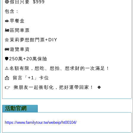
🔴假日只要 $999
包含：
🥪早餐盒
🚂區間車票
🌼茉莉夢想館門票+DIY
🚌遊覽車資
🛡️250萬+20萬保險
⚠️名額有限，想吃、想拍、想求財的一次滿足！
📩 留言「+1」卡位
👉 揪朋友一起衝彰化，把好運帶回家！ 🍀
活動官網
https://www.familytour.tw/webeip/ht00104/