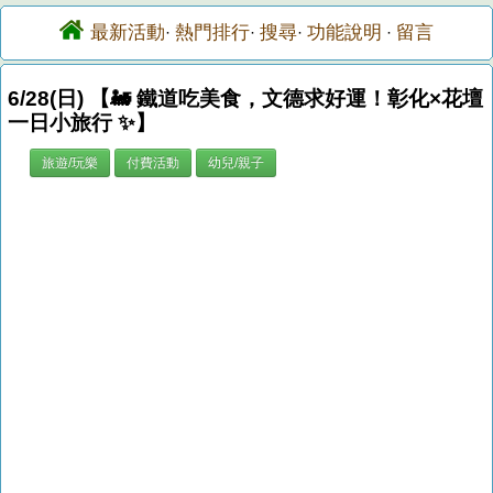
最新活動
熱門排行
搜尋
功能說明
留言
·
·
·
·
6/28(日) 【🚂 鐵道吃美食，文德求好運！彰化×花壇
一日小旅行 ✨】
旅遊/玩樂
付費活動
幼兒/親子