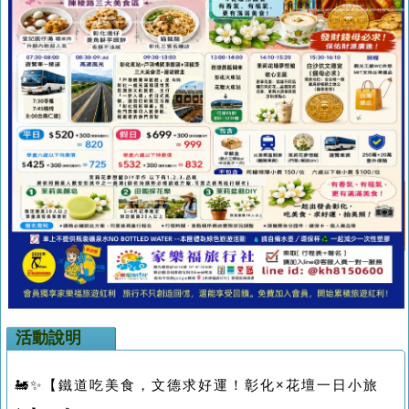
活動說明
🚂✨【鐵道吃美食，文德求好運！彰化×花壇一日小旅