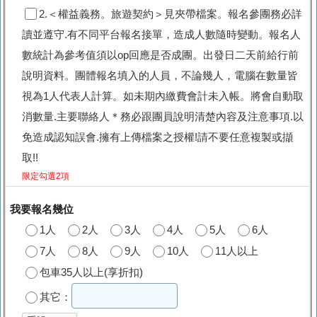
2.＜權益義務。旅遊契約＞見夾帶檔案。報名參團務必詳
讀並遵守.有不同平台報名接單，造成人數隨時變動。報名人
數統計為參考值須以op回應是否成團。出發日二天前給行前
說明資料。團體報名填入的人員，不論幾人，電腦在數量皆
視為1人代表人計算。如未期內繳費會計未入帳。將會自動取
消數量.主要聯絡人＊務必跟團員說明清楚內容及注意事項.以
免造成認知誤會.擁有上傳檔案之授權!請不要任意複製或擷
取!!
限定勾選2項
我要報名幾位
1人
2人
3人
4人
5人
6人
7人
8人
9人
10人
11人以上
包車35人以上(享折扣)
其它：