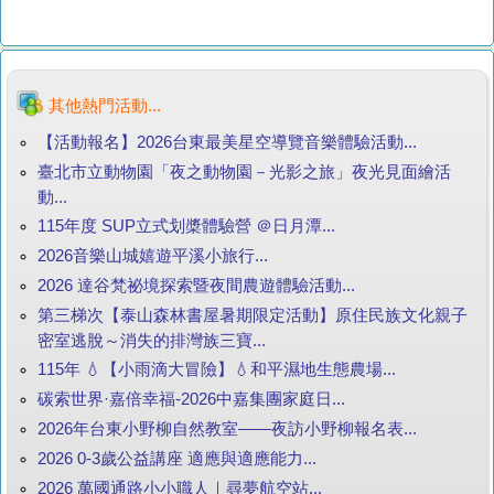
其他熱門活動...
【活動報名】2026台東最美星空導覽音樂體驗活動...
臺北市立動物園「夜之動物園－光影之旅」夜光見面繪活
動...
115年度 SUP立式划槳體驗營 ＠日月潭...
2026音樂山城嬉遊平溪小旅行...
2026 達谷梵祕境探索暨夜間農遊體驗活動...
第三梯次【泰山森林書屋暑期限定活動】原住民族文化親子
密室逃脫～消失的排灣族三寶...
115年 💧【小雨滴大冒險】💧和平濕地生態農場...
碳索世界·嘉倍幸福-2026中嘉集團家庭日...
2026年台東小野柳自然教室——夜訪小野柳報名表...
2026 0-3歲公益講座 適應與適應能力...
2026 萬國通路小小職人｜尋夢航空站...