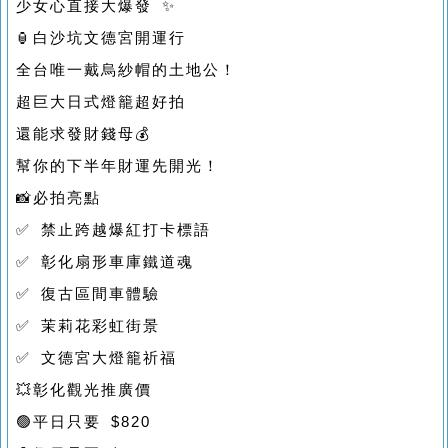
少女心直接大爆發 ✨
🏮白沙坑文德宮開運行
全台唯一戴烏紗帽的土地公！
超巨大日式燈籠超好拍
還能求發財錢母💰
幫你的下半年財運先開光！
📸必拍亮點
✅ 禁止跨越爆紅打卡標語
✅ 彰化扇形車庫鐵道魂
✅ 復古區間車體驗
✅ 茉莉花彩虹街景
✅ 文德宮大燈籠祈福
💥彰化觀光推廣價
🟢平日只要 $820