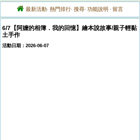
最新活動
熱門排行
搜尋
功能說明
留言
·
·
·
·
6/7【阿嬤的相簿．我的回憶】繪本說故事/親子輕黏
土手作
活動日期：2026-06-07