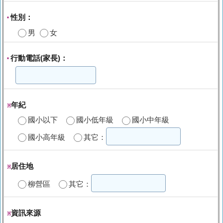
性別：
*
男
女
行動電話(家長)：
*
年紀
※
國小以下
國小低年級
國小中年級
國小高年級
其它：
居住地
※
柳營區
其它：
資訊來源
※