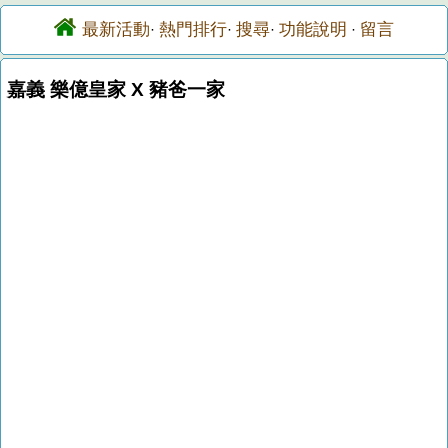
最新活動
熱門排行
搜尋
功能說明
留言
·
·
·
·
嘉義 樂億皇家 X 豬爸一家