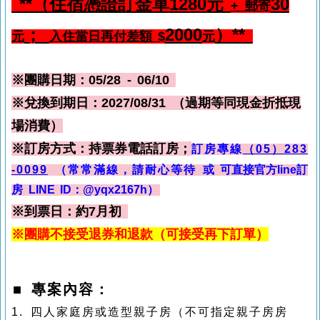
**（住宿憑證訂金單
1280元
30
+ 郵寄
；
2000
）**
元
入住當日再付差額 $
元
※團購日期：05/28 - 06/10
※兌換到期日：2027/08/31 （過期等同現金折抵現
場消費）
※訂房方式：持票券電話訂房；
訂房專線
（05）283
-0099
（常常滿線，請耐心等待
或 可直接官方line訂
房 LINE ID：@yqx2167h
）
※到票日：約7月初
※團購不接受退券和退款（可接受再下訂單）
■ 專案內容：
1. 四人家庭房或造型親子房（不可指定
親子房
房