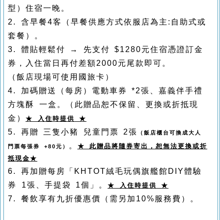
型）住宿一晚。
2. 含早餐4客（早餐供應方式依服店為主:自助式或
套餐）。
3. 體貼輕鬆付 → 先支付 $1280元住宿憑證訂金
券，入住當日再付差額2000元尾款即可。
（飯店現場可使用國旅卡）
4. 加碼贈送（每房）電動車券 *2張、嘉義伴手禮
方塊酥 一盒。（此贈品恕不保留、更換或折抵現
金）
★ 入住時提供 ★
5. 再贈 三隻小豬 兒童門票 2張
（飯店櫃台可換成大人
。
★ 此贈品將隨券寄出，恕無法更換或折
門票每張券 +80元）
抵現金★
6. 再加贈每房「KHTOT絨毛玩偶旗艦館DIY體驗
券 1張、手提袋 1個」。
★ 入住時提供 ★
7. 餐飲享有九折優惠價（需另加10%服務費）。