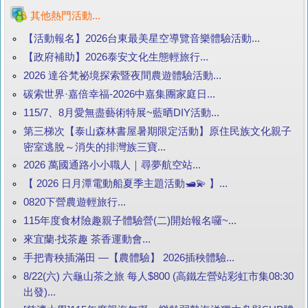
其他熱門活動...
【活動報名】2026台東最美星空導覽音樂體驗活動...
【政府補助】2026泰安文化生態輕旅行...
2026 達谷梵祕境探索暨夜間農遊體驗活動...
碳索世界·嘉倍幸福-2026中嘉集團家庭日...
115/7、8月愛無盡藝術特展~藍晒DIY活動...
第三梯次【泰山森林書屋暑期限定活動】原住民族文化親子
密室逃脫～消失的排灣族三寶...
2026 萬國通路小小職人｜尋夢航空站...
【 2026 日月潭電動船夏季主題活動🛥️💫 】...
0820下營農遊輕旅行...
115年度食材險趣親子體驗營(二)開始報名囉~...
來宜蘭‧找茶趣 茶香運動會...
手把青秧插滿田 —【農體驗】 2026插秧體驗...
8/22(六) 六龜山茶之旅 每人$800 (高鐵左營站彩虹市集08:30
出發)...