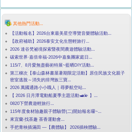
其他熱門活動...
【活動報名】2026台東最美星空導覽音樂體驗活動...
【政府補助】2026泰安文化生態輕旅行...
2026 達谷梵祕境探索暨夜間農遊體驗活動...
碳索世界·嘉倍幸福-2026中嘉集團家庭日...
115/7、8月愛無盡藝術特展~藍晒DIY活動...
第三梯次【泰山森林書屋暑期限定活動】原住民族文化親子
密室逃脫～消失的排灣族三寶...
2026 萬國通路小小職人｜尋夢航空站...
【 2026 日月潭電動船夏季主題活動🛥️💫 】...
0820下營農遊輕旅行...
115年度食材險趣親子體驗營(二)開始報名囉~...
來宜蘭‧找茶趣 茶香運動會...
手把青秧插滿田 —【農體驗】 2026插秧體驗...