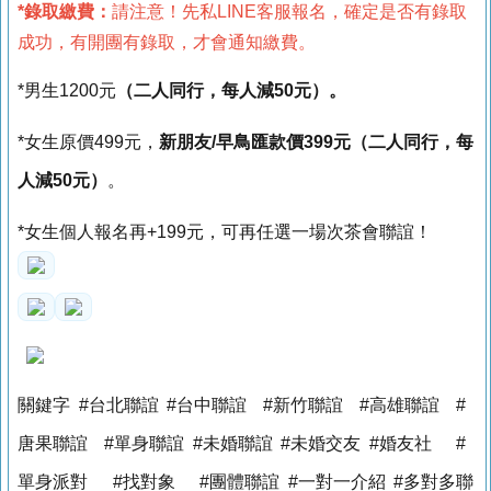
*錄取繳費：
請注意！先私LINE客服報名，確定是否有錄取
成功，有開團有錄取，才會通知繳費。
*男生1200元
（二人同行，每人減50元
）。
*女生原價499元，
新朋友/早鳥匯款價399元（二人同行，每
人減50元
）
。
*女生個人報名再+199元，可再任選一場次茶會聯誼！
關鍵字 #台北聯誼 #台中聯誼 #新竹聯誼 #高雄聯誼 #
唐果聯誼 #單身聯誼 #未婚聯誼 #未婚交友 #婚友社 #
單身派對 #找對象 #團體聯誼 #一對一介紹 #多對多聯