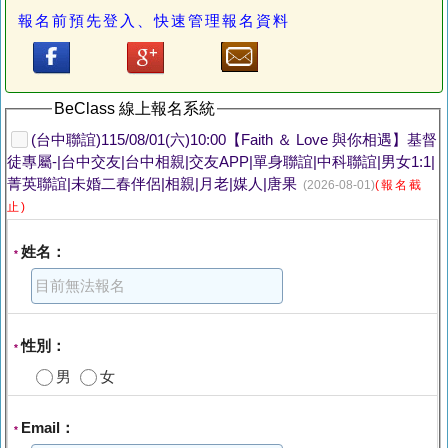
報名前預先登入、快速管理報名資料
BeClass 線上報名系統
(台中聯誼)115/08/01(六)10:00【Faith ＆ Love 與你相遇】基督
徒專屬-|台中交友|台中相親|交友APP|單身聯誼|中科聯誼|男女1:1|
菁英聯誼|未婚二春伴侶|相親|月老|媒人|唐果
(2026-08-01)
(報名截
止)
姓名：
*
性別：
*
男
女
Email：
*