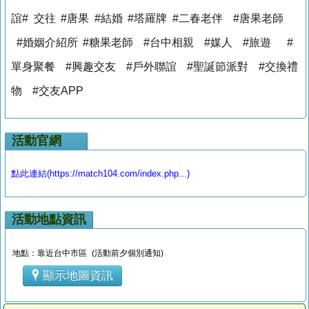
誼# 交往 #唐果 #結婚 #塔羅牌 #二春老伴 #唐果老師
#婚姻介紹所 #糖果老師 #台中相親 #媒人 #旅遊 #
單身聚餐 #興趣交友 #戶外聯誼 #聖誕節派對 #交換禮
物 #交友APP
活動官網
點此連結(https://match104.com/index.php...)
活動地點資訊
地點：靠近台中市區 (活動前夕個別通知)
顯示地圖資訊