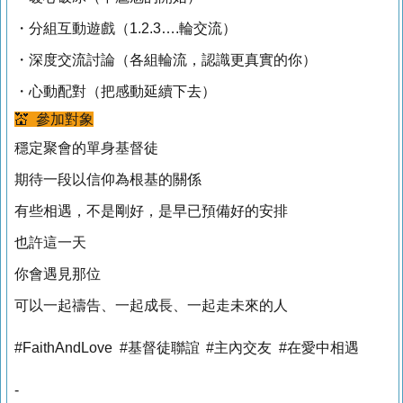
・分組互動遊戲（1.2.3….輪交流）
・深度交流討論（各組輪流，認識更真實的你）
・心動配對（把感動延續下去）
💒 參加對象
穩定聚會的單身基督徒
期待一段以信仰為根基的關係
有些相遇，不是剛好，是早已預備好的安排
也許這一天
你會遇見那位
可以一起禱告、一起成長、一起走未來的人
#FaithAndLove #基督徒聯誼 #主內交友 #在愛中相遇
-