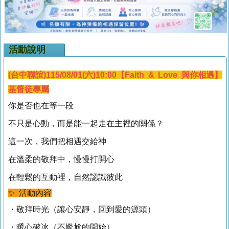
活動說明
(台中聯誼)115/08/01(六)10:00【Faith & Love 與你相遇】
基督徒專屬
你是否也在等一段
不只是心動，而是能一起走在主裡的關係？
這一次，我們把相遇交給神
在溫柔的敬拜中，慢慢打開心
在輕鬆的互動裡，自然認識彼此
✨ 活動內容
・敬拜時光（讓心安靜，回到愛的源頭）
・暖心破冰（不尷尬的開始）