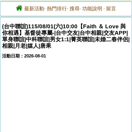
最新活動
熱門排行
搜尋
功能說明
留言
·
·
·
·
(台中聯誼)115/08/01(六)10:00【Faith ＆ Love 與
你相遇】基督徒專屬-|台中交友|台中相親|交友APP|
單身聯誼|中科聯誼|男女1:1|菁英聯誼|未婚二春伴侶|
相親|月老|媒人|唐果
活動日期：2026-08-01