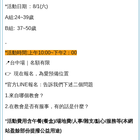
*活動日期 : 8/1(六)
A組:24~39歲
B組: 37~50歲
-
*活動時間:上午10:00~下午2：00
📍台中場｜名額有限
👉 現在報名，為愛預備位置
*官方LINE報名：告訴我們下述二個問題
1.來自哪個教會？
2.在教會是否有服事，有的話是什麼？
*
活動費用含午餐(餐盒)/場地費/人事/雜支/點心/服務等(本網
站盈餘部份提撥公益用途)