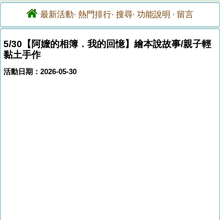
最新活動
熱門排行
搜尋
功能說明
留言
·
·
·
·
5/30【阿嬤的相簿．我的回憶】繪本說故事/親子輕
黏土手作
活動日期：2026-05-30