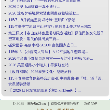
2026音樂山城嬉遊平溪小旅行...
2026 達谷梵祕境探索暨夜間農遊體驗活動...
115/7、8月愛無盡藝術特展~藍晒DIY活動...
115年臺中市原鄉里山淨零行動教育工作坊第三梯次...
第三梯次【泰山森林書屋暑期限定活動】原住民族文化親子
密室逃脫～消失的排灣族三寶...
碳索世界·嘉倍幸福-2026中嘉集團家庭日...
115年 💧【小雨滴大冒險】💧和平濕地生態農場...
2026年台東小野柳自然教室——夜訪小野柳報名表...
2026 萬國通路小小職人｜尋夢航空站...
【政府補助】2026泰安文化生態輕旅行...
115年食農教育創新整合計畫-田中鎮農會-福「桂」滿「圓」
食農體驗活動...
【 2026 日月潭電動船夏季主題活動🛥️💫 】...
© 2025 -
|
|
關於BeClass
個資保護暨服務聲明
聯絡我們