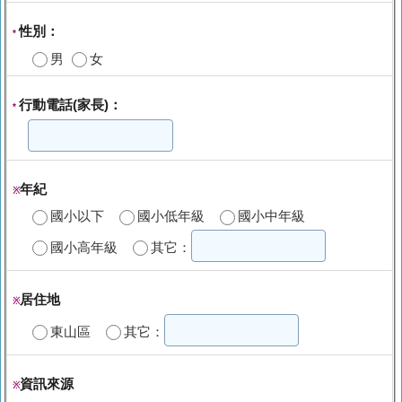
性別：
*
男
女
行動電話(家長)：
*
年紀
※
國小以下
國小低年級
國小中年級
國小高年級
其它：
居住地
※
東山區
其它：
資訊來源
※