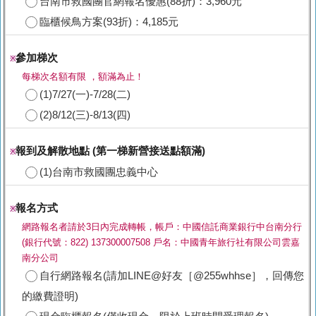
台南市救國團官網報名優惠(88折)：3,960元
臨櫃候鳥方案(93折)：4,185元
參加梯次
※
每梯次名額有限 ，額滿為止！
(1)7/27(一)-7/28(二)
(2)8/12(三)-8/13(四)
報到及解散地點 (第一梯新營接送點額滿)
※
(1)台南市救國團忠義中心
報名方式
※
網路報名者請於3日內完成轉帳，帳戶：中國信託商業銀行中台南分行
(銀行代號：822) 137300007508 戶名：中國青年旅行社有限公司雲嘉
南分公司
自行網路報名(請加LINE@好友［@255whhse］，回傳您
的繳費證明)