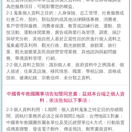
若您選擇拒絕向本單位提供個人資料時，本單位將有權調整
為您服務項目，可能影響您的權益。
2-1 蒐集個人資料之目的：人身保險、志工管理、社會服務或
社會工作、契約、類似契約或其他法律關係事務、消費者、
客戶管理與服務、消費者保護、教育或訓練行政、運動、競
技活動、運動休閒業務、廣告或商業行為管理、調查、統計
與研究分析、其他自然人基於正當性目的所進行個人資料之
蒐集處理及利用、觀光行政、觀光旅館業、旅館業、旅行
業、觀光遊樂業及民宿經營管理業務、其他諮詢與顧問服
務、華僑資料管理、行銷。
2-2 個人資料之類別：識別個人者、政府資料中之辨識者、個
人描述、住家及設施、移民情形、職業、學校記錄、資格或
技術、健康紀錄、宗教信仰、未分類之資料。
中國青年救國團事項告知暨同意書：茲就本台端之個人資
料，依法告知以下事項：
2-3 個人資料利用：1.期間：個人資料蒐集之特定目的存續期
間、因執行業務所必須之保存期間2.地區：台灣地區3.對象：
中國青年救國團所屬各單位及受託經營單位4.方式：行動裝置
或傳真聯繫、發送電子郵件、傳送簡訊、郵寄書面資料。