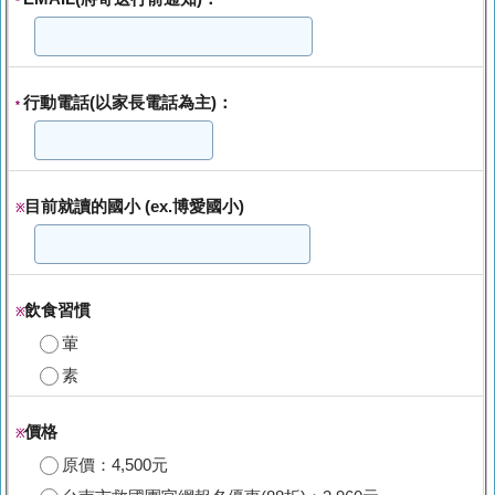
*
行動電話(以家長電話為主)：
*
目前就讀的國小 (ex.博愛國小)
※
飲食習慣
※
葷
素
價格
※
原價：4,500元