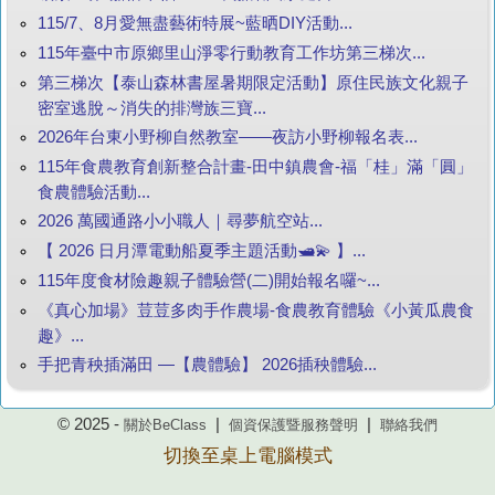
115/7、8月愛無盡藝術特展~藍晒DIY活動...
115年臺中市原鄉里山淨零行動教育工作坊第三梯次...
第三梯次【泰山森林書屋暑期限定活動】原住民族文化親子
密室逃脫～消失的排灣族三寶...
2026年台東小野柳自然教室——夜訪小野柳報名表...
115年食農教育創新整合計畫-田中鎮農會-福「桂」滿「圓」
食農體驗活動...
2026 萬國通路小小職人｜尋夢航空站...
【 2026 日月潭電動船夏季主題活動🛥️💫 】...
115年度食材險趣親子體驗營(二)開始報名囉~...
《真心加場》荳荳多肉手作農場-食農教育體驗《小黃瓜農食
趣》...
手把青秧插滿田 —【農體驗】 2026插秧體驗...
© 2025 -
|
|
關於BeClass
個資保護暨服務聲明
聯絡我們
切換至桌上電腦模式