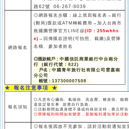
路62號 06-267-8039
C. 永康終身學習中心-臺南市永康區中
◎網路報名步驟：線上填寫報名表→銀行
華路200-2號4樓 06-313-3459
(郵局)匯款或ATM轉帳費用→加入台南市
D. 新營終身學習中心-臺南市新營區民
救國團營隊官方LINE@
(ID：255whhs
→回傳匯款證明(可拍照、截圖)及營隊
治路47號 06-633-1331
e)
名稱、參加者姓名
網路報名
◎匯款帳戶：
中國信託商業銀行中台南分
行 (銀行代號：822)
戶名：
中國青年旅行社有限公司雲嘉南
分公司
帳號：
137300007508
★
報名注意事項 ★
◎凡患有心臟病、氣喘病、高血壓、糖尿病、癲癇
違規定發生事 故應自行負責。
報名須知
◎活動期間如遇身體不適或特殊狀況時，應立即告
◎營隊報到時間如有變更，新製報到通知單於活動
◎報名後因故不克參加，請於活動前通知並