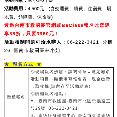
活動對象：
國小3-6年級
活動費用：
4,5
00
元
(含交通費、膳費、住宿費、場
地費、領隊費、保險等)
透過台南市救國團官網或BeClass報名此營隊
享88折，只要3960元
！！
活動相關問題可洽承辦人：
06-222-3421 分機
26
臺南市救國團林小姐
.
★
報名方式 ★
◎
現場報名步驟：詳閱簡章→選定報名
活動項目→臨櫃填寫報名表→現金繳費
→取收據(請留存至活動結束)
◎臨櫃報名地點：
臨櫃報名
A. 臺南市救國團-臺南市北區忠義路三
段29號 06-222-3421
B. 崇德終身學習中心-臺南市東區崇德