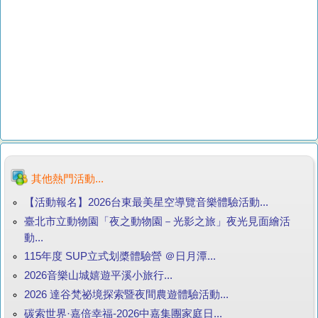
其他熱門活動...
【活動報名】2026台東最美星空導覽音樂體驗活動...
臺北市立動物園「夜之動物園－光影之旅」夜光見面繪活
動...
115年度 SUP立式划槳體驗營 ＠日月潭...
2026音樂山城嬉遊平溪小旅行...
2026 達谷梵祕境探索暨夜間農遊體驗活動...
碳索世界·嘉倍幸福-2026中嘉集團家庭日...