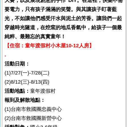
大賽，以及展現創意的手作 DIY。在這裡，快樂不需
要電力，只有孩子滿滿的笑聲。與其讓孩子盯著藍
光，不如讓他們感受汗水與泥土的芳香。讓我們一起
穿越時光隧道，在焢窯的地瓜香氣中，給孩子一個最
純粹、最難忘的真實童年！
【住宿：童年渡假村小木屋10-12人房】
.
活動日期：
(1)7/27(一)-7/28(二)
(2)8/12(三)-8/13(四)
活動地點：
童年渡假村
報到及解散地點：
(1)台南市救國團忠義中心
(2)台南市救國團新營中心