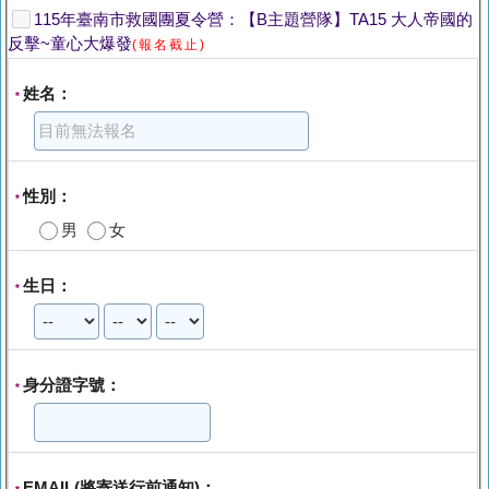
115年臺南市救國團夏令營：【B主題營隊】TA15 大人帝國的
反擊~童心大爆發
(報名截止)
姓名：
*
性別：
*
男
女
生日：
*
身分證字號：
*
EMAIL(將寄送行前通知)：