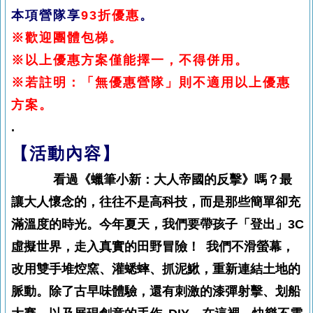
本項營隊享
93折優惠
。
※歡迎團體包梯。
※以上優惠方案僅能擇一，不得併用。
※若註明：「無優惠營隊」則不適用以上優惠
方案。
.
【活動內容】
看過《蠟筆小新：大人帝國的反擊》嗎？最
讓大人懷念的，往往不是高科技，而是那些簡單卻充
滿溫度的時光。今年夏天，我們要帶孩子「登出」3C
虛擬世界，走入真實的田野冒險！ 我們不滑螢幕，
改用雙手堆焢窯、灌蟋蟀、抓泥鰍，重新連結土地的
脈動。除了古早味體驗，還有刺激的漆彈射擊、划船