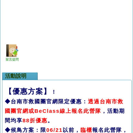
留言提問
活動說明
【優惠方案】
！
◆台南市救國團官網限定優惠：
透過台南市救
國團官網或BeClass線上報名此營隊
，活動期
間均享
88折優惠
。
◆候鳥方案：限
06/21
以前，
臨櫃
報名此營隊，