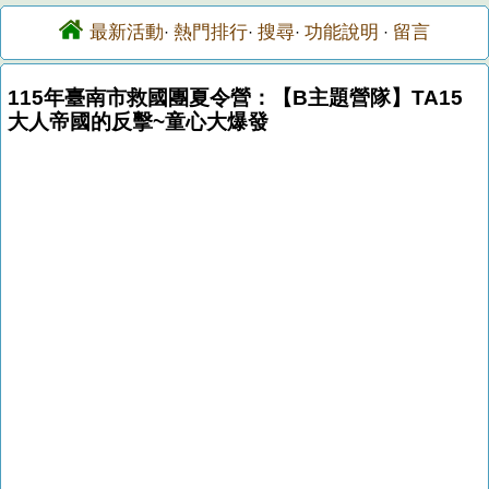
最新活動
熱門排行
搜尋
功能說明
留言
·
·
·
·
115年臺南市救國團夏令營：【B主題營隊】TA15
大人帝國的反擊~童心大爆發