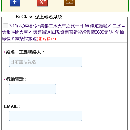
BeClass 線上報名系統
7/11(六)🚌暑假~集集二水火車之旅一日 🚂 鐵道體驗✔ 二水→
集集區間火車✔ 懷舊鐵道風情.紫南宮祈福💰售價$699元/人 💛抽
籤位🚩家樂福旅遊
(報名截止)
姓名｜主要聯絡人：
*
行動電話：
*
EMAIL：