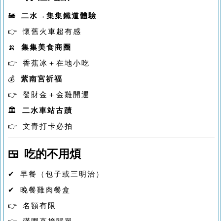
🚂
二水→集集鐵道體驗
👉 懷舊火車超有感
🍌
集集美食商圈
👉 香蕉冰＋在地小吃
💰
紫南宮祈福
👉 發財金＋金雞開運
🏛
二水車站古蹟
👉 文青打卡必拍
🍱 吃的不用煩
✔ 早餐（包子或三明治）
✔ 晚餐雞肉餐盒
👉 名額有限