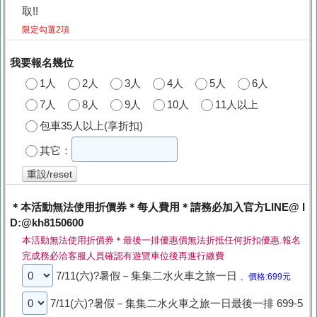
取!!
限定勾選2項
我要報名幾位
1人
2人
3人
4人
5人
6人
7人
8人
9人
10人
11人以上
包車35人以上(享折扣)
其它：
重設/reset
＊本活動無法使用折價券＊每人費用＊請務必加入官方LINE@ I
D:@kh8150600
本活動無法使用折價券＊最後一排優惠價無法折抵任何折扣優惠.報名
完成務必洽客服人員確認有遊覽車位後再進行繳費
7/11(六)?暑假－集集二水火車之旅一日
、價格:699元
7/11(六)?暑假－集集二水火車之旅一日最後一排 699-5