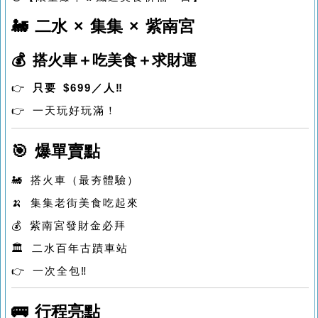
🚂 二水 × 集集 × 紫南宮
💰 搭火車＋吃美食＋求財運
👉
只要 $699／人‼️
👉 一天玩好玩滿！
🎯 爆單賣點
🚂 搭火車（最夯體驗）
🍌 集集老街美食吃起來
💰 紫南宮發財金必拜
🏛 二水百年古蹟車站
👉 一次全包‼️
🚌 行程亮點