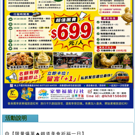
活動說明
🟡【限量爆單🔥鐵道美食祈福一日】