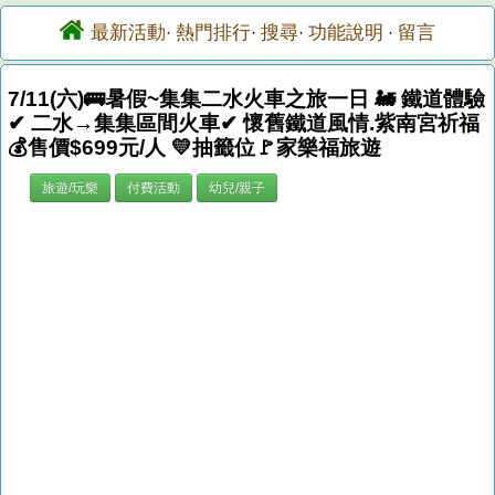
最新活動
熱門排行
搜尋
功能說明
留言
·
·
·
·
7/11(六)🚌暑假~集集二水火車之旅一日 🚂 鐵道體驗
✔ 二水→集集區間火車✔ 懷舊鐵道風情.紫南宮祈福
💰售價$699元/人 💛抽籤位🚩家樂福旅遊
旅遊/玩樂
付費活動
幼兒/親子