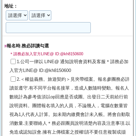
地址：
報名時.務必詳讀勾選
※
＊請務必加入官方LINE@ ID:@kh8150600
1.公司一律以 LINE@ 通知說明會資料及客服＊請務必加
入官方LINE@ ID:@kh8150600
2.＜權益義務。旅遊契約＞見夾帶檔案。報名參團務必詳
讀並遵守.有不同平台報名接單，造成人數隨時變動。報名人
數統計為參考值須以op回應是否成團。出發日二天前給行前
說明資料。團體報名填入的人員，不論幾人，電腦在數量皆
視為1人代表人計算。如未期內繳費會計未入帳。將會自動取
消數量.主要聯絡人＊務必跟團員說明清楚內容及注意事項.以
免造成認知誤會.擁有上傳檔案之授權!請不要任意複製或擷