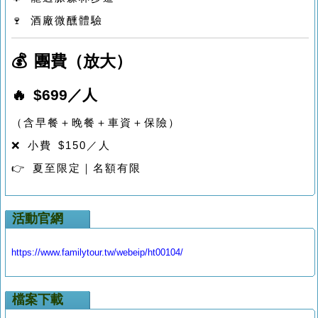
🍷 酒廠微醺體驗
💰 團費（放大）
🔥 $699／人
（含早餐＋晚餐＋車資＋保險）
❌ 小費 $150／人
👉 夏至限定｜名額有限
活動官網
https://www.familytour.tw/webeip/ht00104/
檔案下載