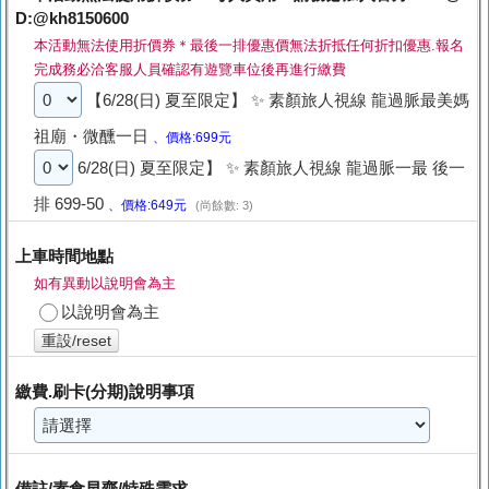
D:@kh8150600
本活動無法使用折價券＊最後一排優惠價無法折抵任何折扣優惠.報名
完成務必洽客服人員確認有遊覽車位後再進行繳費
【6/28(日) 夏至限定】 ✨ 素顏旅人視線 龍過脈最美媽
祖廟・微醺一日
、價格:699元
6/28(日) 夏至限定】 ✨ 素顏旅人視線 龍過脈一最 後一
排 699-50
、價格:649元
(尚餘數: 3)
上車時間地點
如有異動以說明會為主
以說明會為主
重設/reset
繳費.刷卡(分期)說明事項
備註/素食早齋/特殊需求