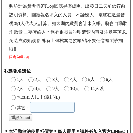
數統計為參考值須以op回應是否成團。出發日二天前給行前
說明資料。團體報名填入的人員，不論幾人，電腦在數量皆
視為1人代表人計算。如未期內繳費會計未入帳。將會自動取
消數量.主要聯絡人＊務必跟團員說明清楚內容及注意事項.以
免造成認知誤會.擁有上傳檔案之授權!請不要任意複製或擷
取!!
限定勾選2項
我要報名幾位
1人
2人
3人
4人
5人
6人
7人
8人
9人
10人
11人以上
包車35人以上(享折扣)
其它：
重設/reset
＊本活動無法使用折價券＊每人費用＊請務必加入官方LINE@ I