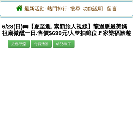
最新活動
熱門排行
搜尋
功能說明
留言
·
·
·
·
6/28(日)🚌【夏至週. 素顏旅人視線】龍過脈最美媽
祖廟微醺一日.售價$699元/人💛抽籤位🚩家樂福旅遊
旅遊/玩樂
付費活動
幼兒/親子