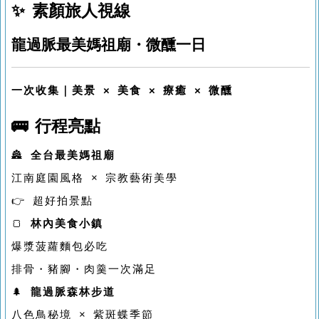
✨ 素顏旅人視線
龍過脈最美媽祖廟・微醺一日
一次收集｜美景 × 美食 × 療癒 × 微醺
🚌 行程亮點
🏯
全台最美媽祖廟
江南庭園風格 × 宗教藝術美學
👉 超好拍景點
🍞
林內美食小鎮
爆漿菠蘿麵包必吃
排骨・豬腳・肉羹一次滿足
🌲
龍過脈森林步道
八色鳥秘境 × 紫斑蝶季節