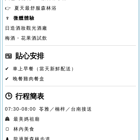
👉 夏天最舒服森林浴
🍷
微醺體驗
日造酒妝觀光酒廠
梅酒・花果酒試飲
🍱 貼心安排
✔ 車上早餐（當天新鮮配送）
✔ 晚餐雞肉餐盒
🕒 行程簡表
07:30-08:00 苓雅／楠梓／台南接送
🏯 最美媽祖廟
🍞 林內美食
🌲 龍過脈森林步道