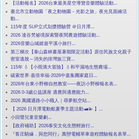
【活動報名】2026台東最美星空導覽音樂體驗活動...
臺北市立動物園「夜之動物園－光影之旅」夜光見面繪活
動...
115年度 SUP立式划槳體驗營 ＠日月潭...
2026 達谷梵祕境探索暨夜間農遊體驗活動...
2026音樂山城嬉遊平溪小旅行...
第三梯次【泰山森林書屋暑期限定活動】原住民族文化親子
密室逃脫～消失的排灣族三寶...
115年 💧【小雨滴大冒險】💧和平濕地生態農場...
碳索世界·嘉倍幸福-2026中嘉集團家庭日...
2026年台東小野柳自然教室——夜訪小野柳報名表...
2026 0-3歲公益講座 適應與適應能力...
2026 萬國通路小小職人｜尋夢航空站...
【 2026 日月潭電動船夏季主題活動🛥️💫 】...
小回聲兒童音樂劇...
【政府補助】2026泰安文化生態輕旅行...
『客庄騎緣．與您同行』萬巒電輔單車遊程體驗報名表單...