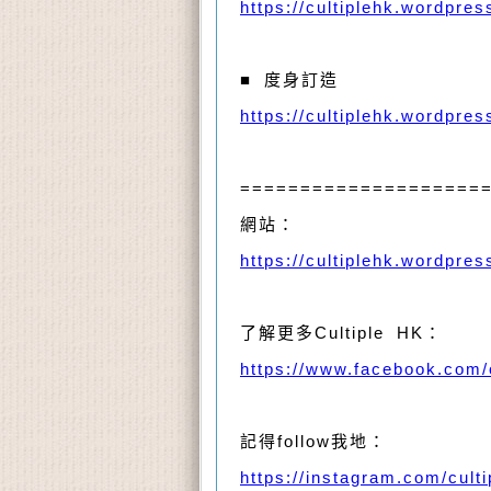
https://cultiplehk.wordpre
■ 度身訂造
https://cultiplehk.wordpre
====================
網站：
https://cultiplehk.wordpre
了解更多Cultiple HK：
https://www.facebook.com/
記得follow我地：
https://instagram.com/culti