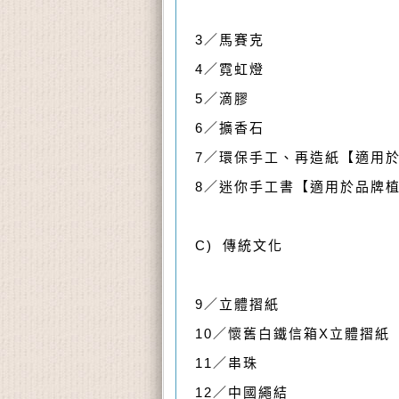
3／馬賽克
4／霓虹燈
5／滴膠
6／擴香石
7／環保手工、再造紙【適用
8／迷你手工書【適用於品牌
C) 傳統文化
9／立體摺紙
10／懷舊白鐵信箱X立體摺紙
11／串珠
12／中國繩結