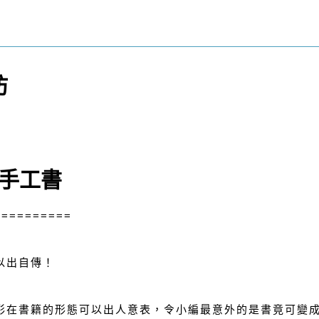
坊
/手工書
==========
以出自傳！
彩在書籍的形態可以出人意表，令小編最意外的是書竟可變