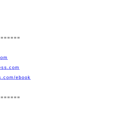
=======
.com
ress.com
ss.com/ebook
=======