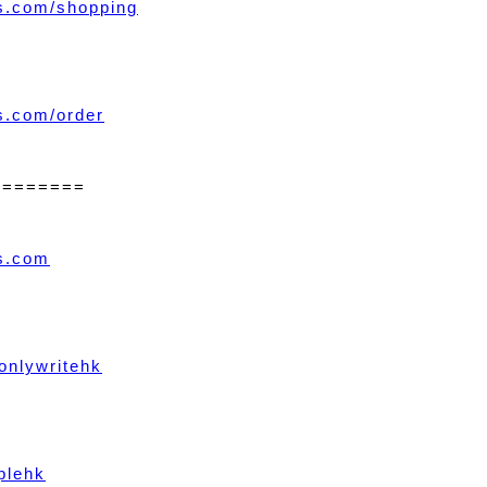
ss.com/shopping
ss.com/order
========
ss.com
onlywritehk
plehk