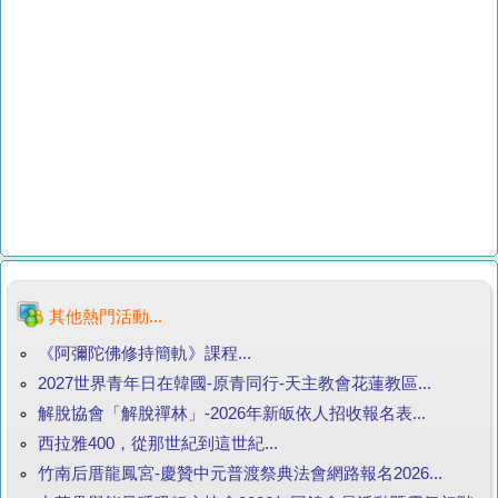
其他熱門活動...
《阿彌陀佛修持簡軌》課程...
2027世界青年日在韓國-原青同行-天主教會花蓮教區...
解脫協會「解脫禪林」-2026年新皈依人招收報名表...
西拉雅400，從那世紀到這世紀...
竹南后厝龍鳳宮-慶贊中元普渡祭典法會網路報名2026...