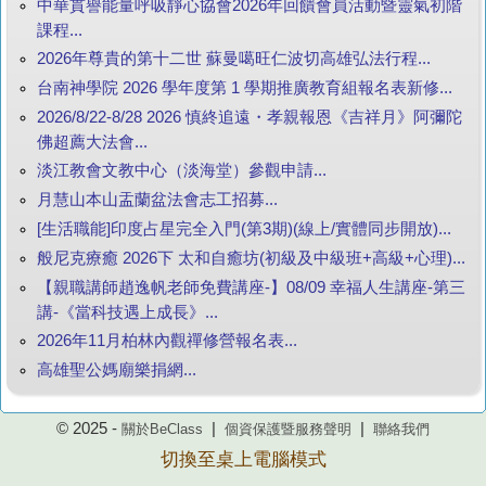
中華貫譽能量呼吸靜心協會2026年回饋會員活動暨靈氣初階
課程...
2026年尊貴的第十二世 蘇曼噶旺仁波切高雄弘法行程...
台南神學院 2026 學年度第 1 學期推廣教育組報名表新修...
2026/8/22-8/28 2026 慎終追遠・孝親報恩《吉祥月》阿彌陀
佛超薦大法會...
淡江教會文教中心（淡海堂）參觀申請...
月慧山本山盂蘭盆法會志工招募...
[生活職能]印度占星完全入門(第3期)(線上/實體同步開放)...
般尼克療癒 2026下 太和自癒坊(初級及中級班+高級+心理)...
【親職講師趙逸帆老師免費講座-】08/09 幸福人生講座-第三
講-《當科技遇上成長》...
2026年11月柏林內觀禪修營報名表...
高雄聖公媽廟樂捐網...
© 2025 -
|
|
關於BeClass
個資保護暨服務聲明
聯絡我們
切換至桌上電腦模式