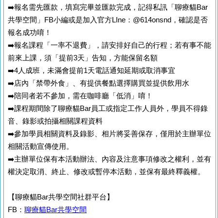
➡️報名需先匯款，填寫完畢並匯款完成，記得私訊「聊療貓Bar
共學空間」FB小編或是加入官方LIne：@614onsnd，確認是否
報名成功唷！
➡️報名課程「一率不退費」，請安排好自己的行程；若有事不能
前來上課，須「提前3天」告知，方能保留名額
➡️4人成班，未滿會提前1天電話通知延期或取消事宜
➡️店內「禁帶外食」、有提供餐點選擇購買並提供飲用水
➡️陪同者若不參加，需在咖啡廳「低消」唷！
➡️課程期間除了聊療貓Bar員工或指定工作人員外，學員不得錄
音、錄影或拍攝相關課程資料
➡️參加學員相關資料及錄影、相片將妥善保存，僅用於主辦單位
相關活動宣傳使用。
➡️主辦單位保有本活動辦法、內容及注意事項修改之權利，並有
權決定取消、終止、修改或暫停本活動，並保有最終釋義權。
【聊療貓Bar共學空間社群平台】
FB：
聊療貓Bar共學空間