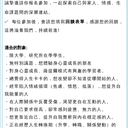
誠摯邀請你報名參加，一起探索自己與家人、情感、生
命課題間的深層連結。
✅ 每位參加後，會請您填寫
回饋表單
，感謝您的回饋，
這將滋養我們，持續前進!
適合的
對象:
．限大學、研究所在學學生。
．無特別議題，想體驗身心靈成長的朋友
・對身心靈成長、薩提爾模式有興趣的學習者。
・總覺得人生卡卡的，想改變卻不知道從哪開始的人。
・經常陷入情緒循環（焦慮、憤怒、低落），想提升自
我能量的人
・在人際關係中反覆受傷，渴望更自在互動的人。
・對自己要求很高，卻常感到疲憊、無力的人。
・想更靠近自己、提升自我覺察與內在穩定感的人。
・正在經歷人生轉換期（升學、轉職、關係變動）的