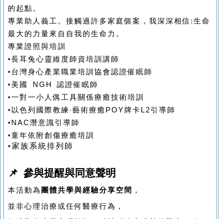
的起點。
專業助人義工。接觸過許多家庭個案，我深深相信
:
生命
最大的力量來自自我的生命力。
專業證照與培訓
•長耳兔心靈維度師資培訓講師
•台灣身心產業職業培訓協會認證催眠師
•美國
NGH
認證催眠師
•一對一小人偶工具關係療癒技術培訓
•以色列國際教練‧藝術療癒
POY
牌卡
L2
引導師
•
NAC
潛意識引導師
•童年依附創傷療癒培訓
•家族系統排列師
📌 參與提醒與同意聲明
本活動為
團體共學與經驗分享空間
，
並非心理治療或任何醫療行為，