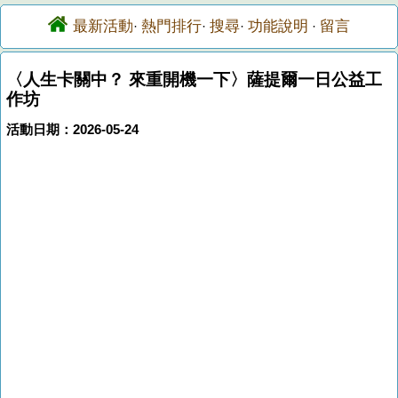
最新活動
熱門排行
搜尋
功能說明
留言
·
·
·
·
〈人生卡關中？ 來重開機一下〉薩提爾一日公益工
作坊
活動日期：2026-05-24