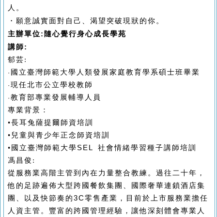
人。
・願意誠實面對自己、渴望突破現狀的你。
主辦單位:隨心覺行身心成長學苑
講師:
郁芸:
國立臺灣師範大學人類發展家庭教育學系碩士班畢業
·
現任北市公立學校教師
·
教育部專業發展輔導人員
·
專業背景：
•
長耳兔薩提爾師資培訓
•
兒童與青少年正念師資培訓
•
國立臺灣師範大學
SEL
社會情緒學習種子講師培訓
馮昌俊:
從服務業高階主管到內在力量整合教練。過往二十年，
他的足跡遍佈大型跨國餐飲集團、國際奢華連鎖酒店集
團、以及快節奏的
3C
零售產業，目前於上市服務業擔任
人資主管。豐富的跨國管理經驗，讓他深刻體會專業人