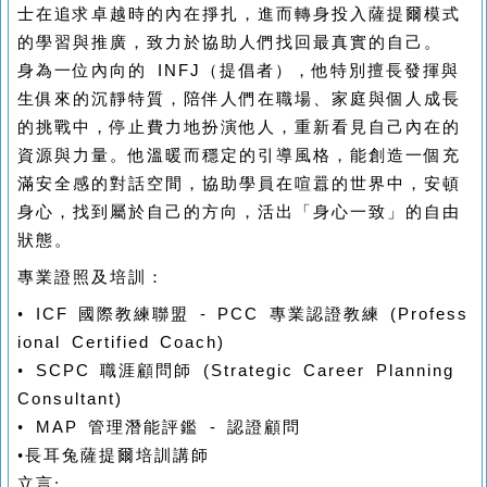
士在追求卓越時的內在掙扎，進而轉身投入薩提爾模式
的學習與推廣，致力於協助人們找回最真實的自己。
身為一位內向的
INFJ
（提倡者），他特別擅長發揮與
生俱來的沉靜特質，陪伴人們在職場、家庭與個人成長
的挑戰中，停止費力地扮演他人，重新看見自己內在的
資源與力量。他溫暖而穩定的引導風格，能創造一個充
滿安全感的對話空間，協助學員在喧囂的世界中，安頓
身心，找到屬於自己的方向，活出「身心一致」的自由
狀態。
專業證照及培訓：
•
ICF
國際教練聯盟
- PCC
專業認證教練
(Profess
ional Certified Coach)
•
SCPC
職涯顧問師
(Strategic Career Planning
Consultant)
•
MAP
管理潛能評鑑
-
認證顧問
•
長耳兔薩提爾培訓講師
立言: