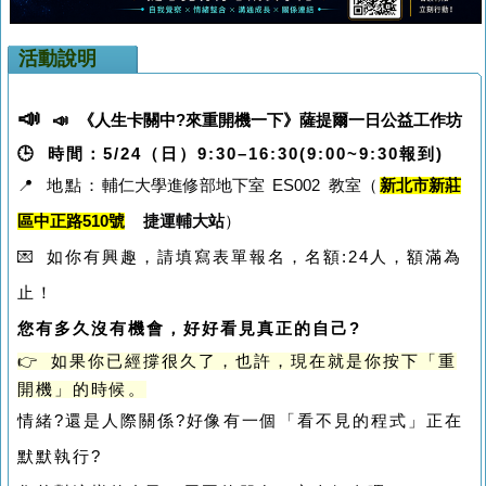
活動說明
📣
📣 《人生卡關中?來重開機一下》薩提爾一日公益工作坊
🕒 時間：5/24（日）9:30–16:30(9:00~9:30報到)
📍 地點：
輔仁大學進修部地下室 ES002 教室
（
新北市新莊
區中正路510號
捷運輔大站
）
💌 如你有興趣，請填寫表單報名，名額:24人，額滿為
止！
您有多久沒有機會，
好好看見真正的自己?
👉 如果你已經撐很久了，
也許，現在就是你按下「重
開機」的時候。
情緒?還是人際關係?好像有一個「看不見的程式」正在
默默執行?