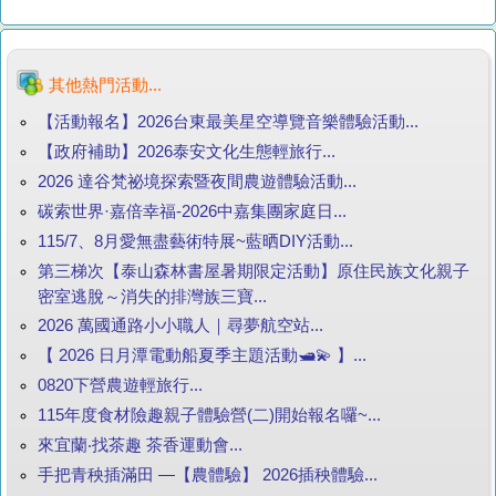
其他熱門活動...
【活動報名】2026台東最美星空導覽音樂體驗活動...
【政府補助】2026泰安文化生態輕旅行...
2026 達谷梵祕境探索暨夜間農遊體驗活動...
碳索世界·嘉倍幸福-2026中嘉集團家庭日...
115/7、8月愛無盡藝術特展~藍晒DIY活動...
第三梯次【泰山森林書屋暑期限定活動】原住民族文化親子
密室逃脫～消失的排灣族三寶...
2026 萬國通路小小職人｜尋夢航空站...
【 2026 日月潭電動船夏季主題活動🛥️💫 】...
0820下營農遊輕旅行...
115年度食材險趣親子體驗營(二)開始報名囉~...
來宜蘭‧找茶趣 茶香運動會...
手把青秧插滿田 —【農體驗】 2026插秧體驗...