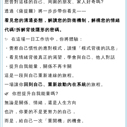
您曾對這樣的自己、周圍的朋友、家人好奇嗎?
透過《薩提爾》將一步步帶你看見——
看見您的溝通姿態，解讀您的防衛機制，解構您的情緒
代碼!拆解背後隱形的密碼。
✨ 在這場一日工作坊中，你將體驗：
・覺察自己慣性的應對模式，讀懂「模式背後的訊息」
・看見情緒背後真正的渴望，學會與自己、他人對話
・提升自我能量，關係不再卡關
這是一段與自己重新連線的旅程。
一場讓你
回到自己、重新啟動內在系統
的旅程。
🌿 你想提升自我能量嗎?
無論是關係、情緒，還是人生方向
也許，你要的不是更努力的自己，
而是，給自己一次「重開機」的機會。