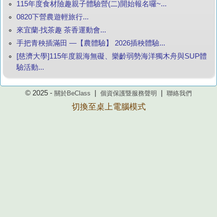
115年度食材險趣親子體驗營(二)開始報名囉~...
0820下營農遊輕旅行...
來宜蘭‧找茶趣 茶香運動會...
手把青秧插滿田 —【農體驗】 2026插秧體驗...
[慈濟大學]115年度親海無礙、樂齡弱勢海洋獨木舟與SUP體
驗活動...
© 2025 -
|
|
關於BeClass
個資保護暨服務聲明
聯絡我們
切換至桌上電腦模式