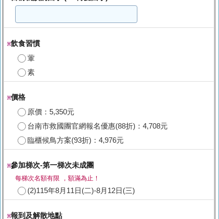
飲食習慣
※
葷
素
價格
※
原價：5,350元
台南市救國團官網報名優惠(88折)：4,708元
臨櫃候鳥方案(93折)：4,976元
參加梯次-第一梯次未成團
※
每梯次名額有限 ，額滿為止！
(2)115年8月11日(二)-8月12日(三)
報到及解散地點
※