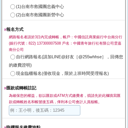
(1)台南市救國團忠義中心
(2)台南市救國團新營中心
報名方式
※
網路報名者請於3日內完成轉帳，帳戶：中國信託商業銀行中台南分行
(銀行代號：822) 137300007508 戶名：中國青年旅行社有限公司雲嘉
南分公司
自行網路報名(請加LINE@好友［@255whhse］，回傳您
的繳費證明)
現金臨櫃報名(僅收現金，限於上班時間受理報名)
匯款或轉帳註記
※
為確保您的權益，欲以匯款或ATM方式繳費者，煩請先於此欄填寫匯
款或轉帳姓名和帳號後五碼，俾利本公司會計人員核帳。
臨櫃報名繳費地點
※