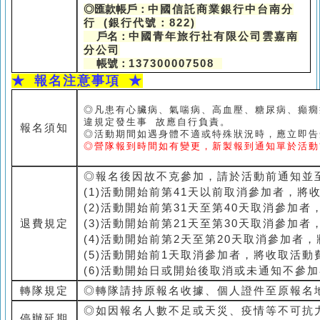
◎匯款帳戶：
中國信託商業銀行中台南分
行 (銀行代號：822)
戶名：
中國青年旅行社有限公司雲嘉南
分公司
帳號：
137300007508
★
報名注意事項 ★
◎凡患有心臟病、氣喘病、高血壓、糖尿病、癲癇
違規定發生事 故應自行負責。
報名須知
◎活動期間如遇身體不適或特殊狀況時，應立即告
◎營隊報到時間如有變更，新製報到通知單於活動
◎報名後因故不克參加，請於活動前通知並
(1)活動開始前第41天以前取消參加者，將
(2)活動開始前第31天至第40天取消參加
退費規定
(3)活動開始前第21天至第30天取消參加
(4)活動開始前第2天至第20天取消參加者
(5)活動開始前1天取消參加者，將收取活動
(6)活動開始日或開始後取消或未通知不參
轉隊規定
◎轉隊請持原報名收據、個人證件至原報名
◎如因報名人數不足或天災、疫情等不可抗
停辦延期