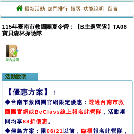
最新活動
熱門排行
搜尋
功能說明
留言
·
·
·
·
115年臺南市救國團夏令營：【B主題營隊】TA08
寶貝森林探險隊
留言提問
活動說明
【優惠方案】
！
◆台南市救國團官網限定優惠：
透過台南市救
國團官網或BeClass線上報名此營隊
，活動期
間均享
88折優惠
。
◆候鳥方案：限
06/21
以前，
臨櫃
報名此營隊，