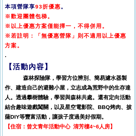
本項營隊享
93折優惠
。
※歡迎團體包梯。
※以上優惠方案僅能擇一，不得併用。
※若註明：「無優惠營隊」則不適用以上優惠
方案。
.
【活動內容】
森林探險隊，學習方位辨別、簡易濾水器製
作、建造自己的避難小屋，立志成為荒野中的生存達
人。透過攀樹體驗，學習與森林共處。還有定向活動
結合趣味遊戲闖關，以及星空電影院、BBQ烤肉、披
薩DIY等豐富活動，讓孩子度過美好假期。
【住宿：曾文青年活動中心 清芳樓4~6人房】