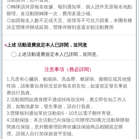
活動費用，恕不退費。
◎轉隊請持原報名收據、報到通知單、個人證件至原報名地點
辦理。各活動限轉隊一次，費用多退少補。
◎如因報名人數不足或天災、疫情等不可抗力因素，本團有權
決定營隊停辦或延期，營隊停辦則退還全額活動費用
上述 活動退費規定本人已詳閱，並同意
※
上述活動退費規定本人已詳閱，並同意。
注意事項（務必詳閱）
1.凡患有心臟病、氣喘病、高血壓、糖尿病、癲癇症或其他慢
性病，請衡量自身狀況並於報名前告知，如違規定發生事故
應自行負責。
2.活動期間如遇身體不適或特殊狀況時，應立即告知工作人
員，如勉強參加，發生事故，請自行負責。
3.營隊報到通知單於活動前6－10天以電子郵件寄發。
4.活動保險：本次活動已向保險公司辦理250萬元活動舉辦期
間責任保險，意外醫療理賠將依據該保險商品相關規定辦
理。請個人自行加保旅遊平安險。