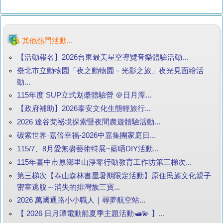
其他熱門活動...
【活動報名】2026台東最美星空導覽音樂體驗活動...
臺北市立動物園「夜之動物園－光影之旅」夜光見面繪活
動...
115年度 SUP立式划槳體驗營 ＠日月潭...
【政府補助】2026泰安文化生態輕旅行...
2026 達谷梵祕境探索暨夜間農遊體驗活動...
碳索世界·嘉倍幸福-2026中嘉集團家庭日...
115/7、8月愛無盡藝術特展~藍晒DIY活動...
115年臺中市原鄉里山淨零行動教育工作坊第三梯次...
第三梯次【泰山森林書屋暑期限定活動】原住民族文化親子
密室逃脫～消失的排灣族三寶...
2026 萬國通路小小職人｜尋夢航空站...
【 2026 日月潭電動船夏季主題活動🛥️💫 】...