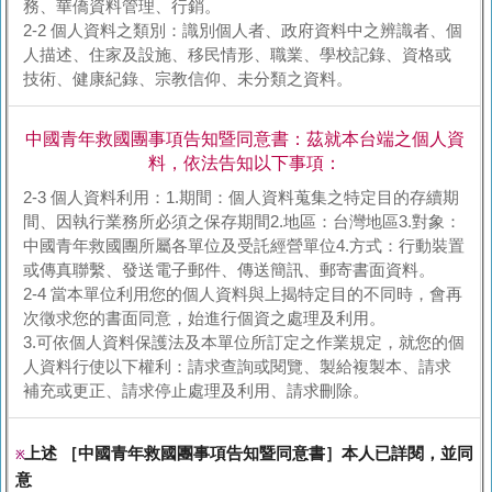
務、華僑資料管理、行銷。
2-2 個人資料之類別：識別個人者、政府資料中之辨識者、個
人描述、住家及設施、移民情形、職業、學校記錄、資格或
技術、健康紀錄、宗教信仰、未分類之資料。
中國青年救國團事項告知暨同意書：茲就本台端之個人資
料，依法告知以下事項：
2-3 個人資料利用：1.期間：個人資料蒐集之特定目的存續期
間、因執行業務所必須之保存期間2.地區：台灣地區3.對象：
中國青年救國團所屬各單位及受託經營單位4.方式：行動裝置
或傳真聯繫、發送電子郵件、傳送簡訊、郵寄書面資料。
2-4 當本單位利用您的個人資料與上揭特定目的不同時，會再
次徵求您的書面同意，始進行個資之處理及利用。
3.可依個人資料保護法及本單位所訂定之作業規定，就您的個
人資料行使以下權利：請求查詢或閱覽、製給複製本、請求
補充或更正、請求停止處理及利用、請求刪除。
上述 ［中國青年救國團事項告知暨同意書］本人已詳閱，並同
※
意