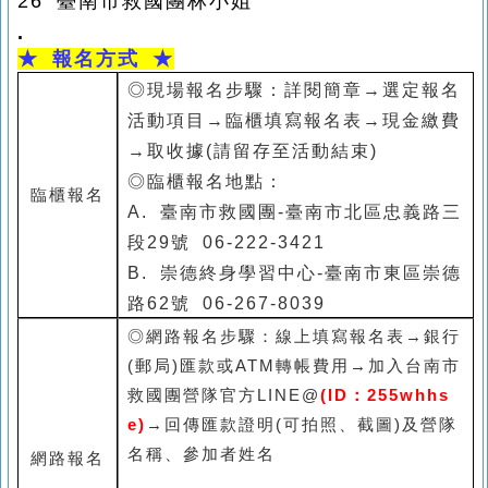
26
臺南市救國團林小姐
.
★
報名方式 ★
◎
現場報名步驟：詳閱簡章→選定報名
活動項目→臨櫃填寫報名表→現金繳費
→取收據(請留存至活動結束)
◎臨櫃報名地點：
臨櫃報名
A. 臺南市救國團-臺南市北區忠義路三
段29號 06-222-3421
B. 崇德終身學習中心-臺南市東區崇德
路62號 06-267-8039
C. 永康終身學習中心-臺南市永康區中
◎網路報名步驟：線上填寫報名表→銀行
華路200-2號4樓 06-313-3459
(郵局)匯款或ATM轉帳費用→加入台南市
D. 新營終身學習中心-臺南市新營區民
救國團營隊官方LINE@
(ID：255whhs
→回傳匯款證明(可拍照、截圖)及營隊
治路47號 06-633-1331
e)
名稱、參加者姓名
網路報名