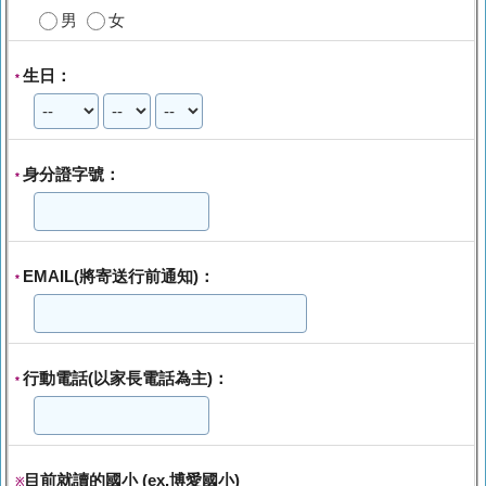
男
女
生日：
*
身分證字號：
*
EMAIL(將寄送行前通知)：
*
行動電話(以家長電話為主)：
*
目前就讀的國小 (ex.博愛國小)
※