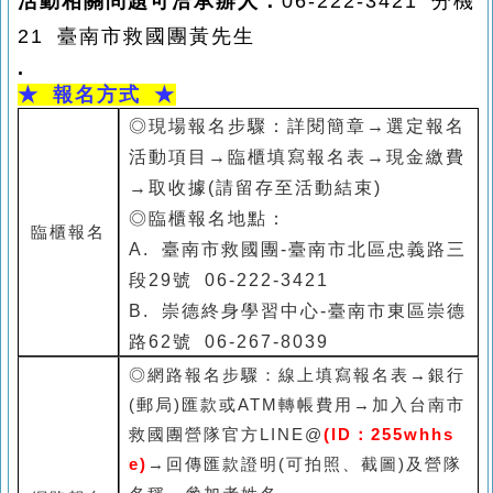
活動相關問題可洽承辦人：
06-222-3421 分機
21
臺南市救國團黃先生
.
★
報名方式 ★
◎
現場報名步驟：詳閱簡章→選定報名
活動項目→臨櫃填寫報名表→現金繳費
→取收據(請留存至活動結束)
◎臨櫃報名地點：
臨櫃報名
A. 臺南市救國團-臺南市北區忠義路三
段29號 06-222-3421
B. 崇德終身學習中心-臺南市東區崇德
路62號 06-267-8039
C. 永康終身學習中心-臺南市永康區中
◎網路報名步驟：線上填寫報名表→銀行
華路200-2號4樓 06-313-3459
(郵局)匯款或ATM轉帳費用→加入台南市
D. 新營終身學習中心-臺南市新營區民
救國團營隊官方LINE@
(ID：255whhs
→回傳匯款證明(可拍照、截圖)及營隊
治路47號 06-633-1331
e)