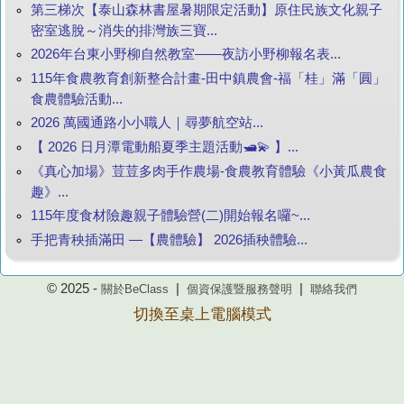
第三梯次【泰山森林書屋暑期限定活動】原住民族文化親子
密室逃脫～消失的排灣族三寶...
2026年台東小野柳自然教室——夜訪小野柳報名表...
115年食農教育創新整合計畫-田中鎮農會-福「桂」滿「圓」
食農體驗活動...
2026 萬國通路小小職人｜尋夢航空站...
【 2026 日月潭電動船夏季主題活動🛥️💫 】...
《真心加場》荳荳多肉手作農場-食農教育體驗《小黃瓜農食
趣》...
115年度食材險趣親子體驗營(二)開始報名囉~...
手把青秧插滿田 —【農體驗】 2026插秧體驗...
© 2025 -
|
|
關於BeClass
個資保護暨服務聲明
聯絡我們
切換至桌上電腦模式