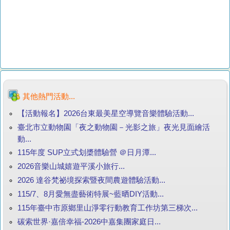
其他熱門活動...
【活動報名】2026台東最美星空導覽音樂體驗活動...
臺北市立動物園「夜之動物園－光影之旅」夜光見面繪活
動...
115年度 SUP立式划槳體驗營 ＠日月潭...
2026音樂山城嬉遊平溪小旅行...
2026 達谷梵祕境探索暨夜間農遊體驗活動...
115/7、8月愛無盡藝術特展~藍晒DIY活動...
115年臺中市原鄉里山淨零行動教育工作坊第三梯次...
碳索世界·嘉倍幸福-2026中嘉集團家庭日...