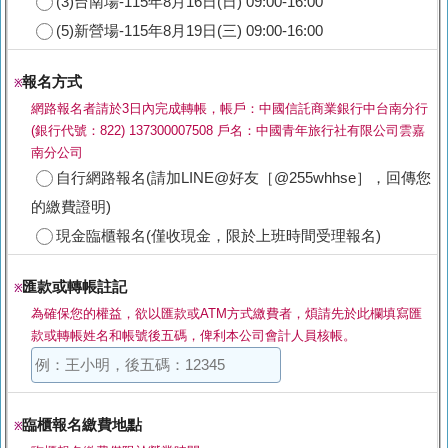
(3)台南場-115年8月16日(日) 09:00-16:00
(5)新營場-115年8月19日(三) 09:00-16:00
報名方式
※
網路報名者請於3日內完成轉帳，帳戶：中國信託商業銀行中台南分行
(銀行代號：822) 137300007508 戶名：中國青年旅行社有限公司雲嘉
南分公司
自行網路報名(請加LINE@好友［@255whhse］，回傳您
的繳費證明)
現金臨櫃報名(僅收現金，限於上班時間受理報名)
匯款或轉帳註記
※
為確保您的權益，欲以匯款或ATM方式繳費者，煩請先於此欄填寫匯
款或轉帳姓名和帳號後五碼，俾利本公司會計人員核帳。
臨櫃報名繳費地點
※