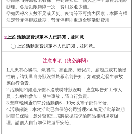
◎轉隊請持原報名收據、報到通知單、個人證件至原報名地點
辦理。各活動限轉隊一次，費用多退少補。
◎如因報名人數不足或天災、疫情等不可抗力因素，本團有權
決定營隊停辦或延期，營隊停辦則退還全額活動費用
上述 活動退費規定本人已詳閱，並同意
※
上述活動退費規定本人已詳閱，並同意。
注意事項（務必詳閱）
1.凡患有心臟病、氣喘病、高血壓、糖尿病、癲癇症或其他慢
性病，請衡量自身狀況並於報名前告知，如違規定發生事故
應自行負責。
2.活動期間如遇身體不適或特殊狀況時，應立即告知工作人
員，如勉強參加，發生事故，請自行負責。
3.營隊報到通知單於活動前6－10天以電子郵件寄發。
4.活動保險：本次活動已向保險公司辦理250萬元活動舉辦期
間責任保險，意外醫療理賠將依據該保險商品相關規定辦
理。請個人自行加保旅遊平安險。