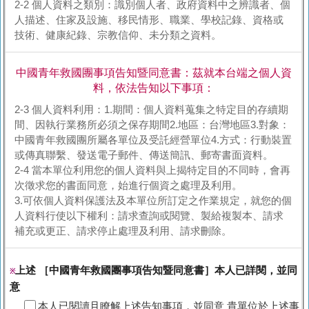
2-2 個人資料之類別：識別個人者、政府資料中之辨識者、個
人描述、住家及設施、移民情形、職業、學校記錄、資格或
技術、健康紀錄、宗教信仰、未分類之資料。
中國青年救國團事項告知暨同意書：茲就本台端之個人資
料，依法告知以下事項：
2-3 個人資料利用：1.期間：個人資料蒐集之特定目的存續期
間、因執行業務所必須之保存期間2.地區：台灣地區3.對象：
中國青年救國團所屬各單位及受託經營單位4.方式：行動裝置
或傳真聯繫、發送電子郵件、傳送簡訊、郵寄書面資料。
2-4 當本單位利用您的個人資料與上揭特定目的不同時，會再
次徵求您的書面同意，始進行個資之處理及利用。
3.可依個人資料保護法及本單位所訂定之作業規定，就您的個
人資料行使以下權利：請求查詢或閱覽、製給複製本、請求
補充或更正、請求停止處理及利用、請求刪除。
上述 ［中國青年救國團事項告知暨同意書］本人已詳閱，並同
※
意
本人已閱讀且瞭解上述告知事項，並同意 貴單位於上述事