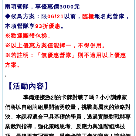
兩項營隊，享優惠價3000元
◆候鳥方案：限
06/21
以前，
臨櫃
報名此營隊，
本項營隊享
93折優惠
。
※歡迎團體包梯。
※以上優惠方案僅能擇一，不得併用。
※若註明：「無優惠營隊」則不適用以上優惠
方案。
.
【活動內容】
準備迎接激烈的卡牌對戰了嗎？小小訓練家
們將以自組牌組展開智勇較量，挑戰高層次的策略對
決。本課程適合已具基礎的學員，透過實際對戰與專
業裁判指導，強化策略思考、反應力與進階組牌技