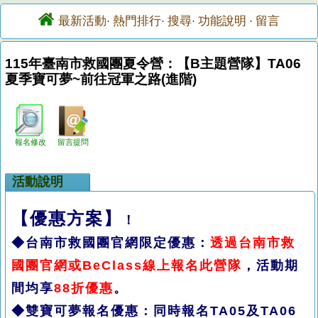
最新活動
熱門排行
搜尋
功能說明
留言
·
·
·
·
115年臺南市救國團夏令營：【B主題營隊】TA06
夏季寶可夢~前往冠軍之路(進階)
報名修改
留言提問
活動說明
【優惠方案】
！
◆台南市救國團官網限定優惠：
透過台南市救
國團官網或BeClass線上報名此營隊
，活動期
間均享
88折優惠
。
◆
雙寶可夢報名優惠：同時報名TA05及TA06