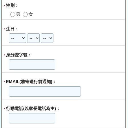
性別：
*
男
女
生日：
*
身分證字號：
*
EMAIL(將寄送行前通知)：
*
行動電話(以家長電話為主)：
*