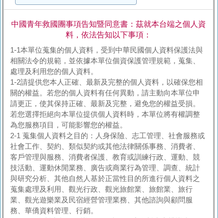
中國青年救國團事項告知暨同意書：茲就本台端之個人資
料，依法告知以下事項：
1-1本單位蒐集的個人資料，受到中華民國個人資料保護法與
相關法令的規範，並依據本單位個資保護管理規範，蒐集、
處理及利用您的個人資料。
1-2請提供您本人正確、最新及完整的個人資料，以確保您相
關的權益。若您的個人資料有任何異動，請主動向本單位申
請更正，使其保持正確、最新及完整，避免您的權益受損。
若您選擇拒絕向本單位提供個人資料時，本單位將有權調整
為您服務項目，可能影響您的權益。
2-1 蒐集個人資料之目的：人身保險、志工管理、社會服務或
社會工作、契約、類似契約或其他法律關係事務、消費者、
客戶管理與服務、消費者保護、教育或訓練行政、運動、競
技活動、運動休閒業務、廣告或商業行為管理、調查、統計
與研究分析、其他自然人基於正當性目的所進行個人資料之
蒐集處理及利用、觀光行政、觀光旅館業、旅館業、旅行
業、觀光遊樂業及民宿經營管理業務、其他諮詢與顧問服
務、華僑資料管理、行銷。