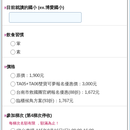
目前就讀的國小 (ex.博愛國小)
※
飲食習慣
※
葷
素
價格
※
原價：1,900元
TA05+TA06雙寶可夢報名優惠價：3,000元
台南市救國團官網報名優惠(88折)：1,672元
臨櫃候鳥方案(93折)：1,767元
參加梯次 (第4梯次停收)
※
每梯次名額有限 ，額滿為止！