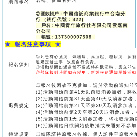
名稱、參加者姓名
網路報名
◎匯款帳戶：
中國信託商業銀行中台南分
行 (銀行代號：822)
戶名：
中國青年旅行社有限公司雲嘉南
分公司
帳號：
137300007508
★
報名注意事項 ★
◎凡患有心臟病、氣喘病、高血壓、糖尿病、癲癇
違規定發生事 故應自行負責。
報名須知
◎活動期間如遇身體不適或特殊狀況時，應立即告
◎營隊報到時間如有變更，新製報到通知單於活動
◎報名後因故不克參加，請於活動前通知並
(1)活動開始前第41天以前取消參加者，將
(2)活動開始前第31天至第40天取消參加
退費規定
(3)活動開始前第21天至第30天取消參加
(4)活動開始前第2天至第20天取消參加者
(5)活動開始前1天取消參加者，將收取活動
(6)活動開始日或開始後取消或未通知不參
轉隊規定
◎轉隊請持原報名收據、個人證件至原報名