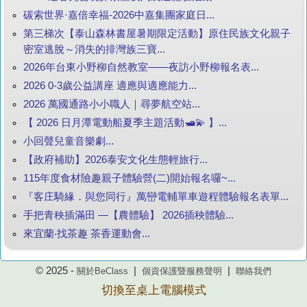
碳索世界·嘉倍幸福-2026中嘉集團家庭日...
第三梯次【泰山森林書屋暑期限定活動】原住民族文化親子
密室逃脫～消失的排灣族三寶...
2026年台東小野柳自然教室——夜訪小野柳報名表...
2026 0-3歲公益講座 適應與適應能力...
2026 萬國通路小小職人｜尋夢航空站...
【 2026 日月潭電動船夏季主題活動🛥️💫 】...
小回聲兒童音樂劇...
【政府補助】2026泰安文化生態輕旅行...
115年度食材險趣親子體驗營(二)開始報名囉~...
『客庄騎緣．與您同行』萬巒電輔單車遊程體驗報名表單...
手把青秧插滿田 —【農體驗】 2026插秧體驗...
來宜蘭‧找茶趣 茶香運動會...
© 2025 -
|
|
關於BeClass
個資保護暨服務聲明
聯絡我們
切換至桌上電腦模式