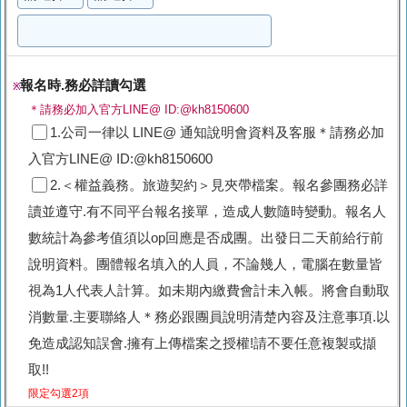
報名時.務必詳讀勾選
※
＊請務必加入官方LINE@ ID:@kh8150600
1.公司一律以 LINE@ 通知說明會資料及客服＊請務必加
入官方LINE@ ID:@kh8150600
2.＜權益義務。旅遊契約＞見夾帶檔案。報名參團務必詳
讀並遵守.有不同平台報名接單，造成人數隨時變動。報名人
數統計為參考值須以op回應是否成團。出發日二天前給行前
說明資料。團體報名填入的人員，不論幾人，電腦在數量皆
視為1人代表人計算。如未期內繳費會計未入帳。將會自動取
消數量.主要聯絡人＊務必跟團員說明清楚內容及注意事項.以
免造成認知誤會.擁有上傳檔案之授權!請不要任意複製或擷
取!!
限定勾選2項