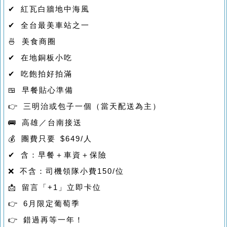
✔ 紅瓦白牆地中海風
✔ 全台最美車站之一
🍜 美食商圈
✔ 在地銅板小吃
✔ 吃飽拍好拍滿
🍱 早餐貼心準備
👉 三明治或包子一個（當天配送為主）
🚌 高雄／台南接送
💰 團費只要 $649/人
✔ 含：早餐＋車資＋保險
❌ 不含：司機領隊小費150/位
📩 留言「+1」立即卡位
👉 6月限定葡萄季
👉 錯過再等一年！