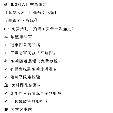
🍇 6/07(六) 季節限定
【紫戀大村 × 葡萄文化節】
這團真的很會玩👇
👉 免費活動＋拍照＋美食一次滿足✨
🙏 埔鹽順澤宮
✔ 冠軍帽公廟祈福
✔ 三鐵冠軍同款「幸運帽」
🍇 葡萄隧道農場（免費參觀）
✔ 有機會吃到葡萄冰淇淋🍦
✔ 葡萄季限定體驗
🏛 大村櫻花歐洲村
✔ 凱旋門＋荷蘭風車＋彩虹屋
✔ 一秒飛歐洲拍照打卡
🚉 大村火車站