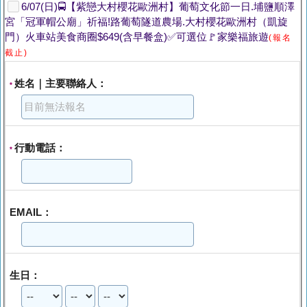
6/07(日)🚍【紫戀大村櫻花歐洲村】葡萄文化節一日.埔鹽順澤
宮「冠軍帽公廟」祈福!路葡萄隧道農場.大村櫻花歐洲村（凱旋
門）火車站美食商圈$649(含早餐盒)✅可選位🚩家樂福旅遊
(報名
截止)
姓名｜主要聯絡人：
*
行動電話：
*
EMAIL：
生日：