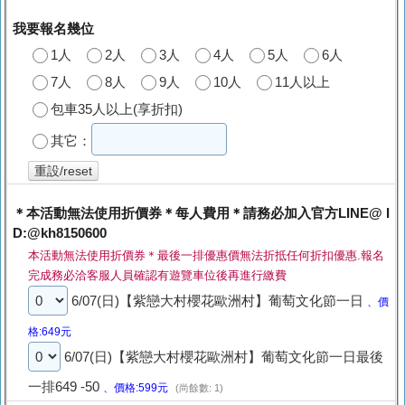
我要報名幾位
1人
2人
3人
4人
5人
6人
7人
8人
9人
10人
11人以上
包車35人以上(享折扣)
其它：
重設/reset
＊本活動無法使用折價券＊每人費用＊請務必加入官方LINE@ I
D:@kh8150600
本活動無法使用折價券＊最後一排優惠價無法折抵任何折扣優惠.報名
完成務必洽客服人員確認有遊覽車位後再進行繳費
6/07(日)【紫戀大村櫻花歐洲村】葡萄文化節一日
、價
格:649元
6/07(日)【紫戀大村櫻花歐洲村】葡萄文化節一日最後
一排649 -50
、價格:599元
(尚餘數: 1)