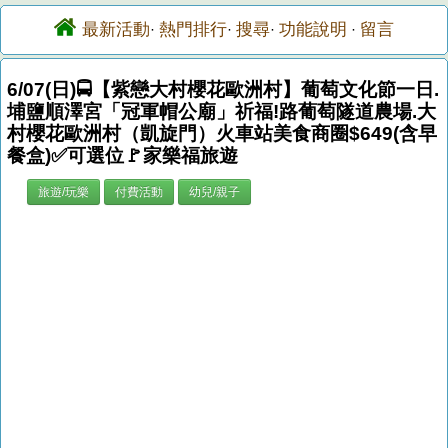
最新活動
熱門排行
搜尋
功能說明
留言
·
·
·
·
6/07(日)🚍【紫戀大村櫻花歐洲村】葡萄文化節一日.
埔鹽順澤宮「冠軍帽公廟」祈福!路葡萄隧道農場.大
村櫻花歐洲村（凱旋門）火車站美食商圈$649(含早
餐盒)✅可選位🚩家樂福旅遊
旅遊/玩樂
付費活動
幼兒/親子