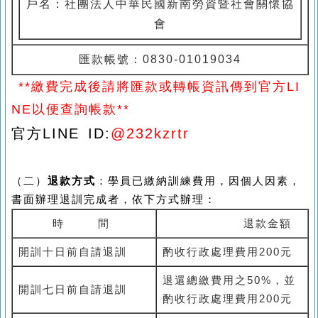
戶名：社團法人中華民國新南勞資暨社會關懷協
會
匯款帳號：
0830-01019034
**
繳費完成後請將匯款或轉帳資訊傳到官方LI
NE以便查詢帳款**
官方LINE ID:
@232kzrtr
（二）
退款方式
：學員已繳納訓練費用，因個人因素，
書面辦理退訓完成者，依下方式辦理：
時
間
退款金額
開訓十日前自請退訓
酌收行政處理費用
200
元
退還總繳費用之
50%
，並
開訓七日前自請退訓
酌收行政處理費用
200
元