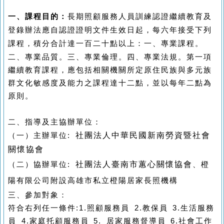
長期照顧服務人員訓練認證繼續教育及
一、
課程目的：
登錄辦法應自認證證明文件生效日起，每六年接受下列
課程，積分合計達一百二十點以上：一、專業課程。
二、專業品質。三、專業倫理。四、專業法規。
第一項
繼續教育課程，應包括相關機關所定原住民族與多元族
群文化敏感度及能力之課程達十二點，並以每年二點為
原則。
二、指導及主協辦單位：
社團法人中華民國新南勞資暨社會
（一）主辦單位
:
關懷協會
社團法人臺南市蕙心關懷協會
（二）協辦單位
:
、橙
陽有限公司附設高雄市私立橙陽居家長照機構
三、參加對
象：
符合右列任一條件
:1.
照顧服務員
2.
教保員
3.
生活服務
員
4.
家庭托顧服務員
5.
居家服務督導員
6.
社會工作