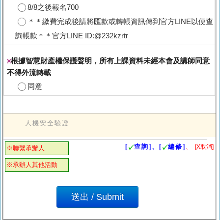
8/8之後報名700
＊＊繳費完成後請將匯款或轉帳資訊傳到官方LINE以便查
詢帳款＊＊官方LINE ID:@232kzrtr
根據智慧財產權保護聲明，所有上課資料未經本會及講師同意
※
不得外流轉載
同意
人機安全驗證
[
查詢]、[
編修]
、
[X取消]
※聯繫承辦人
※承辦人其他活動