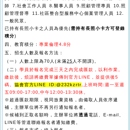
師
7.
社會工作人員
8.
醫事人員
9.
照顧管理專員
10.
照
顧管理督導
11.
社區整合型服務中心個案管理人員
12.
一般民眾。
已持有長照小卡之人員為優先
(
需持有長照小卡方可登錄
積分
)
四、教育積分：
專業倫理4.8分
五、招生人數及報名方法：
（一）人數上限為70人(未滿
25
人不開課)。
（二）
學員於報名完成三天之內完成匯款，以利作業。
繳款後，煩請將繳費單據傳到官方LINE，並提供後5
碼。
協會官方LINE ID:
@232kzrtr
,上班時間:週一至週
五09:00-17:00,中午12:00-13:30休。
※
超過匯款期限，視同放棄資格，由備取人員依序遞
補，主辦單位將不再另行通知報名者。
※
候補到正取名額時，主辦單位將
透過
電話、
E-mail
、
LINE
等管道聯絡報名者通知繳費。