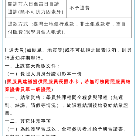
開訓前六日至當日自請
不予退費
退訓
(
除不可抗力因素外
)
退款方式
:
臺灣土地銀行退款，非土銀退款者，需自
付匯費
(
限學員個人帳號
)
。
l
遇天災
(
如颱風、地震等
)
或不可抗拒之因素取消，則另
行通知擇期舉行。
十、上課當天應繳文件：
（一）長照人員身分證明影本一份
(
照服員建議提供照服員長照小卡，若無可檢附照服員結
業證書及單一級證照
)
十一、結業資格：學員於課程間全程參與課程（無遲
到、缺課、請假等情況），於課程結訓後始發給結業證
書。
十二、其它注意事項
（一）為維護學習成效，全程參與者才給予研習證書。