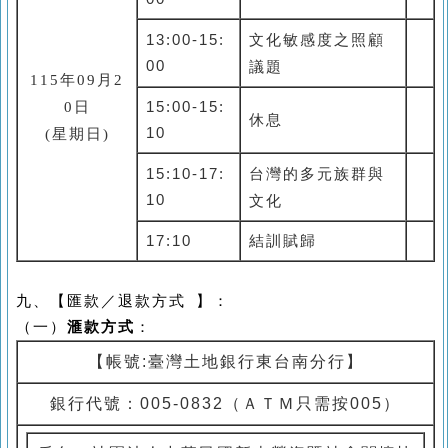
文化敏感度之照顧
13:00-15:
00
議題
115
年09月2
0日
15:00-15:
休息
(
星期日
)
10
台灣的多元族群與
15:10-17:
10
文化
17:10
結訓賦歸
九、【匯款／退款方式
】：
（一）
滙款方式
：
【帳號
:
臺灣土地銀行東台南分行】
銀行代號：
005-0832
（ＡＴＭ只需按
005
）