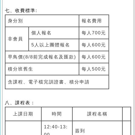
七、收費標準
:
身分別
報名費用
個人報名
每人700元
非會員
5
人以上團體報名
每人600元
早鳥價(8/8前完成報名及匯款)
每人600元
積分班舊生
每人500元
含課程、電子檔完訓證書、積分申請
八、課程表：
上課日期
時間
課程名稱
12:40-13:
簽到
00