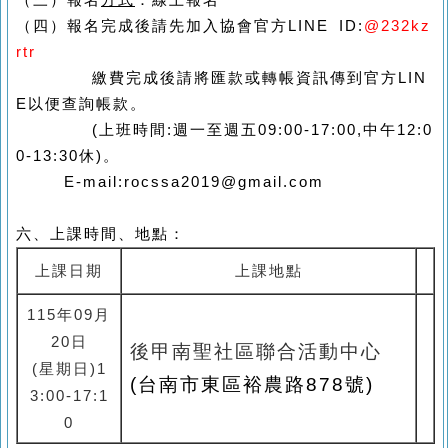
（三）報名
方式
：線上報名
（四）
報名完成後請先加入協會官方LINE ID:
@232kz
rtr
繳費完成後請將匯款或轉帳資訊傳到官方LIN
E以便查詢帳款。
(上班時間:週一至週五09:00-17:00,中午12:0
0-13:30休)。
E-mail:rocssa2019@gmail.com
六、上課時間、地點：
上課日期
上課地點
115
年
09
月
20
日
後甲南聖社區聯合活動中心
(
星期日
)1
(台南市東區裕農路878號)
3:00-17:1
0