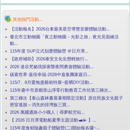
其他熱門活動...
【活動報名】2026台東最美星空導覽音樂體驗活動...
臺北市立動物園「夜之動物園－光影之旅」夜光見面繪活
動...
115年度 SUP立式划槳體驗營 ＠日月潭...
【政府補助】2026泰安文化生態輕旅行...
2026 達谷梵祕境探索暨夜間農遊體驗活動...
碳索世界·嘉倍幸福-2026中嘉集團家庭日...
115/7、8月愛無盡藝術特展~藍晒DIY活動...
115年臺中市原鄉里山淨零行動教育工作坊第三梯次...
第三梯次【泰山森林書屋暑期限定活動】原住民族文化親子
密室逃脫～消失的排灣族三寶...
2026 萬國通路小小職人｜尋夢航空站...
【 2026 日月潭電動船夏季主題活動🛥️💫 】...
115年度食材險趣親子體驗營(二)開始報名囉~...