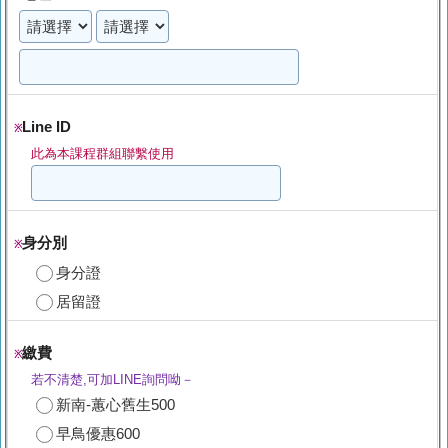
Line ID
※
此為本課程群組聯繫使用
身分別
※
身分證
居留證
繳費
※
若不清楚,可加LINE詢問呦－
新南-蕙心舊生500
早鳥優惠600