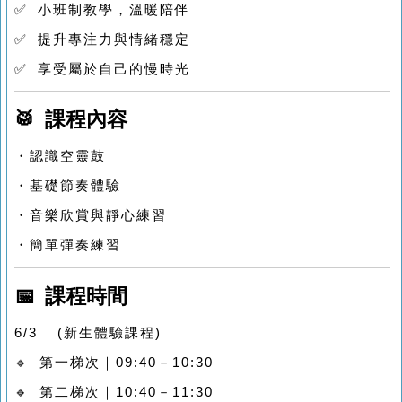
✅ 小班制教學，溫暖陪伴
✅ 提升專注力與情緒穩定
✅ 享受屬於自己的慢時光
🥁 課程內容
・認識空靈鼓
・基礎節奏體驗
・音樂欣賞與靜心練習
・簡單彈奏練習
📅 課程時間
6/3 (新生體驗課程)
🔹 第一梯次｜09:40－10:30
🔹 第二梯次｜10:40－11:30