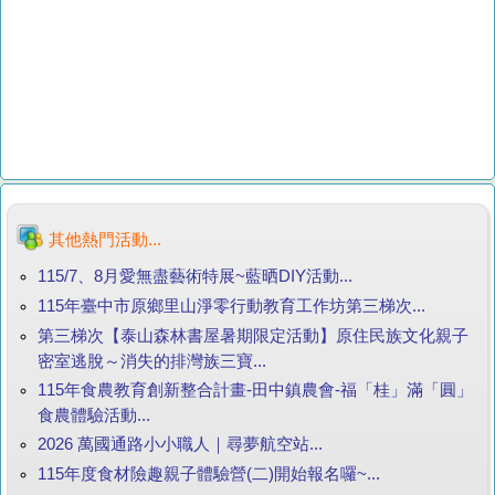
其他熱門活動...
115/7、8月愛無盡藝術特展~藍晒DIY活動...
115年臺中市原鄉里山淨零行動教育工作坊第三梯次...
第三梯次【泰山森林書屋暑期限定活動】原住民族文化親子
密室逃脫～消失的排灣族三寶...
115年食農教育創新整合計畫-田中鎮農會-福「桂」滿「圓」
食農體驗活動...
2026 萬國通路小小職人｜尋夢航空站...
115年度食材險趣親子體驗營(二)開始報名囉~...