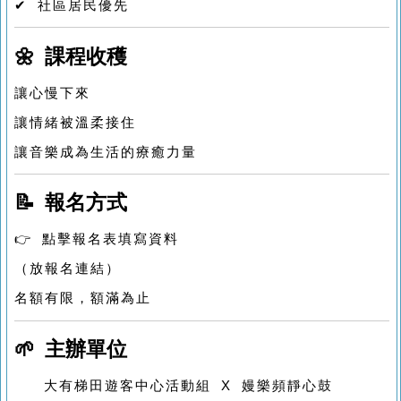
✔ 社區居民優先
🌼 課程收穫
讓心慢下來
讓情緒被溫柔接住
讓音樂成為生活的療癒力量
📝 報名方式
👉 點擊報名表填寫資料
（放報名連結）
名額有限，額滿為止
🌱 主辦單位
大有梯田遊客中心活動組 X 嫚樂頻靜心鼓