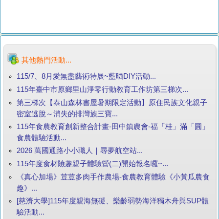
其他熱門活動...
115/7、8月愛無盡藝術特展~藍晒DIY活動...
115年臺中市原鄉里山淨零行動教育工作坊第三梯次...
第三梯次【泰山森林書屋暑期限定活動】原住民族文化親子
密室逃脫～消失的排灣族三寶...
115年食農教育創新整合計畫-田中鎮農會-福「桂」滿「圓」
食農體驗活動...
2026 萬國通路小小職人｜尋夢航空站...
115年度食材險趣親子體驗營(二)開始報名囉~...
《真心加場》荳荳多肉手作農場-食農教育體驗《小黃瓜農食
趣》...
[慈濟大學]115年度親海無礙、樂齡弱勢海洋獨木舟與SUP體
驗活動...