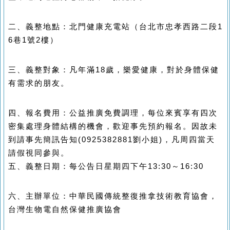
二、義整地點：北門健康充電站（台北市忠孝西路二段1
6巷1號2樓）
三、義整對象：凡年滿18歲，樂愛健康，對於身體保健
有需求的朋友。
四、報名費用：公益推廣免費調理，
每位來賓享有四次
密集處理身體結構的機會，
歡迎事先預約報名
。因故未
到請事先簡訊告知(0925382881劉小姐)
，凡
周四當天
請假視同參與
。
五、義整日期：每公告日星期四下午13:30～16:30
六、主辦單位：中華民國傳統整復推拿技術教育協會，
台灣生物電自然保健推廣協會