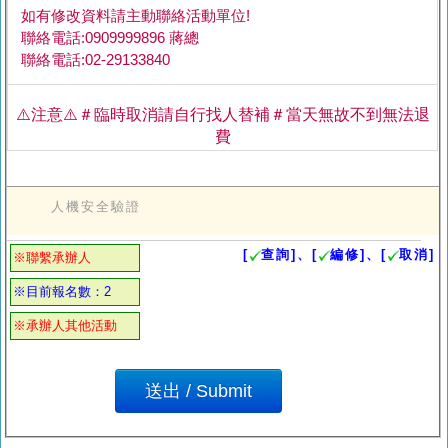
如有修改資料請主動聯絡活動單位!
聯絡電話:0909999896 蔣總
聯絡電話:02-29133840
⚠️注意⚠️＃臨時取消請自行找人替補＃當天無故不到無法退
費
人機安全驗證
[
查詢]、[
編修]、[
取消]
※聯繫承辦人
※目前報名數：2
※承辦人其他活動