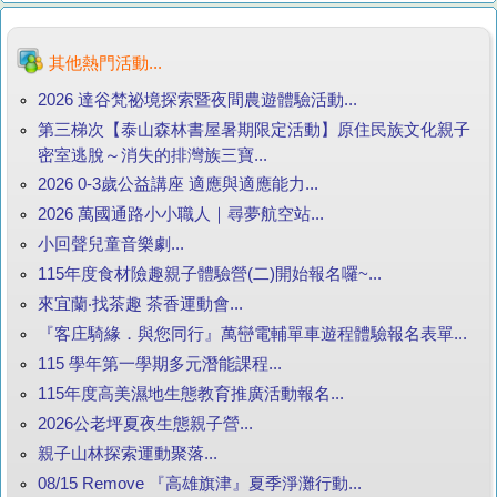
其他熱門活動...
2026 達谷梵祕境探索暨夜間農遊體驗活動...
第三梯次【泰山森林書屋暑期限定活動】原住民族文化親子
密室逃脫～消失的排灣族三寶...
2026 0-3歲公益講座 適應與適應能力...
2026 萬國通路小小職人｜尋夢航空站...
小回聲兒童音樂劇...
115年度食材險趣親子體驗營(二)開始報名囉~...
來宜蘭‧找茶趣 茶香運動會...
『客庄騎緣．與您同行』萬巒電輔單車遊程體驗報名表單...
115 學年第一學期多元潛能課程...
115年度高美濕地生態教育推廣活動報名...
2026公老坪夏夜生態親子營...
親子山林探索運動聚落...
08/15 Remove 『高雄旗津』夏季淨灘行動...