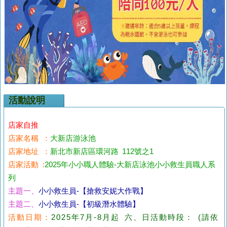
活動說明
店家自推
店家名稱 ：
大新店游泳池
店家地址 ：
新北市新店區環河路 112號之1
店家活動 :
2025年小小職人體驗-大新店泳池小小救生員職人系
列
主題一、
小小救生員-【搶救安妮大作戰】
主題二、
小小救生員-【初級潛水體驗】
活動日期：
2025年7月-8月起 六、日活動時段： (請依