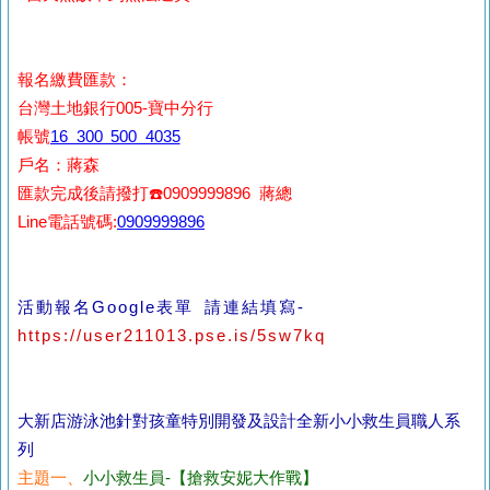
報名繳費匯款：
台灣土地銀行005-寶中分行
帳號
16 300 500 4035
戶名：蔣森
匯款完成後請撥打☎️0909999896 蔣總
Line電話號碼:
0909999896
活動報名Google表單 請連結填寫-
https://user211013.pse.is/5sw7kq
大新店游泳池針對孩童特別開發及設計全新小小救生員職人系
列
主題一、
小小救生員-【搶救安妮大作戰】