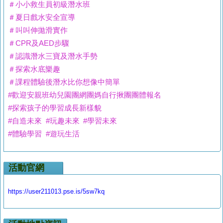
＃小小救生員初級潛水班
＃夏日戲水安全宣導
＃叫叫伸拋滑實作
＃CPR及AED步驟
＃認識潛水三寶及潛水手勢
＃探索水底樂趣
＃課程體驗後潛水比你想像中簡單
#歡迎安親班幼兒園團網團媽自行揪團團體報名
#探索孩子的學習成長新樣貌
#自造未來 #玩趣未來 #學習未來
#體驗學習 #遊玩生活
活動官網
https://user211013.pse.is/5sw7kq