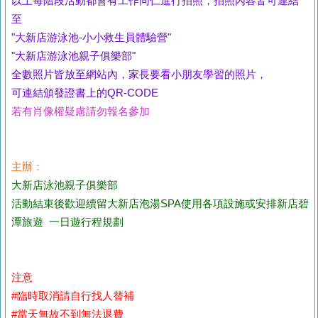
以上每階段活動都會有工作同仁進行拍照，拍照內容皆可連結
至
"大新店游泳池-小小救生員體驗營"
"大新店游泳池親子俱樂部"
全數照片皆放至網站內，家長要看小朋友學習的照片，
可連結頒發證書上的QR-CODE
若有肖像權疑慮請勿報名參加
主辦：
大新店泳池親子俱樂部
活動結束後歡迎續留大新店泡湯SPA使用各項設施或安排新店碧
潭旅遊 一日遊行程規劃
注意
#臨時取消請自行找人替補
#當天無故不到無法退費