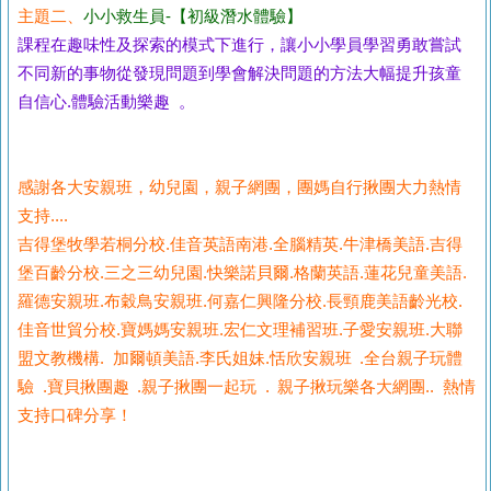
主題二、
小小救生員-【初級潛水體驗】
課程在趣味性及探索的模式下進行，讓小小學員學習勇敢嘗試
不同新的事物從發現問題到學會解決問題的方法大幅提升孩童
自信心.體驗活動樂趣 。
感謝各大安親班，幼兒園，親子網團，團媽自行揪團大力熱情
支持....
吉得堡牧學若桐分校.佳音英語南港.全腦精英.牛津橋美語.吉得
堡百齡分校.三之三幼兒園.快樂諾貝爾.格蘭英語.蓮花兒童美語.
羅德安親班.布穀鳥安親班.何嘉仁興隆分校.長頸鹿美語齡光校.
佳音世貿分校.寶媽媽安親班.宏仁文理補習班.子愛安親班.大聯
盟文教機構. 加爾頓美語.李氏姐妹.恬欣安親班 .全台親子玩體
驗 .寶貝揪團趣 .親子揪團一起玩 . 親子揪玩樂各大網團.. 熱情
支持口碑分享！