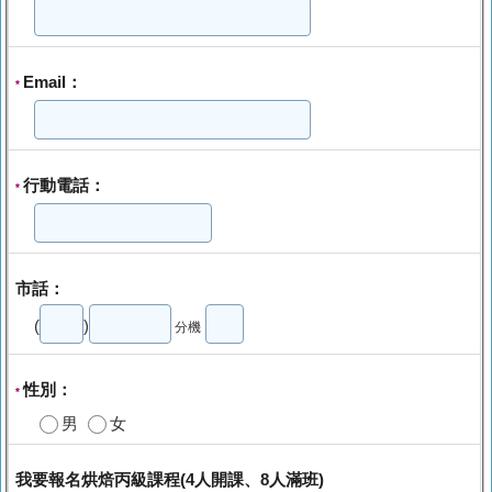
Email：
*
行動電話：
*
市話：
(
)
分機
性別：
*
男
女
我要報名烘焙丙級課程(4人開課、8人滿班)