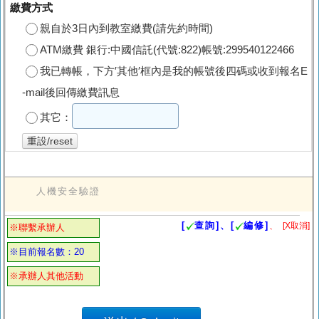
繳費方式
親自於3日內到教室繳費(請先約時間)
ATM繳費 銀行:中國信託(代號:822)帳號:299540122466
我已轉帳，下方′其他′框內是我的帳號後四碼或收到報名E
-mail後回傳繳費訊息
其它：
重設/reset
人機安全驗證
[
查詢]、[
編修]
、
[X取消]
※聯繫承辦人
※目前報名數：20
※承辦人其他活動