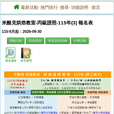
最新活動
熱門排行
搜尋
功能說明
留言
·
·
·
·
米酪克烘焙教室-丙級證照-115年(3) 報名表
115-8月起：2026-09-30
體驗活動
課程/講座
專業講座/訓練
付費活動
報名修改
留言提問