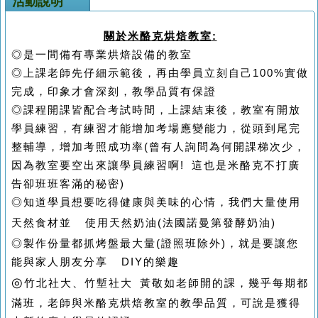
活動說明
關於米酪克烘焙教室
:
◎是一間備有專業烘焙設備的教室
◎上課老師先仔細示範後，再由學員立刻自己100%實做
完成，印象才會深刻，教學品質有保證
◎課程開課皆配合考試時間，上課結束後，教室有開放
學員練習，有練習才能增加考場應變能力，從頭到尾完
整輔導，
增加考照成功率(曾有人詢問為何開課梯次少，
因為教室要空出來讓學員練習啊! 這也是米酪克不打廣
告卻班班客滿的秘密)
◎知道學員想要吃得健康與美味的心情，我們大量使用
天然食材並
使用天然奶油(法國諾曼第發酵奶油)
◎製作份量都抓烤盤最大量(證照班除外)，就是要讓您
能與家人朋友分享
DIY
的樂趣
◎
竹
北社大、竹塹社大 黃敬如老師開的課，幾乎每期都
滿班，老師與米酪克烘焙教室的教學品質，可說是獲得