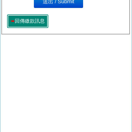
➠
回傳繳款訊息