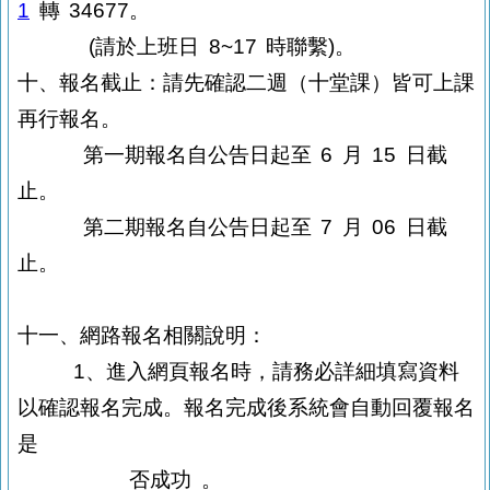
1
轉
34677
。
(
請於上班日
8~17
時聯繫
)
。
十、報名截止：請先確認二週（十堂課）皆可上課
再行報名。
第一期報名自公告日起至
6
月
15
日截
止。
第二期報名自公告日起至
7
月
06
日截
止。
十一、網路報名相關說明：
1
、進入網頁報名時，請務必詳細填寫資料
以確認報名完成。報名完成後系統
會自動回覆報名
是
否成功
。