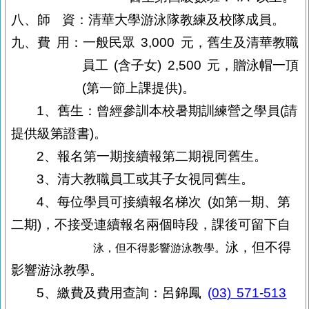
八、師
資：清華大學游泳隊教練及校隊成員。
九、費
用：一般民眾
3,000
元，舊生及清華教職
員工
(
含子女
) 2,500
元，贈泳帽一頂
(
第一節上課提供
)
。
1、舊生：曾經參訓本校暑期訓練營之學員
(
請
提供級第證書
)
。
2、報名第一期接續報第二期視同舊生。
3、清大教職員工或其子女視同舊生。
4、每位學員可接續報名梯次
(
如第一期、第
二期
)
，不接受連續報名兩個時段
，課後可留下自
泳，但不得
泳，但不得影響游泳教學。
影響游泳教學。
5、繳費及費用查詢：呂錦鳳
(03) 571-513