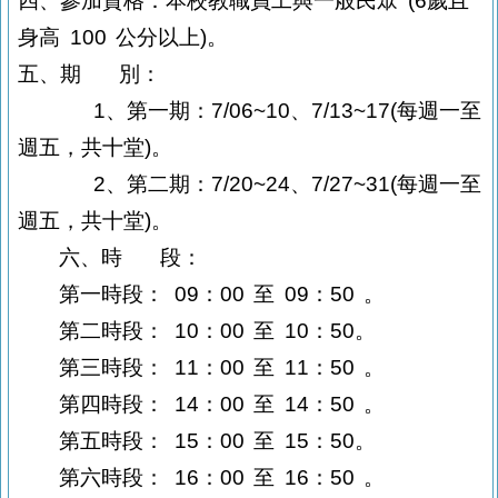
四、參加資格：本校教職員工與一般民眾
(6歲且
身高
100
公分以上
)
。
五、期
別：
1
、第一期：
7/06~10
、
7/13~17(
每週一至
週五，共十堂
)
。
2
、第二期：
7/20~24
、
7/27~31(
每週一至
週五，共十堂
)
。
六
、時
段：
第一時段：
09
：
00
至
09
：
50
。
第二
時段
：
10
：
00
至
10
：
50。
第三
時段
：
11
：
00
至
11
：
50
。
第四
時段
：
14
：
00
至
14
：
50 。
第五
時段
：
15
：
00
至
15
：
50
。
第六
時段
：
16
：
00
至
16
：
50
。