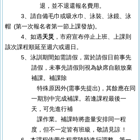
退，並不退還報名費用。
3
、請自備毛巾或吸水巾、泳裝、泳鏡、泳
帽
(
第一次報名者第一節上課發
放
)
。
4
、如遇
天災
，市府宣布停止上班、上課則
該次課程順延至週六或週日。
5
、泳訓期間如需請假，當於請假日前事先
請假，未事先請假則視為缺席自願放棄
補課。補課除
特殊原因外
(
需事先提出
)
，其餘應在同
一期別中完成補課。若逢課程最後一
天，可先進行補
課
作業。補課時將盡量安排同一程
度，但不一定皆有班級，敬請見諒
!
6
、本課程依學生程度隨時進行調整，第一