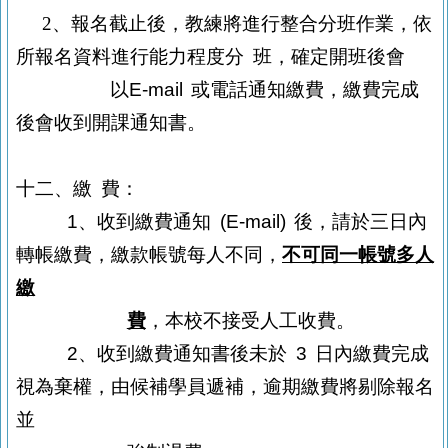
2
、報名截止後，教練將進行整合分班作業，依
所報名資料進行能力程度分
班，確定開班後會
以
E-mail
或電話通知繳費，繳費完成
後會收到開課
通知書。
十二、繳
費：
1
、收到繳費通知
(E-mail)
後，請於三日內
轉帳繳費，繳款帳號每人不同，
不可同一帳號多人
繳
費
，本校不接受人工收費。
2
、收到繳費通知書後未於
3
日內繳費完成
視為棄權，由候補學員遞補，逾期
繳費將剔除報名
並