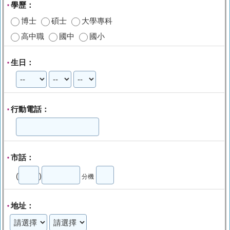
學歷：
*
博士
碩士
大學專科
高中職
國中
國小
生日：
*
行動電話：
*
市話：
*
(
)
分機
地址：
*