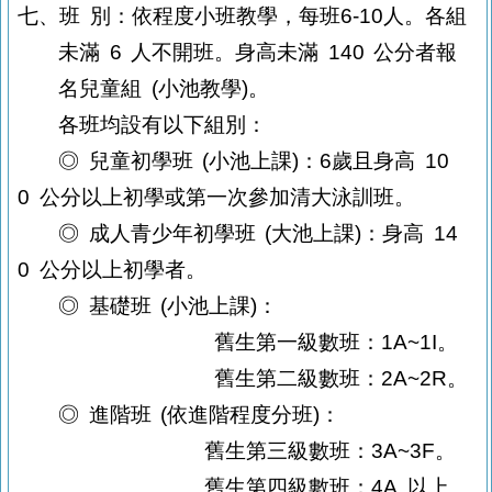
七、班
別：依程度小班教學，每班
6-10
人
。各組
未滿
6
人不開班。身高未滿
140
公分者報
名兒童組
(
小池教學
)
。
各班均設有以下組別：
◎
兒童初學班
(
小池上課
)
：6歲且身高
10
0
公分以上初學或第一次參加清大泳訓班。
◎
成人青少年初學班
(
大池上課
)
：身高
14
0
公分以上初學者。
◎
基礎班
(
小池上課
)
：
舊生第一級數班：
1A~1I
。
舊生第二級數班：
2A~2R
。
◎
進階班
(
依進階程度分班
)
：
舊生第三級數班：
3A~3F
。
舊生第四級數班：
4A
以上。