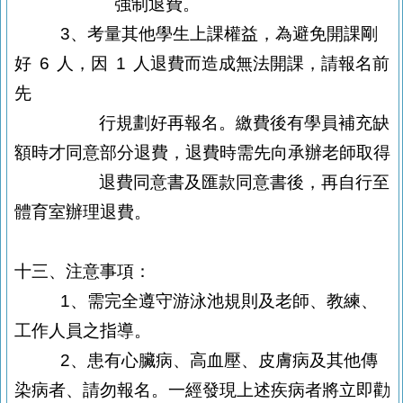
強制退費。
3
、考量其他學生上課權益，為避免開課剛
好
6
人，因
1
人退費而造成無法
開課，請報名前
先
行
規劃好再報名。繳費後有學員補充缺
額時才同意部分
退費，退費時需先向承辦老師取得
退
費
同意書及匯款同意書後，再自行至
體育室辦理退費。
十三、注意事項：
1
、需完全遵守游泳池規則及老師、教練、
工作人員之指導。
2
、患有心臟病、高血壓、皮膚病及其他傳
染病者、請勿報名。一經發現
上述疾病者將立即勸