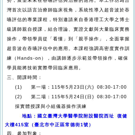
勢，展望未來在吞嚥評估與治療的應用。本工作坊為台
灣首次以語言治療師臨床視角，系統性導入超音波於吞
嚥評估的專業課程，特別邀請來自香港理工大學之博士
級講師親自授課，結合理論、實證文獻與大量臨床實務
操作，帶領學員從「看懂」到「親手操作」，全面掌握
超音波在吞嚥評估中的應用。本課程強調高密度實作訓
練（
Hands-on
），由講師逐步示範並帶領操作，確保
學員能將技術實際帶回臨床應用。
三、
開課時間：
(1)
第一場：
115
年
5
月
23
日
(
六
) 08:30-17:00
(2)
第二場：
115
年
5
月
24
日
(
日
) 08:30-17:00
採實體授課與小組儀器操作演練
地點：國立臺灣大學醫學院附設醫院西址 復健
大樓415室（臺北市中正區常德街1號）
四、
參加對象：