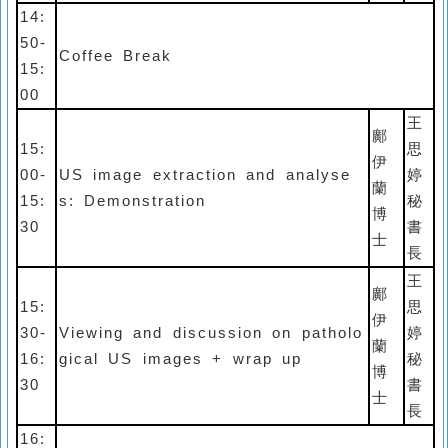
14:
50-
Coffee Break
15:
00
王
鄺
15:
思
伊
00-
US image extraction and analyse
婷
蘭
15:
s: Demonstration
秘
博
30
書
士
長
王
鄺
15:
思
伊
30-
Viewing and discussion on patholo
婷
蘭
16:
gical US images + wrap up
秘
博
30
書
士
長
16: