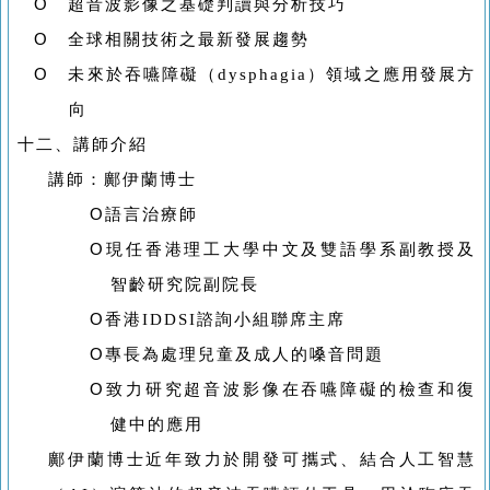
O
超音波影像之基礎判讀與分析技巧
O
全球相關技術之最新發展趨勢
O
未來於吞嚥障礙（
dysphagia
）領域之應用發展方
向
十二、講師介紹
講師：鄺伊蘭博士
O
語言治療師
O
現任香港理工大學中文及雙語學系副教授及
智齡研究院副院長
O
香港
IDDSI
諮詢小組聯席主席
O
專長為處理兒童及成人的嗓音問題
O
致力研究超音波影像在吞嚥障礙的檢查和復
健中的應用
鄺伊蘭博士近年致力於開發可攜式、結合人工智慧