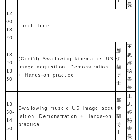
士
長
12:
00-
Lunch Time
13:
20
王
鄺
13:
思
(Cont’d) Swallowing kinematics US
伊
20-
婷
image acquisition: Demonstration
蘭
13:
秘
+ Hands-on practice
博
50
書
士
長
王
鄺
13:
思
Swallowing muscle US image acqu
伊
50-
婷
isition: Demonstration + Hands-on
蘭
14:
秘
practice
博
50
書
士
長