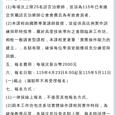
(1)
每場次上限
25
名語言治療師，並須為
115
年已有繳
交所屬語言治療師公會會費且為有效會員者。
(2)
本課程由國際專業講師親授，並提供高比例實作訓
練與即時指導，屬於高度技術導向之進階臨床工作坊。
相較一般講座型課程，本課程更著重「實際操作能力的
建立」，名額有限，確保每位學員皆能獲得充分練習與
回饋。
五、
報名費用：每場次新台幣
2000
元
六、
報名日期：
115
年
4
月
23
日
8:00
起至
115
年
5
月
11
日
(
一
)
截止（滿額即不再受理報名）
七、
報名方式：
(1)
一律採線上報名，不接受其他報名方式。
(2)
因本工作坊包含多項實體操作課程與實作時段，為
確保教學品質，各場次皆設有名額上限。報名時請擇一