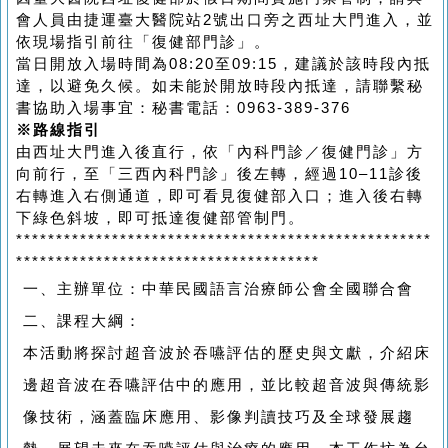
會人員由捷運臺大醫院站2號出口旁之西址大門進入，並
依現場指引前往「復健部門診」。
當日開放入場時間為08:20至09:15，建議於該時段內抵
達，以避免久候。如未能於開放時段內抵達，請聯繫秘
書協助入場事宜：秘書電話：0963-389-376
※
路線指引
由西址大門進入後直行，依「內科門診／復健門診」方
向前行，至「三西內科門診」後左轉，經過10–11診後
右轉進入右側通道，即可看見復健部入口；進入後右轉
下綠色斜坡，即可抵達復健部管制門。
****************************************************
**************************************
一、
主辦單位：中華民國語言治療師公會全國聯合會
二、
課程大綱：
本活動將探討超音波於吞嚥評估的歷史與文獻，介紹床
邊超音波在吞嚥評估中的應用，並比較超音波與傳統影
像技術，涵蓋臨床應用、影像判讀技巧及全球發展趨