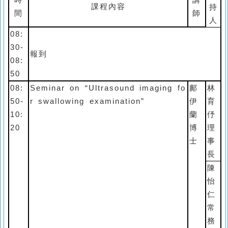
時
講
課程內容
持
間
師
人
08:
30-
報到
08:
50
08:
Seminar on “Ultrasound imaging fo
鄺
林
50-
r swallowing examination”
伊
育
10:
蘭
伃
20
博
理
士
事
長
陳
怡
仁
常
務