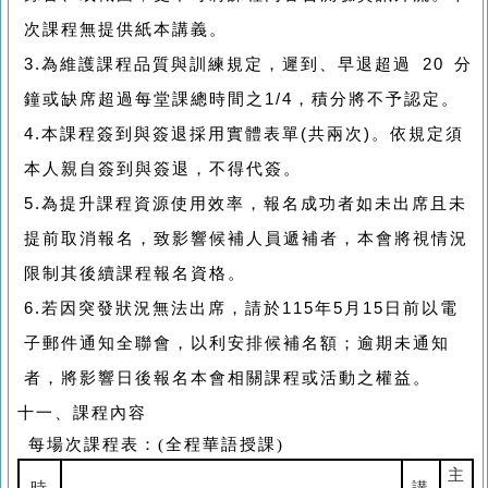
次課程無提供紙本講義。
3.
為維護課程品質與訓練規定，遲到、早退超過
20
分
鐘或缺席超過每堂課總時間之
1/4
，積分將不予認定。
4.
本課程簽到與簽退採用實體表單
(
共兩次
)
。依規定須
本人親自簽到與簽退，不得代簽。
5.
為提升課程資源使用效率，報名成功者如未出席且未
提前取消報名，致影響候補人員遞補者，本會將視情況
限制其後續課程報名資格。
6.
若因突發狀況無法出席，請於
115
年
5
月
15
日前以電
子郵件通知全聯會，以利安排候補名額；逾期未通知
者，將影響日後報名本會相關課程或活動之權益。
十一、課程內容
每場次課程表：
(
全程華語授課
)
主