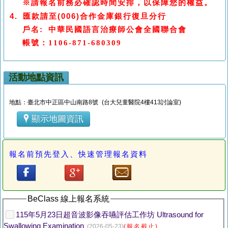
※請報名前務必確認時間安排，以保障您的權益。
4.
匯款請至
(006)
合作金庫銀行
復旦分行
戶名
:
中華民國語言治療師公會全國聯合會
帳號：
1106-871-680309
活動地點資訊
地點：臺北市中正區中山南路8號 (台大兒童醫院4樓413討論室)
顯示地圖資訊
報名前預先登入、快速管理報名資料
BeClass 線上報名系統
115年5月23日超音波影像吞嚥評估工作坊 Ultrasound for
Swallowing Examination
(2026-05-23)
(報名截止)