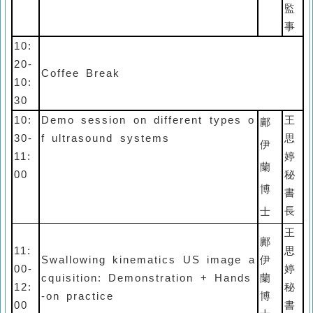
監
事
10:
20-
Coffee Break
10:
30
10:
Demo session on different types o
王
鄺
30-
f ultrasound systems
思
伊
11:
婷
蘭
00
秘
博
書
長
士
王
鄺
11:
思
Swallowing kinematics US image a
伊
00-
婷
cquisition: Demonstration + Hands
蘭
12:
秘
-on practice
博
00
書