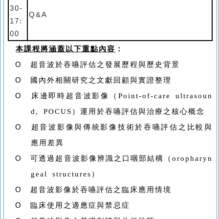
30-
Q&A
17:
00
本課程將涵蓋以下重點內容
：
O
超音波於吞嚥評估之發展歷程與歷史背景
O
國內外相關研究之文獻回顧與實證整理
O
床邊即時超音波影像（
Point-of-care ultrasoun
d, POCUS
）運用於吞嚥評估與治療之核心概念
O
超音波影像與傳統影像技術於吞嚥評估之比較與
應用差異
O
可透過超音波影像辨識之口咽部結構（
oropharyn
geal structures
）
O
超音波影像於吞嚥評估之臨床應用情境
O
臨床使用之適應症與禁忌症