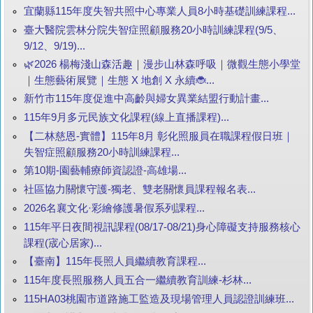
宜蘭縣115年度失智共照中心專業人員8小時基礎訓練課程...
臺大醫院雲林分院失智症照顧服務20小時訓練課程(9/5、
9/12、9/19)...
🌿2026 楊梅淺山森活趣｜漫步山林森呼吸｜微觀生態小學堂
｜生態藝術展覽｜生態 X 地創 X 永續🐞...
新竹市115年度促進中高齡與婦女異業結盟行動計畫...
115年9月多元民族文化課程(線上直播課程)...
【二林慈恩-實體】115年8月 彰化照服員在職課程假日班｜
失智症照顧服務20小時訓練課程...
第10期-園藝輔療師資認證-高雄場...
社區協力關懷守護-獨老、雙老關懷員課程報名表...
2026名襄文化·彩繪修護暑假系列課程...
115年平日夜間視訊課程(08/17-08/21)身心障礙支持服務核心
課程(宬心居家)...
【臺南】115年長照人員繼續教育課程...
115年度長照服務人員五合一繼續教育訓練-杉林...
115HA03桃園市道路施工監造及現場管理人員認證訓練班...