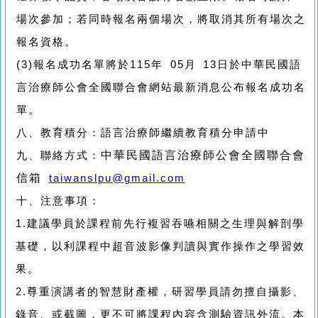
場次參加；若同時報名兩個場次，將取消其所有場次之
報名資格。
(3)
報名成功名單將於
115
年
05
月
13
日於中華民國語
言治療師公會全國聯合會網站最新消息公布報名成功名
單。
八、
教育積分：語言治療師繼續教育積分申請中
中華民國語言治療師公會全國聯合會
九、
聯絡方式：
信箱
taiwanslpu@gmail.com
十、
注意事項：
1.
建議學員於課程前先行複習吞嚥相關之生理與解剖學
基礎，以利課程中超音波影像判讀與實作操作之學習效
果。
2.
尊重演講者的智慧財產權，研習學員請勿擅自攝影、
錄音、或截圖，更不可將課程內容含測驗資訊外流。本