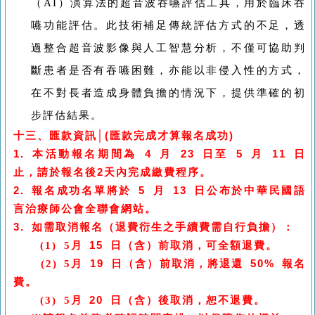
（
AI
）演算法的超音波吞嚥評估工具，用於臨床吞
嚥功能評估。此技術補足傳統評估方式的不足，透
過整合超音波影像與人工智慧分析，不僅可協助判
斷患者是否有吞嚥困難，亦能以非侵入性的方式，
在不對長者造成身體負擔的情況下，提供準確的初
步評估結果。
十三、
匯款資訊│(匯款完成才算報名成功)
1.
本活動報名期間為
4
月
23
日至
5
月
11
日
止，請於報名後
2
天內完成繳費程序。
2.
報名成功名單將於
5
月
13
日公布於中華民國語
言治療師公會全聯會網站。
3.
如需取消報名（退費衍生之手續費需自行負擔）：
(1) 5
月
15
日（含）前取消，可全額退費。
(2) 5
月
19
日（含）前取消，將退還
50%
報名
費。
(3) 5
月
20
日（含）後取消，恕不退費。