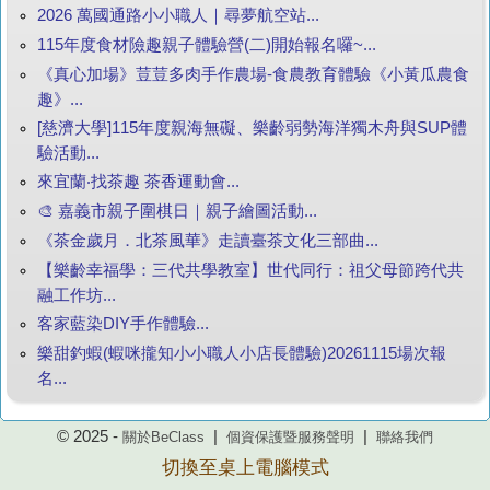
2026 萬國通路小小職人｜尋夢航空站...
115年度食材險趣親子體驗營(二)開始報名囉~...
《真心加場》荳荳多肉手作農場-食農教育體驗《小黃瓜農食
趣》...
[慈濟大學]115年度親海無礙、樂齡弱勢海洋獨木舟與SUP體
驗活動...
來宜蘭‧找茶趣 茶香運動會...
🎨 嘉義市親子圍棋日｜親子繪圖活動...
《茶金歲月．北茶風華》走讀臺茶文化三部曲...
【樂齡幸福學：三代共學教室】世代同行：祖父母節跨代共
融工作坊...
客家藍染DIY手作體驗...
樂甜釣蝦(蝦咪攏知小小職人小店長體驗)20261115場次報
名...
© 2025 -
|
|
關於BeClass
個資保護暨服務聲明
聯絡我們
切換至桌上電腦模式