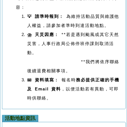
容：
💡
請準時報到：
為維持活動品質與維護他
人權益，請參加者準時到達活動地點。
⛈️
天災因應：
**若是遇到颱風或其它天然
災害，人事行政局公佈停班停課則取消活
動。
**我們將依序聯絡
後續退費相關事項。
📧
資料填寫：
報名時
務必提供正確的手機
及 Email 資料
，以便活動若有異動，可即
時供聯絡。
活動地點資訊