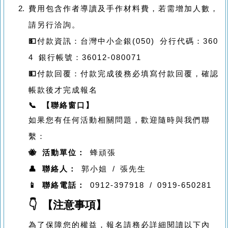
費用包含作者導讀及手作材料費，若需增加人數，
請另行洽詢。
💵
付款資訊：台灣中小企銀(050) 分行代碼：360
4 銀行帳號：36012-080071
💵
付款回覆：付款完成後務必填寫付款回覆，確認
帳款後才完成報名
📞 【聯絡窗口】
如果您有任何活動相關問題，歡迎隨時與我們聯
繫：
🐝 活動單位：
蜂頑張
👤 聯絡人：
郭小姐 / 張先生
📱 聯絡電話：
0912-397918 / 0919-650281
👇 【注意事項】
為了保障您的權益，報名請務必詳細閱讀以下內