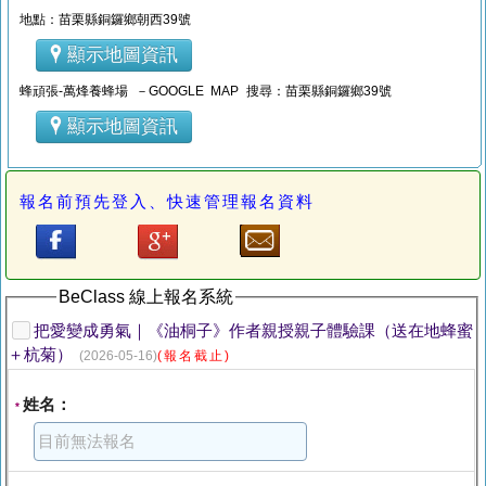
地點：苗栗縣銅鑼鄉朝西39號
顯示地圖資訊
蜂頑張-萬烽養蜂場 －GOOGLE MAP 搜尋：苗栗縣銅鑼鄉39號
顯示地圖資訊
報名前預先登入、快速管理報名資料
BeClass 線上報名系統
把愛變成勇氣｜《油桐子》作者親授親子體驗課（送在地蜂蜜
＋杭菊）
(2026-05-16)
(報名截止)
姓名：
*