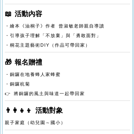
📖 活動內容
・繪本《油桐子》作者 曾淑敏老師親自導讀
・引導孩子理解「不放棄」與「勇敢面對」
・桐花主題藝術DIY（作品可帶回家）
🎁 報名贈禮
・銅鑼在地養蜂人家蜂蜜
・銅鑼杭菊
👉 將銅鑼的風土與味道一起帶回家
👨‍👩‍👧‍👦 活動對象
親子家庭（幼兒園～國小）