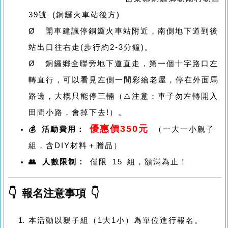
39號 (銅鑼火車站後方)
Ø 開車建議停銅鑼火車站附近，南側地下道到後
站出口往右走(步行約2-3分鐘)。
Ø 銅鑼鄉全聯旁地下道直走，第一個十字路口左
轉直行，可以看見左側一間彩繪老屋，停在外面馬
路邊，大概只能停三輛（⚠️注意：車子勿左轉開入
田間小路，會掉下去!）。
優惠價350元
💰 活動費用：
（一大一小親子
組，含DIY材料＋贈品）
👥 人數限制：
僅限 15 組，額滿為止！
👇 報名注意事項 👇
本活動以親子組（1大1小）為單位進行報名。