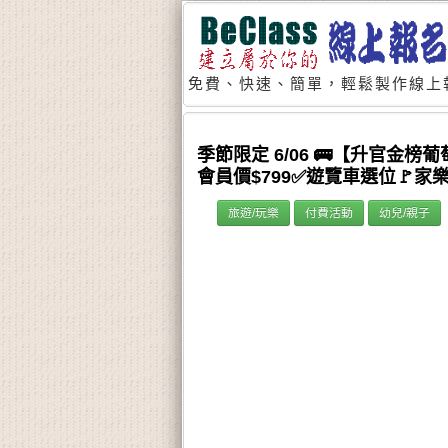
免費、快速、簡單，輕鬆製作線上
季節限定 6/06 🚌【升官金
會員價$799✅遊覽車選位🚩家
旅遊/玩樂
付費活動
幼兒/親子