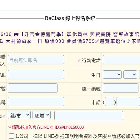
BeClass 線上報名系統
 6/06 🚌【升官金榜葡萄季】彰化員林 興賢書院 警察故事
瓜 大村葡萄季一日 原價990 會員價$799✅遊覽車選位🚩
要聯
行動電話
※
絡人
IL
生日
字號
統一編號
(
)
名稱
市話
地址
＊請務必加入官方LINE@ ID:@kh8150600
1.公司一律以 LINE@ 通知說明會資料及客服＊請務必加入官方L