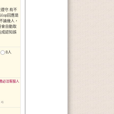
遵守.有不
以op回應是
不論幾人，
將會自動取
造成認知誤
8人
務必洽客服人
 4)