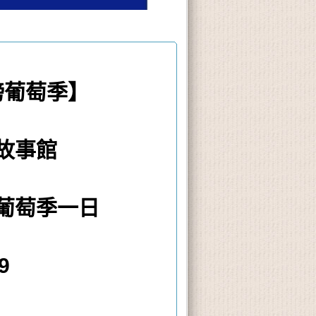
金榜葡萄季】
故事館
葡萄季一日
9