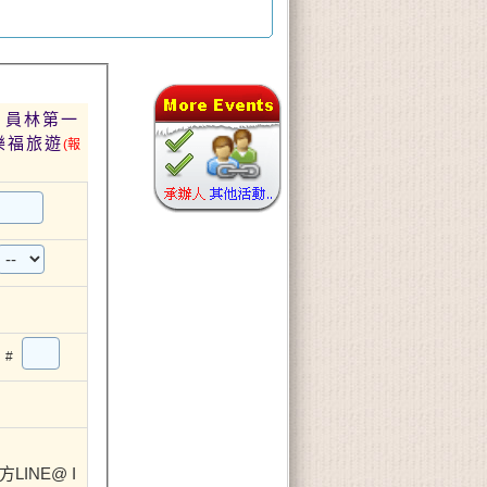
館 員林第一
家樂福旅遊
(報
#
INE@ I