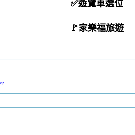
✅遊覽車選位
🚩家樂福旅遊
04/