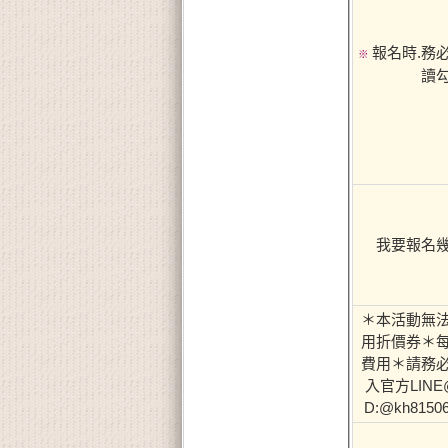
報名時.務
※
讀
我要報名
＊本活動無
用折價券＊
費用＊請務
入官方LINE@
D:@kh8150