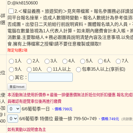
D:@kh8150600
2.＜權益義務。旅遊契約＞見夾帶檔案。報名參團務必詳讀並
必詳
同平台報名接單，造成人數隨時變動。報名人數統計為參考值須
勾選
否成團。出發日二天前給行前說明資料。團體報名填入的人員，
電腦在數量皆視為1人代表人計算。如未期內繳費會計未入帳。
消數量.主要聯絡人＊務必跟團員說明清楚內容及注意事項.以免
會.擁有上傳檔案之授權!請不要任意複製或擷取!!
限定勾選2項
1人
2人
3人
4人
5人
6人
7人
9人
10人
11人以上
包車35人以上(享折扣)
幾位
其它：
重設/reset
法使
本活動無法使用折價券＊最後一排優惠價無法折抵任何折扣優惠.報名完成
每人
員確認有遊覽車位後再進行繳費
必加
6/6葡萄季一日
、價格:799元
 I
6/6葡萄季 特價位 最後一排 799-50=749
、價格:749元
(尚餘數:
600
如有異動以說明會為主