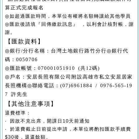
算正式完成報名
◎
如超過匯款時間，本單位有權將名額轉讓給其他學員
◎
匯款後請填『回傳繳款訊息』
，以利會計核對帳，謝
謝。
【匯款資料】
◎
銀行
/
分行名稱：台灣土地銀行路竹分行
◎
銀行代
碼：
0050706
◎
匯款帳號：
070001051910 (
共
12
碼
)
◎
戶名：安居長照有限公司附設高雄市私立安居居家
長照機構
◎
聯絡電話：
(07)6961884 / 0976-565-19
7
許先生
【其他注意事項】
退費標準：
‧
因故不克出席，開課日
10
天前通知
‧
於退費截止日前提出申請，本單位將酌扣匯款手續費
$30
後，退還餘額。