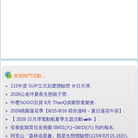
其他熱門活動...
115年度 SUP立式划槳體驗營 ＠日月潭.
2026公老坪夏夜生態親子營.
中壢SOGO百貨 8月 ThanQ俱樂部童樂會.
2026桃園蓮花季【8/15-8/16 荷你漫時－夏日蓮花午茶】.
【 2026 日月潭電動船夏季主題活動🛥️💫 】.
安泰藍鵲育兒友善園 08/01(六)~08/15(六) 預約報名.
阿里山「森林追星趣」觀星生態體驗營(115年8月15.16日).