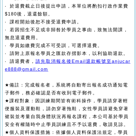
‧
於退費截止日後提出申請，本單位將酌扣行政作業費
$180
後，退還餘額。
‧
課程開始後恕不接受退費申請。
‧
若因招生不足或非歸咎於學員之事由，致無法開課，
無息退還費用。
‧
學員如繳費完成不可受訓，可選擇退費。
‧
請附上原報名學員之匯款存摺影本，以利協助退款。
‧
請退費者，
請先取消報名後
Email
退款帳號至
anjucar
e888@gmail.com
★
備註：完成報名者，系統將自動寄出報名成功通知電
子郵件，務必確認是否有收到電子郵件。
★
課程對象：因訓練期間皆有術科操作，學員請穿著輕
便服裝及運動鞋，請勿穿著拖鞋，女性學員請避免穿著
裙裝並考量自我身體狀況再報名課程，本公司基於學員
安全有權隨時中止學員訓練且不予以退費，敬請見諒。
★
個人資料保護措施：依據個人資料保護法規定，學員