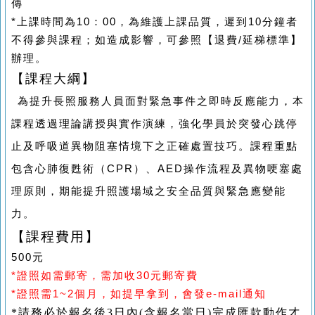
傳
*
上課時間為
10
：
00
，為維護上課品質，遲到
10
分鐘者
不得參與課程；如造成影響，可參照【退費
/
延梯標準】
辦理。
【
課程大綱】
為提升長照服務人員面對緊急事件之即時反應能力，本
課程透過理論講授與實作演練，強化學員於突發心跳停
止及呼吸道異物阻塞情境下之正確處置技巧。課程重點
包含心肺復甦術（CPR）、AED操作流程及異物哽塞處
理原則，期能提升照護場域之安全品質與緊急應變能
力。
【課程費用】
500元
*
證照如需郵寄，需加收
30
元郵寄費
*
證照需
1~2
個月，如提早拿到，會發
e-mail
通知
*
請務必於報名後
3
日內
(
含報名當日
)
完成匯款動作才