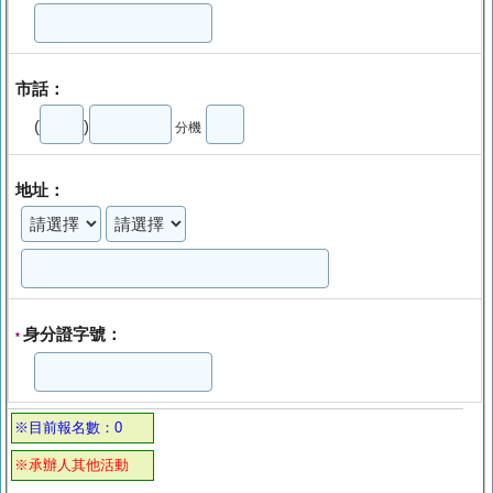
市話：
(
)
分機
地址：
身分證字號：
*
※目前報名數：0
※承辦人其他活動