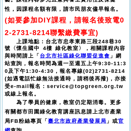
性，因課程名額有限，請市民朋友儘早報名。
(如要參加DIY課程，請報名後致電0
2-2731-8214聯繫繳費事宜)
　　上課地點：台北市忠孝東路三段248巷30
號〈懷生國中 4樓 綠化教室〉，
相關課程內容
與時間請上「
台北市社區綠化聯盟促進會
」網
站查詢，報名時間為週一至週五上午9:30-11:3
0及下午1:30-4:30，報名專線(02)2731-8214 
(如遇電話忙線無法接通時，請稍後再撥)，亦接
受e-mail報名：service@topgreen.org.tw 
或線上報名。 
為了學員的健康，教室仍定期消毒。更多
有關都市田園綠化教育講座訊息請上北市產業
局FB粉絲專頁「
臺北市政府產業發展局
」或
官
網
查詢。