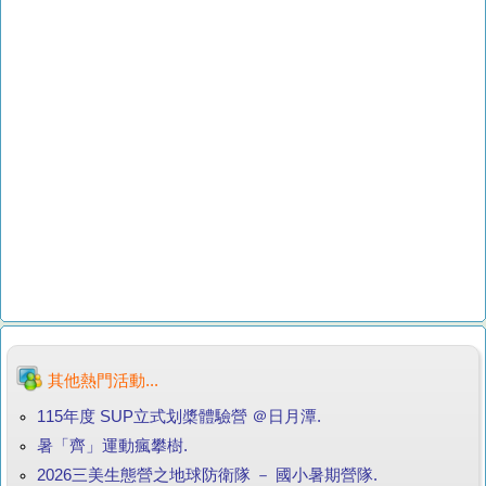
其他熱門活動...
115年度 SUP立式划槳體驗營 ＠日月潭.
暑「齊」運動瘋攀樹.
2026三美生態營之地球防衛隊 － 國小暑期營隊.