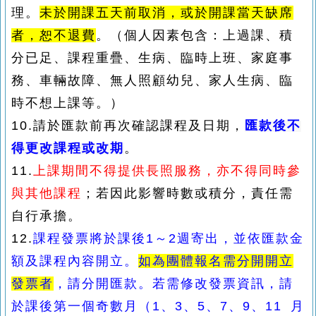
理。
未於開課五天前取消，或於開課當天缺席
者，恕不退費
。
（個人因素包含：上過課、積
分已足、課程重疊、生病、臨時上班、家庭事
務、車輛故障、無人照顧幼兒、家人生病、臨
時不想上課等。）
10.請於匯款前再次確認課程及日期，
匯款後不
得更改課程或改期
。
11.
上課期間不得提供長照服務，亦不得同時參
與其他課程
；若因此影響時數或積分，責任需
自行承擔。
12.
課程發票將於課後1～2週寄出，並依匯款金
額及課程內容開立。
如為團體報名需分開開立
發票者
，請分開匯款。若需修改發票資訊，
請
於課後第一個奇數月（1、3、5、7、9、11 月