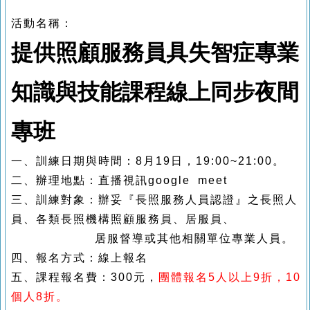
活動名稱：
提供照顧服務員具失智症專業
知識與技能課程線上同步夜間
專班
一、訓練日期與時間：8
月19
日，19:00~21:00
。
二、辦理地點：直播
視訊
google meet
三、訓練對象：辦妥
『
長照服務人員認證
』
之長照人
員、各類長照機構照顧服務員、居服員、
居服督導或其他相關單位專業人員。
四
、報名方式：線上報名
五、課程報名費：3
00
元，
團體報名
5
人以上
9
折，
10
個人
8
折
。