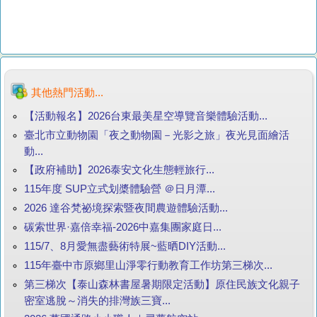
其他熱門活動...
【活動報名】2026台東最美星空導覽音樂體驗活動...
臺北市立動物園「夜之動物園－光影之旅」夜光見面繪活
動...
【政府補助】2026泰安文化生態輕旅行...
115年度 SUP立式划槳體驗營 ＠日月潭...
2026 達谷梵祕境探索暨夜間農遊體驗活動...
碳索世界·嘉倍幸福-2026中嘉集團家庭日...
115/7、8月愛無盡藝術特展~藍晒DIY活動...
115年臺中市原鄉里山淨零行動教育工作坊第三梯次...
第三梯次【泰山森林書屋暑期限定活動】原住民族文化親子
密室逃脫～消失的排灣族三寶...