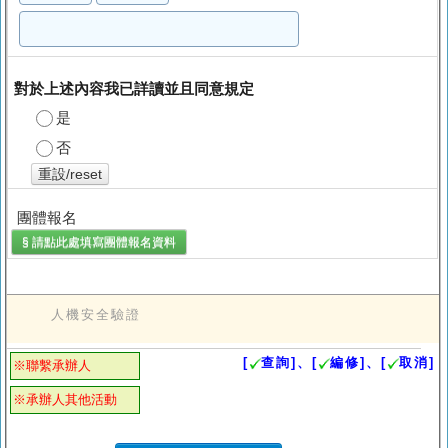
對於上述內容我已詳讀並且同意規定
是
否
重設/reset
團體報名
§ 請點此處填寫
團體報名
資料
人機安全驗證
[
查詢]、[
編修]、[
取消]
※聯繫承辦人
※承辦人其他活動