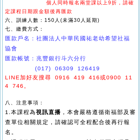
個人同時報名兩堂課以上
9
折，請確
定課程日期跟金額後再匯款
六
、訓練人數：15
0
人
(
未滿
30
人延期
)
七、繳費方式：
匯款戶名：社團法人中華民國祐老幼希望社福
協會
匯款帳號：兆豐銀行斗六分行
(017) 06309 126419
LINE
加好友搜尋
0916 419 416
或
0900 11
4 746
。
八、注意事項：
1.本課程為
視訊直播
，本會嚴格遵循衛福部及審
查單位相關規定，請確認可全程配合後再行報
名。