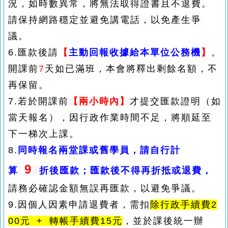
況，如時數異常，將無法取得證書且不退費。
請保持網路穩定並避免講電話，以免產生爭
議。
6.匯款後請
【
主動回報收據給本單位公務機
】
。
開課前
7
天如已滿班，本會將釋出剩餘名額，不
再保留。
7.若於開課前
【
兩小時內
】
才提交匯款證明（如
當天報名），因行政作業時間不足，將順延至
下一梯次上課。
8.
同時報名兩堂課或舊學員，請自行計
9
算
折後匯款
；匯款後不得再折抵或退費，
請務必確認金額無誤再匯款，以避免爭議。
9.因個人因素申請退費者，需扣
除行政手續費2
00元 + 轉帳手續費15元
，並於課後統一辦