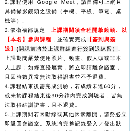
2.
課程使用 Google Meet，請自備可上網且
具備攝影鏡頭之設備（手機、平板、筆電、桌
機等）。
3.
依衛福部規定：
上課期間須全程開啟鏡頭、以
【本名】
參與課程
，並確實完成
【
簽到與簽
退
】
(
開課前將於上課群組進行簽到退練習）
。
上課期間嚴禁使用照片、動畫、假人頭或非本
人上課；如經查證屬實，將立即請離會議室，
且因時數異常無法取得證書並不予退費。
4.課程結束後需完成測驗，若成績未達60分，
或未於課程結束後30分鐘內完成測驗者，皆無
法取得結訓證書，且不退費。
5.
上課期間若因斷線或其他因素離開，請務必立
即返回會議室。系統將完整記錄登入／登出狀