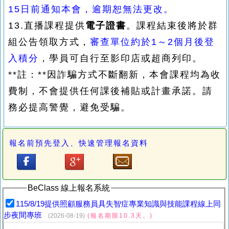
15日前通知本會，逾期恕無法更改
。
13.直播課程提供
電子證書
。課程結束後將於群
組公告領取方式，
審查單位約於1～2個月後登
入積分
，學員可自行至影印店或超商列印。
**註：**因詐騙方式不斷翻新，本會課程均為收
費制，不會提供任何課後補貼或計畫承諾。請
務必提高警覺，避免受騙。
報名前預先登入、快速管理報名資料
BeClass 線上報名系統
115/8/19提供照顧服務員具失智症專業知識與技能課程線上同
步夜間專班
(2026-08-19)
(報名期限10.3天。)