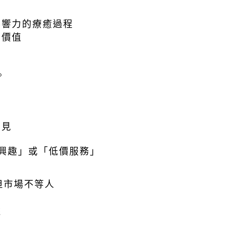
影響力的療癒過程
的價值
。
看見
「興趣」或「低價服務」
但市場不等人
統