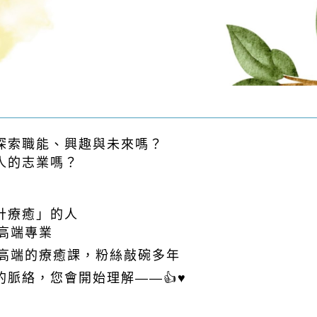
，探索職能、興趣與未來嗎？
人的志業嗎？
計療癒」的人
高端專業
，高端的療癒課，粉絲敲碗多年
的脈絡，您會開始理解——👍♥️