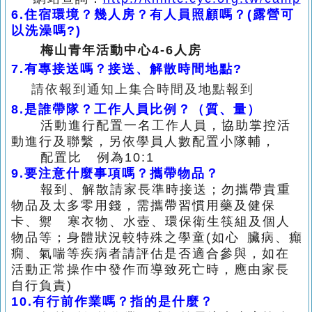
6.
住宿環境？幾人房？有人員照顧嗎？(露營可
以洗澡嗎?)
梅山青年活動中心4-6人房
7.
有專接送嗎？接送、解散時間地點?
請依報到通知上集合時間及地點報到
8.
是誰帶隊？工作人員比例？（質、量）
活動進行配置一名工作人員，協助掌控活
動進行及聯繫，
另依學員人數配置小隊輔，
配置比 例為10:1
9.
要注意什麼事項嗎？攜帶物品？
報到、解散請家長準時接送；勿攜帶貴重
物品及太多零用錢，需攜帶習慣用藥及健保
卡、
禦 寒衣物、
水壺、環保衛生筷組及個人
物品等；身體狀況較特殊之學童(如心
臟病、癲
癇、氣喘等疾病者請評估
是否適合參與，如在
活動正常操作中發作而導致死亡時，
應由家長
自行負
責)
10.
有行前作業嗎？指的是什麼？