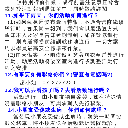
無特別行前作業，成行前需注意事宜皆會
載列於活動報到通知單中，屆時敬請詳閱
11.
如果下雨天，你們活動如何進行？
(1)
如果氣象局發布豪雨特報，不適合營隊繼續
舉行時，如果尚未報到，我們會以最迅
速方式
通知本人及
家長告知延期報到，如在營隊進行
中，則會選擇提前結訓或移地
進行；一切方案
均以學員最高安全標準
來作業。
(2)
雨天備案：小雨依然可穿著雨衣至戶外進行
活動。動態活動將改至室內進行或調整
活動行
程之安排。
12.
有事要如何聯絡你們？(營區有電話嗎?)
趙小姐 07-2727229
13.
我可以去看孩子嗎？去看活動進行嗎？
活動進行，由小朋友獨自參與，如有特殊情
況需聯絡小朋友，可與承辦人先行聯繫。
14.
小朋友受傷或生病，你們如何處理？
當發現小朋友受傷或生病時，將第一時間協
派公務車，將小朋友送至活動就近醫院就診，