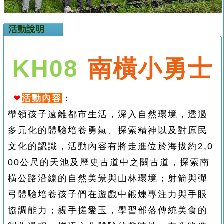
活動說明
KH08
南橫小勇士
❤
活動內容
：
帶領孩子遠離都市生活，深入自然環境，透過
多元化的體驗培養勇氣、探索精神以及對原民
文化的認識，活動內容有將走進位於海拔約2,0
00公尺的天池及歷史古道中之關古道，探索南
橫公路沿線的自然美景與山林環境；射箭與彈
弓體驗培養孩子們在遊戲中鍛煉專注力與手眼
協調能力；親手搓愛玉，學習部落傳統美食的