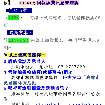
)
回報繳費訊息並確認
款
3.LINE@
早鳥方案：
限
115/
前線上繳費報名，每項營隊優惠
88
5/30
折
晚鳥方案：
限
115/6/30
前線上繳費報名，每項營隊優惠
9
6
折
※
以上優惠僅能擇一
3.
聯絡電話及承辦人
活動承辦人：趙小姐 07-2727229
4.
營隊臉書粉絲頁(或部落格)網址
高雄市救國團粉絲專頁：
臉書搜尋
「
高雄市
救國團休閒活動
」
5
.
那裡可拿到簡章及活動資訊？
紙本簡章：可至高雄市救國團各學習中心索
取。
網站查詢：
http://khmtc.cyc.org.tw/camp