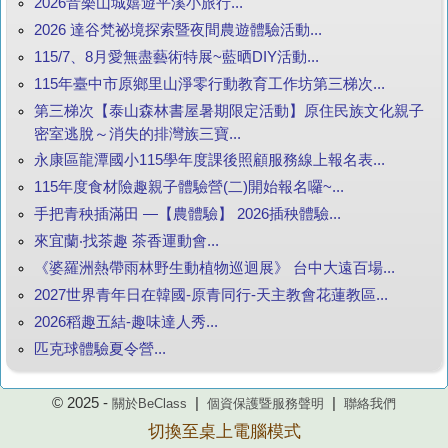
2026音樂山城嬉遊平溪小旅行...
2026 達谷梵祕境探索暨夜間農遊體驗活動...
115/7、8月愛無盡藝術特展~藍晒DIY活動...
115年臺中市原鄉里山淨零行動教育工作坊第三梯次...
第三梯次【泰山森林書屋暑期限定活動】原住民族文化親子
密室逃脫～消失的排灣族三寶...
永康區龍潭國小115學年度課後照顧服務線上報名表...
115年度食材險趣親子體驗營(二)開始報名囉~...
手把青秧插滿田 —【農體驗】 2026插秧體驗...
來宜蘭‧找茶趣 茶香運動會...
《婆羅洲熱帶雨林野生動植物巡迴展》 台中大遠百場...
2027世界青年日在韓國-原青同行-天主教會花蓮教區...
2026稻趣五結-趣味達人秀...
匹克球體驗夏令營...
© 2025 -
|
|
關於BeClass
個資保護暨服務聲明
聯絡我們
切換至桌上電腦模式