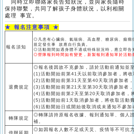
同時立即聯絡家長告知狀況，並與家長隨時
保持聯繫，共同了解孩子身體狀況，以利相關
處理 事宜。
★
報名注意事項 ★
◎凡患有心臟病、氣喘病、高血壓、糖尿病、癲癇
規定發生事 故應自行負責。
報名須知
◎活動期間如遇身體不適或特殊狀況時，應立即告
◎營隊報到時間如有變更，新製報到通知單於活動
◎報名後因故不克參加，請於活動前通知並
(1)活動開始前第41天以前取消參加者，將
(2)活動開始前第31天至第40天取消參加者
退費規定
(3)活動開始前第21天至第30天取消參加者
(4)活動開始前第2天至第20天取消參加者
(5)活動開始前1天取消參加者，將收取活動
(6)活動開始日或開始後取消或未通知不參
◎轉隊請持原報名收據、報到通知單、個人
轉隊規定
補。
◎如因報名人數不足或天災、疫情等不可抗
停辦延期