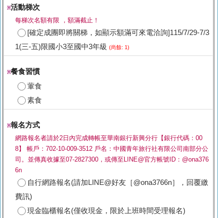
活動梯次
※
每梯次名額有限 ，額滿截止！
[確定成團即將關梯，如顯示額滿可來電洽詢]115/7/29-7/3
1(三-五)限國小3至國中3年級
(尚餘: 1)
餐食習慣
※
葷食
素食
報名方式
※
網路報名者請於2日內完成轉帳至華南銀行新興分行【銀行代碼：00
8】 帳戶：702-10-009-3512 戶名：中國青年旅行社有限公司南部分公
司。並傳真收據至07-2827300，或傳至LINE@官方帳號ID：@ona376
6n
自行網路報名(請加LINE@好友［@ona3766n］，回覆繳
費訊)
現金臨櫃報名(僅收現金，限於上班時間受理報名)