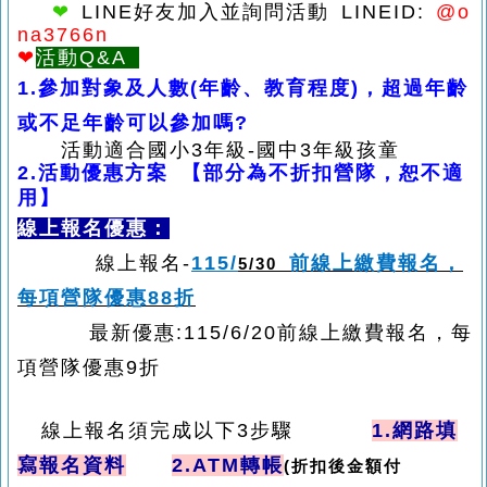
❤
LINE
好友加入並詢問活動 LINEID:
@o
na3766n
❤
活動Q&A
1.參加對象及人數(年齡、教育程度)，超過年齡
或不足年齡可以參加嗎?
活動適合國小3年
級-國中3年級孩童
2.
活動優惠方案
【部分為不折扣營隊，恕不適
用】
線上報名優惠：
線上報名
-
115/
前線上繳費報名，
5/30
每項營隊優惠
88
折
最新優惠:115/6/20前線上繳費報名，每
項營隊優惠9折
線上報名須完成以下
3
步驟
1.
網路填
寫報名資料
2.ATM
轉帳
(
折扣後金額付