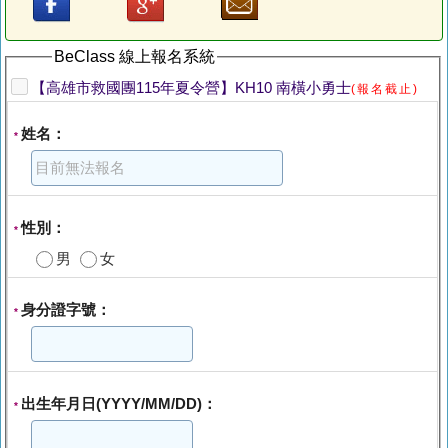
BeClass 線上報名系統
【高雄市救國團115年夏令營】KH10 南橫小勇士
(報名截止)
姓名：
*
性別：
*
男
女
身分證字號：
*
出生年月日(YYYY/MM/DD)：
*