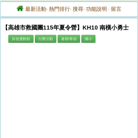
最新活動
熱門排行
搜尋
功能說明
留言
·
·
·
·
【高雄市救國團115年夏令營】KH10 南橫小勇士
其他運動類
付費活動
暑期/寒假
國小