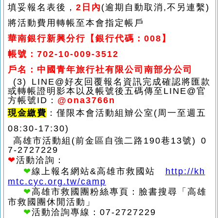
填妥報名表後，
2日內
(逾期自動取消,不另連繫)
將活動費用轉帳至本會指定帳戶
華南銀行新興分行【銀行代碼：008】
帳號：702-10-009-3512
戶名：中國青年旅行社有限公司南部分公司
(3) LINE@
好友回覆報名資訊完成確認將匯款
或轉帳證明影本以及帳號後五碼傳至LINE@官
方帳號ID：
@ona3766n
現金繳費
：僅限本會活動組辧公室(周一至週五
08:30-17:30)
高雄市活動組(前金區自強二路190巷13號) 0
7-2727229
❤
活動洽詢：
❤
線上報名網站&高雄市救國站
http://kh
mtc.cyc.org.tw/camp
❤
高雄市救國團粉絲專頁：臉書搜尋「高雄
市救國團休閒活動」
❤
活動洽詢專線：07-2727229