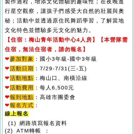
製作過程，增添文化體驗的趣味性；在夜晚進
行星空觀察，讓孩子們感受大自然的壯麗與奧
秘；活動中並透過原住民舞蹈學習，了解當地
文化特色並體驗多元文化的魅力。
【住宿：梅山青年活動中心4人房】【本營隊需
住宿，無法住宿者，請勿報名】
❤
參加對象
：國小3年級-國中3年級
❤
活動日期
：
7/29-7/31(三-五)
❤
活動地點
：梅山口、南橫沿線
❤
活動費用
：每人6,500元
❤
報到地點
：
高雄市團委會
❤
報名方式
：
線上報名
(1) 網路填寫報名資料
(2) ATM
轉帳 ：