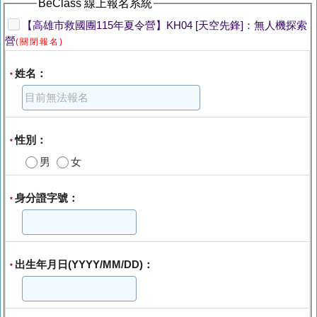
BeClass 線上報名系統
【高雄市救國團115年夏令營】KH04 [天空先鋒]：無人機探索
營
(關閉報名)
姓名：
*
性別：
*
男
女
身分證字號：
*
出生年月日(YYYY/MM/DD)：
*