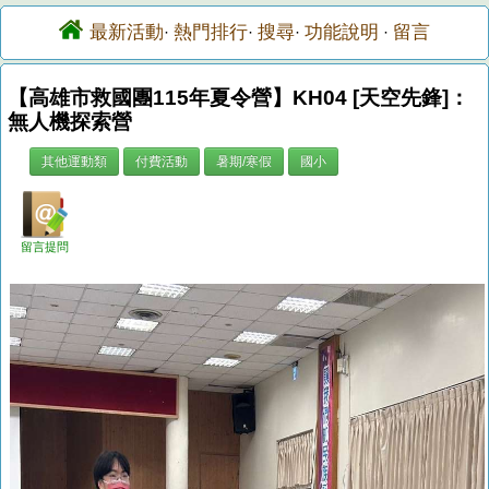
最新活動
熱門排行
搜尋
功能說明
留言
·
·
·
·
【高雄市救國團115年夏令營】KH04 [天空先鋒]：
無人機探索營
其他運動類
付費活動
暑期/寒假
國小
留言提問