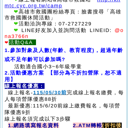
mtc.cyc.org.tw/camp
❤
高雄市救國團粉絲專頁：臉書搜尋「高雄
市救國團休閒活動」
❤
活動洽詢專線：07-2727229
❤
LINE
好友加入並詢問活動 LINEID:
@o
na3766n
活動Q&A
❤
1.參加對象及人數(年齡、教育程度)，超過年齡
或不足年齡可以參加嗎?
活動適合國小3
~6
年級學童
2.
活動優惠方案
【部分為不折扣營隊，恕不適
用】
線上報名優惠：
線上報名-
115/05/30
前
完成線上報名繳費，每
人每項營隊優惠88折
最新優惠:115/6/20前線上繳費報名，每項營
隊優惠9折
線上報名須完成以下3步驟
1.
網路填寫報名資料
2.
ATM
轉帳
(
折扣後