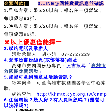
金額付款)
3.
LINE@
回報繳費訊息並確認
1.早鳥方案：限5/20以前，報名任一項營隊，
每項優惠93折。
2.晚鳥方案：限6/20以前，報名任一項營隊，
每項優惠96折。
※
以上優惠僅能擇一
3.
聯絡電話及承辦人
活動承辦人：胡小姐 07-2727229
4.
營隊臉書粉絲頁(或部落格)網址
高雄市救國團粉絲專頁：
臉書搜尋
「
高雄市
救國團休閒活動
」
5
.
那裡可拿到簡章及活動資訊？
紙本簡章：可至高雄市救國團各學習中心索
取。
網站查詢：
http://khmtc.cyc.org.tw/camp
6.
住宿環境？幾人房？有人員照顧嗎？(露營可
以洗澡嗎?)