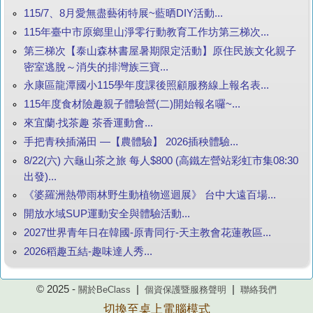
115/7、8月愛無盡藝術特展~藍晒DIY活動...
115年臺中市原鄉里山淨零行動教育工作坊第三梯次...
第三梯次【泰山森林書屋暑期限定活動】原住民族文化親子
密室逃脫～消失的排灣族三寶...
永康區龍潭國小115學年度課後照顧服務線上報名表...
115年度食材險趣親子體驗營(二)開始報名囉~...
來宜蘭‧找茶趣 茶香運動會...
手把青秧插滿田 —【農體驗】 2026插秧體驗...
8/22(六) 六龜山茶之旅 每人$800 (高鐵左營站彩虹市集08:30
出發)...
《婆羅洲熱帶雨林野生動植物巡迴展》 台中大遠百場...
開放水域SUP運動安全與體驗活動...
2027世界青年日在韓國-原青同行-天主教會花蓮教區...
2026稻趣五結-趣味達人秀...
© 2025 -
|
|
關於BeClass
個資保護暨服務聲明
聯絡我們
切換至桌上電腦模式