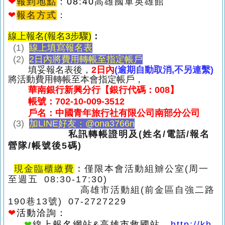
❤
報到地點
：
08:40
高雄國軍英雄館
❤
報名方式
：
線上報名(報名3步驟)
：
(1)
線上填寫報名表
(2)
2日內將費用轉帳至指定帳戶
填妥報名表後，
2日內
(逾期自動取消,不另連繫)
將活動費用轉帳至本會指定帳戶，
華南銀行新興分行【銀行代碼：008】
帳號：702-10-009-3512
戶名：中國青年旅行社有限公司南部分公司
(3)
加LINE好友：@ona3766n
私訊轉帳證明及(姓名/電話/報名
營隊/帳號後5碼)
現金臨櫃繳費
：
僅限本會活動組辧公室(周一
至週五 08:30-17:30)
高雄市活動組(前金區自強二路
190巷13號) 07-2727229
❤
活動洽詢：
❤
線上報名網站&高雄市救國站
http://kh