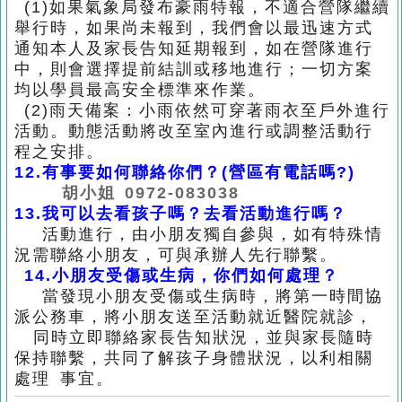
(1)
如果氣象局發布豪雨特報，不適合營隊繼續
舉行時，如果尚未報到，我們會以最迅
速方式
通知本人及
家長告知延期報到，如在營隊進行
中，則會選擇提前結訓或移地
進行；一切方案
均以學員最高安全標準
來作業。
(2)
雨天備案：小雨依然可穿著雨衣至戶外進行
活動。動態活動將改至室內進行或調整
活動行
程之安排。
12.
有事要如何聯絡你們？(營區有電話嗎?)
胡小姐 0972-083038
13.
我可以去看孩子嗎？去看活動進行嗎？
活動進行，由小朋友獨自參與，如有特殊情
況需聯絡小朋友，可與承辦人先行聯繫。
14.
小朋友受傷或生病，你們如何處理？
當發現小朋友受傷或生病時，將第一時間協
派公務車，將小朋友送至活動就近醫院就診，
同時立即聯絡家長告知狀況，並與家長隨時
保持聯繫，共同了解孩子身體狀況，以利相關
處理 事宜。