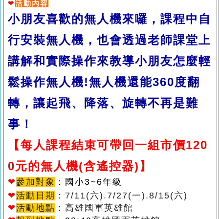
❤
活動內容
小朋友喜歡的無人機來囉，課程中自
行安裝無人機，也會透過老師課堂上
講解和實際操作來教導小朋友怎麼輕
鬆操作無人機!無人機還能360度翻
轉，讓起飛、降落、旋轉不再是難
事！
【每人課程結束可帶回一組市價120
0元的無人機(含遙控器)】
❤
參加對象
：
國小3
~6
年級
❤
活動日期
：7/11(六).7/27(一)
.8/15(六)
❤
活動地點
：高雄國軍英雄館