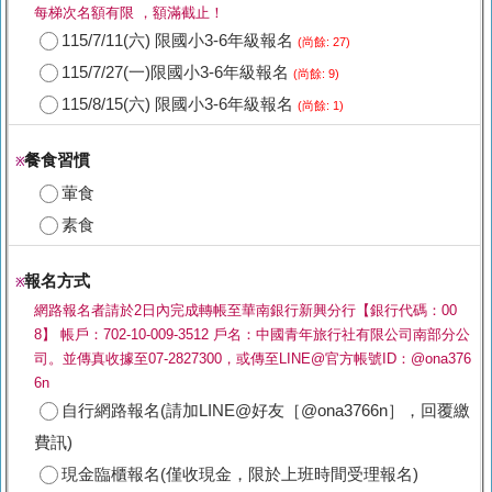
每梯次名額有限 ，額滿截止！
115/7/11(六) 限國小3-6年級報名
(尚餘: 27)
115/7/27(一)限國小3-6年級報名
(尚餘: 9)
115/8/15(六) 限國小3-6年級報名
(尚餘: 1)
餐食習慣
※
葷食
素食
報名方式
※
網路報名者請於2日內完成轉帳至華南銀行新興分行【銀行代碼：00
8】 帳戶：702-10-009-3512 戶名：中國青年旅行社有限公司南部分公
司。並傳真收據至07-2827300，或傳至LINE@官方帳號ID：@ona376
6n
自行網路報名(請加LINE@好友［@ona3766n］，回覆繳
費訊)
現金臨櫃報名(僅收現金，限於上班時間受理報名)