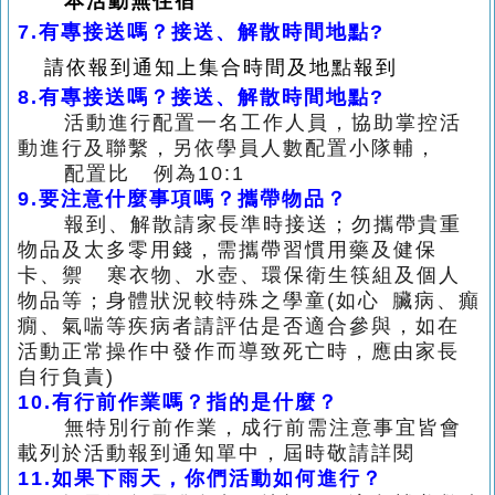
本活動無住宿
7.
有專接送嗎？接送、解散時間地點?
請依報到通知上集合時間及地點報到
8.有專接送嗎？接送、解散時間地點?
活動進行配置一名工作人員，協助掌控活
動進行及聯繫，
另依學員人數配置小隊輔，
配置比 例為10:1
9.
要注意什麼事項嗎？攜帶物品？
報到、解散請家長準時接送；勿攜帶貴重
物品及太多零用錢，需攜帶習慣用藥及健保
卡、
禦 寒衣物、
水壺、環保衛生筷組及個人
物品等；身體狀況較特殊之學童(如心
臟病、癲
癇、氣喘等疾病者請評估
是否適合參與，如在
活動正常操作中發作而導致死亡時，
應由家長
自行負
責)
10.
有行前作業嗎？指的是什麼？
無特別行前作業，成行前需注意事宜皆會
載列於活動報到通知單中，屆時敬請詳閱
11.
如果下雨天，你們活動如何進行？