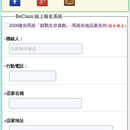
BeClass 線上報名系統
2026微光馬祖「鐳戰生存遊戲」-馬祖在地店家合作
(報名截止)
聯絡人：
*
行動電話：
*
店家名稱
※
店家地址
※