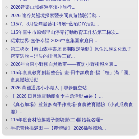
2026音樂山城嬉遊平溪小旅行...
2026 達谷梵祕境探索暨夜間農遊體驗活動...
115/7、8月愛無盡藝術特展~藍晒DIY活動...
115年臺中市原鄉里山淨零行動教育工作坊第三梯次...
碳索世界·嘉倍幸福-2026中嘉集團家庭日...
第三梯次【泰山森林書屋暑期限定活動】原住民族文化親子
密室逃脫～消失的排灣族三寶...
2026年台東小野柳自然教室——夜訪小野柳報名表...
115年食農教育創新整合計畫-田中鎮農會-福「桂」滿「圓」
食農體驗活動...
2026 萬國通路小小職人｜尋夢航空站...
【 2026 日月潭電動船夏季主題活動🛥️💫 】...
《真心加場》荳荳多肉手作農場-食農教育體驗《小黃瓜農食
趣》...
115年度食材險趣親子體驗營(二)開始報名囉~...
手把青秧插滿田 —【農體驗】 2026插秧體驗...