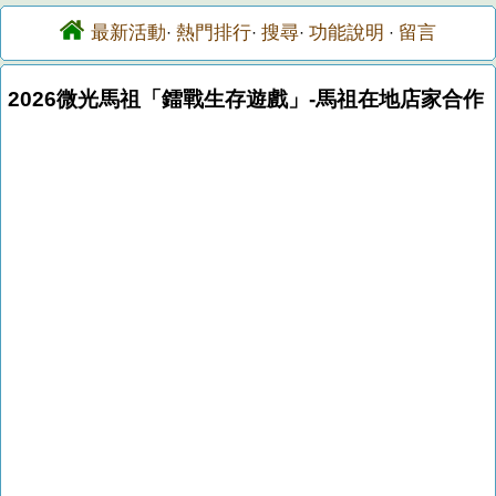
最新活動
熱門排行
搜尋
功能說明
留言
·
·
·
·
2026微光馬祖「鐳戰生存遊戲」-馬祖在地店家合作