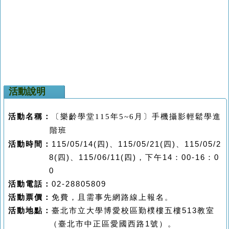
活動說明
活動名稱：
〔樂齡學堂115年5~6月〕手機攝影輕鬆學進
階班
活動時間：
11
5/05/14(四)、115/05/21(四)、115/05/2
8(四)、
11
5/06/11(四)
，下午
14
：
00-16
：
0
0
活動
電話：
02-28805809
活動
票價：
免費
，且需事先網路線上報名
。
活動地點：
臺北市立大學博愛校區
勤樸樓五樓
513
教室
（臺北市中正區愛國西路
1
號）
。