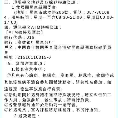
三、現場報名地點及各據點聯絡資訊：
1.
救國團屏東縣團委會
(
地址：屏東市成功路
206
號，電話：
087-36108
4
，服務時間：星期一至六
08:30-21:00
；星期日
09:00-
17:00)
四、通訊報名
ATM
轉帳資訊：
【
ATM
轉帳及匯款】
銀行代碼：
016
銀行：高雄銀行屏東分行
戶名：中國青年救國團直屬台灣省屏東縣團務指導委員
會
帳號：
21510110315-0
五、參加注意事項：
1.
報名注意事項：
◎
凡患有心臟病、氣喘病、高血壓、糖尿病、癲癇症或
其他慢性病不適合參加團體活動者，請勿報名參加，如
違規定 發生事故應自行負責。
◎活動期間如遇身體不適或特殊狀況時，應立即告知工
作人員，勉強參加，發生事故，請自行負責。
◎各營隊報到通知於活動前一週寄發。
◎如遇颱風，室內課程將順延補課，不另行通知。
2.
退費規定：