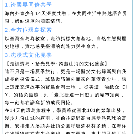
1.
跨國界同儕共學
海內外青少年14天深度共融，在共同生活中跨越語言界
限，締結深厚的國際情誼。
2.
全方位環島探索
以臺灣全島為教室，走訪指標文創基地、自然生態與歷
史地標，實地感受臺灣的創造力與生命力。
3.
沈浸式文化見學
【走讀寶島・拾光見學~跨越山海的文化盛宴】
這不只是一場夏季旅行，更是一場關於文化歸屬與自我
成長的探索儀式。誠摯邀請海外而來的華裔青少年，踏
上這座充滿故事的寶島台灣土地 。從美濃「油紙傘 DI
Y」的指尖靈感，到「臺北捷運一日遊」的城市定向，
每一刻都在譜寫新的成長回憶。
在14天的環島旅程中，學員將從臺北101的繁華出發，
漫步九份山城的霧雨，並前往鹿野高台感受熱氣球的震
撼。安排走入溪頭與社頂公園呼吸森林芬多精，在海洋
生物博物館探索生命奧秘，並在羅東、東大門及墾丁等