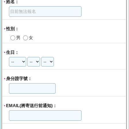
姓名：
*
性別：
*
男
女
生日：
*
身分證字號：
*
EMAIL(將寄送行前通知)：
*