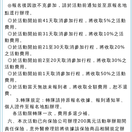
◎
報名後因故不克參加，請於活動前通知並至原報名地
點逕行辦理。
◎於活動開始前4
1
天取消參加行程，將收取
5%
之活動
費用。
◎於活動開始前
31
天取消參加行程，將收取
10%
之活
動費用。
◎於活動開始前
21
至
30
天取消參加行程，將收取
20%
之活動費用。
◎於活動開始前
2
至
20
天取消參加行程，將收取
30%
之
活動費用。
◎於活動開始前
1
天取消參加行程，將收取
50%
之活動
費用。
◎於活動當天無故未報到者，將收取全額費用，恕不退
費。
3.
轉隊規定：轉隊請持原報名收據、報到通知單、
個人證件至報名地點辦理。
各活動限轉隊一次，費用多退少補。
六、
本次活動已向保險公司辦理200萬元活動舉辦期間
責任保險，意外醫療理賠將依據該保險商品相關規定辦