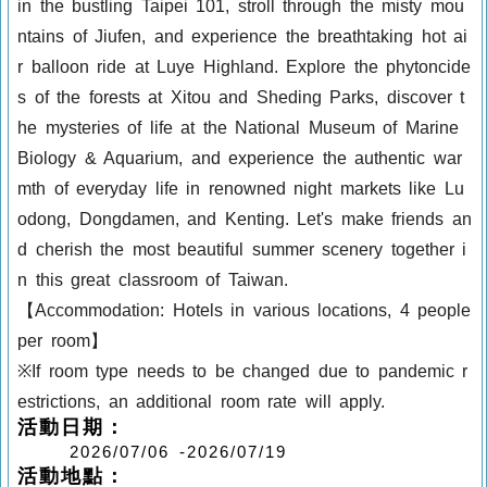
in the bustling Taipei 101, stroll through the misty mou
ntains of Jiufen, and experience the breathtaking hot ai
r balloon ride at Luye Highland. Explore the phytoncide
s of the forests at Xitou and Sheding Parks, discover t
he mysteries of life at the National Museum of Marine
Biology & Aquarium, and experience the authentic war
mth of everyday life in renowned night markets like Lu
odong, Dongdamen, and Kenting. Let's make friends an
d cherish the most beautiful summer scenery together i
n this great classroom of Taiwan.
【Accommodation: Hotels in various locations, 4 people
per room】
※If room type needs to be changed due to pandemic r
estrictions, an additional room rate will apply.
活動日期：
2026/07/06 -2026/07/19
活動地點：