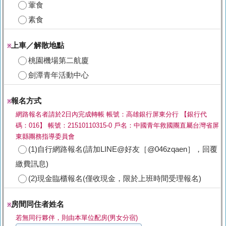
葷食
素食
上車／解散地點
※
桃園機場第二航廈
劍潭青年活動中心
報名方式
※
網路報名者請於2日內完成轉帳 帳號：高雄銀行屏東分行 【銀行代
碼：016】 帳號：21510110315-0 戶名：中國青年救國團直屬台灣省屏
東縣團務指導委員會
(1)自行網路報名(請加LINE@好友［@046zqaen］，回覆
繳費訊息)
(2)現金臨櫃報名(僅收現金，限於上班時間受理報名)
房間同住者姓名
※
若無同行夥伴，則由本單位配房(男女分宿)