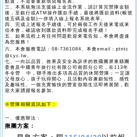
點選，不需要重新填寫報名表。
三、本系統無法支援線上金流作業，請計算完營隊金額
後，至銀行或
ATM
操作匯款手續，最後將匯款資料
(
帳號
後五碼及金額
)
一併填入線上報名系統表單。
四、完成上述報名手續後，可於兩個工作天後來電或來
信本會，確認收到匯款資料即完成報名手續！
五、如果流程上有任何問題歡迎來電告知，本會將盡速
為您服務！
六
、本會服務電話：
08-7361084
、本會
email：ptntc
@cyc.tw
。
七、一向以品質、效果及安全為訴求的救國團屏東縣團
委會及中國青年旅行社有限公司南部分公司，在
113
年
冬令營 中，聯手推出多項高品質的休閒營隊；一定讓
父母放心，孩子玩得開心，且活動內容兼顧知性、感性
及趣味性。一個充實愉快的豐富假期生活即將展開，歡
迎大家踴躍報名參加。
※營隊相關資訊如下：
一、優惠辦法：
揪團方案
：