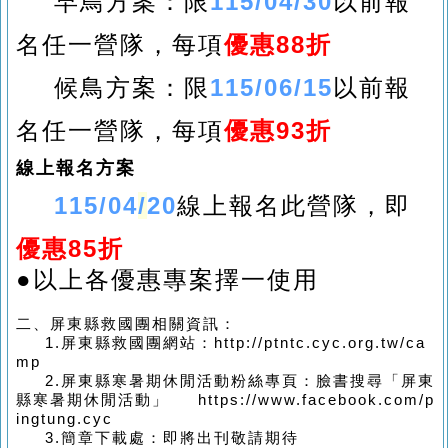
早鳥方案：限
115/04/30
以前報
名任一營隊，每項
優惠88折
候鳥
方案
：限
115/06/15
以前報
名任一營隊，每項
優惠93折
線上報名方案
115/04
/
20
線上報名此營隊
，即
優惠85折
●以上各優惠專案擇一使用
二、屏東縣救國團相關資訊：
1.
屏東縣救國團網站：
http://ptntc.cyc.org.tw/ca
mp
2.
屏東縣寒暑期休閒活動粉絲專頁：臉書搜尋「屏東
縣寒暑期休閒活動」
https://www.facebook.com/p
ingtung.cyc
3.
簡章下載處：即將出刊敬請期待