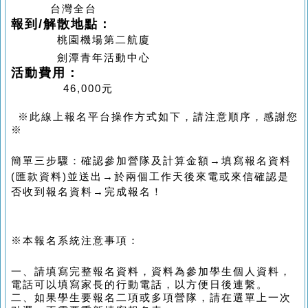
台灣全台
報到/解散地點：
桃園機場第二航廈
劍潭青年活動中心
活動費用：
46,000
元
※此線上報名平台操作方式如下，請注意順序，感謝您
※
簡單三步驟：確認參加營隊及計算金額→填寫報名資料
(
匯款資料
)
並送出→於兩個工作天後來電或來信確認是
否收到報名資料→完成報名！
※本報名系統注意事項：
一、請填寫完整報名資料，資料為參加學生個人資料，
電話可以填寫家長的行動電話，以方便日後連繫。
二、如果學生要報名二項或多項營隊，請在選單上一次