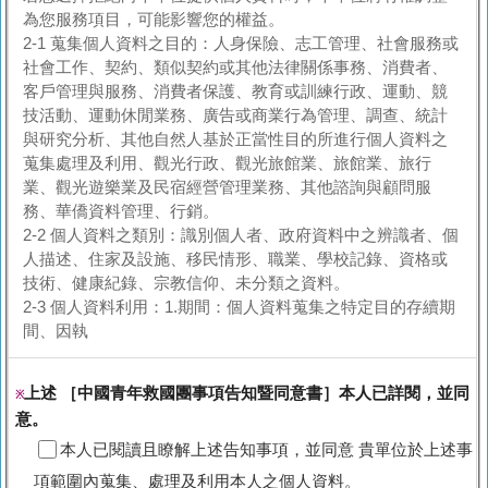
為您服務項目，可能影響您的權益。
2-1 蒐集個人資料之目的：人身保險、志工管理、社會服務或
社會工作、契約、類似契約或其他法律關係事務、消費者、
客戶管理與服務、消費者保護、教育或訓練行政、運動、競
技活動、運動休閒業務、廣告或商業行為管理、調查、統計
與研究分析、其他自然人基於正當性目的所進行個人資料之
蒐集處理及利用、觀光行政、觀光旅館業、旅館業、旅行
業、觀光遊樂業及民宿經營管理業務、其他諮詢與顧問服
務、華僑資料管理、行銷。
2-2 個人資料之類別：識別個人者、政府資料中之辨識者、個
人描述、住家及設施、移民情形、職業、學校記錄、資格或
技術、健康紀錄、宗教信仰、未分類之資料。
2-3 個人資料利用：1.期間：個人資料蒐集之特定目的存續期
間、因執
上述 ［中國青年救國團事項告知暨同意書］本人已詳閱，並同
※
意。
本人已閱讀且瞭解上述告知事項，並同意 貴單位於上述事
項範圍內蒐集、處理及利用本人之個人資料。