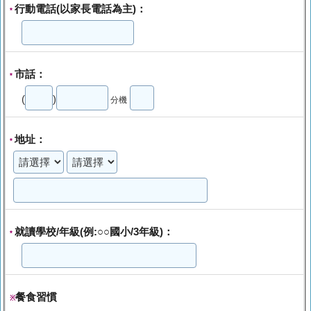
行動電話(以家長電話為主)：
*
市話：
*
(
)
分機
地址：
*
就讀學校/年級(例:○○國小/3年級)：
*
餐食習慣
※