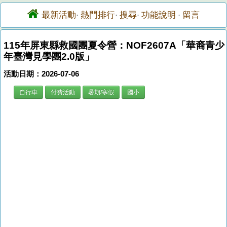
最新活動
熱門排行
搜尋
功能說明
留言
·
·
·
·
115年屏東縣救國團夏令營：NOF2607A「華裔青少
年臺灣見學團2.0版」
活動日期：2026-07-06
自行車
付費活動
暑期/寒假
國小