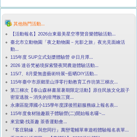
其他熱門活動...
【活動報名】2026台東最美星空導覽音樂體驗活動...
臺北市立動物園「夜之動物園－光影之旅」夜光見面繪活
動...
115年度 SUP立式划槳體驗營 ＠日月潭...
2026 達谷梵祕境探索暨夜間農遊體驗活動...
115/7、8月愛無盡藝術特展~藍晒DIY活動...
115年臺中市原鄉里山淨零行動教育工作坊第三梯次...
第三梯次【泰山森林書屋暑期限定活動】原住民族文化親子
密室逃脫～消失的排灣族三寶...
永康區龍潭國小115學年度課後照顧服務線上報名表...
115年度食材險趣親子體驗營(二)開始報名囉~...
來宜蘭‧找茶趣 茶香運動會...
『客庄騎緣．與您同行』萬巒電輔單車遊程體驗報名表單...