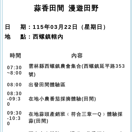
蒜香田間 漫遊田野
日
期：
115
年03
月22
日（星期日）
地
點：
西螺鎮轄內
時間
內
容
雲林縣西螺鎮農會集合
(
西螺鎮延平路
353
07:30
~8:00
號
)
08:00
出發田間體驗區
08:30
-09:3
在地小農番茄採摘體驗
(
田間
)
0
09:30
在地蒜頭
產
銷班
﹙
符合三章一
Q
﹚
體
驗採
-10:3
蒜
(
田間
)
0