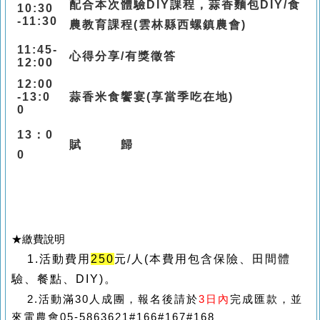
配合本次體驗
DIY
課程，蒜香麵包
DIY
/
食
10:30
-11:30
農教育課程
(
雲林縣西螺鎮農會
)
11:45-
心得分享
/
有獎徵答
12:00
12:00
-13:0
蒜香米食饗宴
(
享當季吃在地
)
0
13
：
0
賦 歸
0
★繳
費說明
1.活動費用
250
元/人(本費用包含保險、田間體
驗、餐點、DIY)。
2.活動
滿30
人成團，報名後請於
3日內
完成匯款，並
來電農會05-5863621#166#167#168