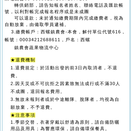
轉供銷部，請告知報名者姓名、聯絡電話及匯款帳
號，以利對帳完成報名程序或是未成團
可以退款；未於通知繳費期限內完成繳費者，視為
自動放棄，由備取學員遞補。
3.繳費帳戶：西螺鎮農會-本會，解付單位代號616，
帳號：00034212688611，戶名：西螺
鎮農會蔬果物流中心
★
退費機制
1.
退費規定：
於活動出發的前3
日內取消者，不退
費。
2.
因天災或不可抗拒之因素致無法成行或不滿
30人
不成團，退回報名費用。
3.
無故未報到者或於中途離隊、脫隊者，均視為
自
願放棄，不予退費。
★
注意事項
1.季節交替，衣著穿戴以舒適為原則，請自備防曬
用品及用具；為響應環保，請自備環保餐具。