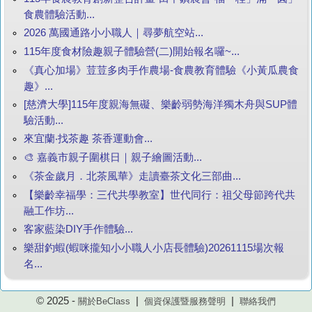
食農體驗活動...
2026 萬國通路小小職人｜尋夢航空站...
115年度食材險趣親子體驗營(二)開始報名囉~...
《真心加場》荳荳多肉手作農場-食農教育體驗《小黃瓜農食
趣》...
[慈濟大學]115年度親海無礙、樂齡弱勢海洋獨木舟與SUP體
驗活動...
來宜蘭‧找茶趣 茶香運動會...
🎨 嘉義市親子圍棋日｜親子繪圖活動...
《茶金歲月．北茶風華》走讀臺茶文化三部曲...
【樂齡幸福學：三代共學教室】世代同行：祖父母節跨代共
融工作坊...
客家藍染DIY手作體驗...
樂甜釣蝦(蝦咪攏知小小職人小店長體驗)20261115場次報
名...
© 2025 -
|
|
關於BeClass
個資保護暨服務聲明
聯絡我們