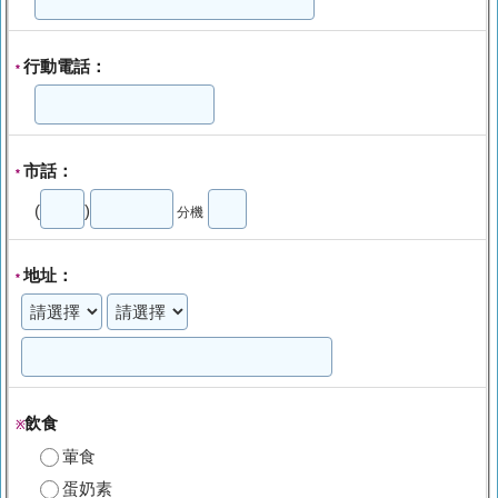
行動電話：
*
市話：
*
(
)
分機
地址：
*
飲食
※
葷食
蛋奶素