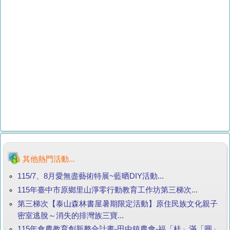
其他熱門活動...
115/7、8月愛無盡藝術特展~藍晒DIY活動...
115年臺中市原鄉里山淨零行動教育工作坊第三梯次...
第三梯次【泰山森林書屋暑期限定活動】原住民族文化親子
密室逃脫～消失的排灣族三寶...
115年食農教育創新整合計畫-田中鎮農會-福「桂」滿「圓」