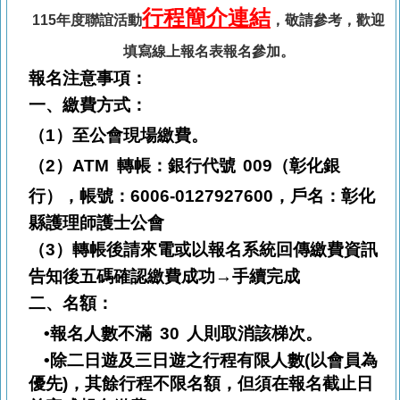
行程簡介連結
115年度聯誼活動
，敬請參考，歡迎
填寫線上報名表報名參加。
報名注意事項：
一、繳費
方式：
（1）
至公會現場繳費。
（2）
ATM
轉帳：銀行代號
009
（彰化銀
行），帳號：
6006-0127927600
，戶名：彰化
縣護理師護士公會
（3）
轉帳後請來電或以報名系統回傳繳費資訊
告知後五碼確認繳費成功→手續完成
二、
名額：
•
報名人數不滿
30
人則取消該梯次。
•除二日遊及三日遊之行程有限人數(以會員為
優先)，其餘行程不限名額，但須在報名截止日