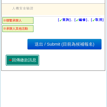
人機安全驗證
[
查詢]、[
編修]、[
取消]
※聯繫承辦人
※承辦人其他活動
➠
回傳繳款訊息