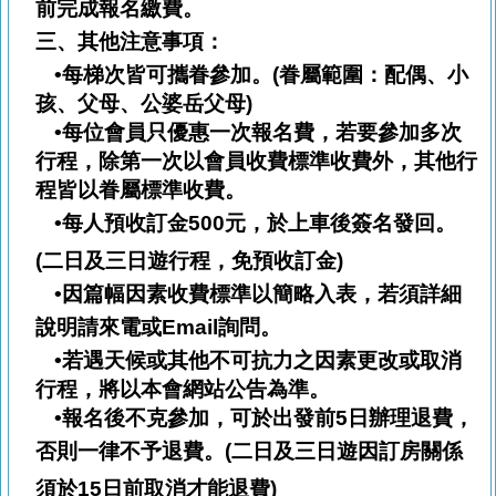
前完成報名繳費。
三、
其他注意事項：
•每梯次皆可攜眷參加。(眷屬範圍：配偶、小
孩、父母、公婆岳父母)
•每位會員只優惠一次報名費，若要參加多次
行程，除第一次以會員收費標準收費外，其他行
程皆以眷屬標準收費。
•每人預收訂金
500
元，於上車後簽名發回。
(
二日及三日遊行程，免預收訂金
)
•因篇幅因素收費標準以簡略入表，若須詳細
說明請來電或
Email
詢問。
•若遇天候或其他不可抗力之因素更改或取消
行程，將以本會網站公告為準。
•報名後不克參加，可於出發前5日辦理退費，
否則一律不予退費。
(
二日及三日遊因訂房關係
須於
15
日前取消才能退費
)