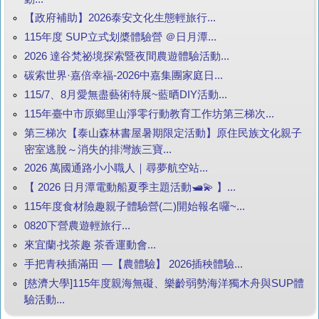
【政府補助】2026泰安文化生態輕旅行...
115年度 SUP立式划槳體驗營 ＠日月潭...
2026 達谷梵祕境探索暨夜間農遊體驗活動...
碳索世界·嘉倍幸福-2026中嘉集團家庭日...
115/7、8月愛無盡藝術特展~藍晒DIY活動...
115年臺中市原鄉里山淨零行動教育工作坊第三梯次...
第三梯次【泰山森林書屋暑期限定活動】原住民族文化親子
密室逃脫～消失的排灣族三寶...
2026 萬國通路小小職人｜尋夢航空站...
【 2026 日月潭電動船夏季主題活動🛥️💫 】...
115年度食材險趣親子體驗營(二)開始報名囉~...
0820下營農遊輕旅行...
來宜蘭‧找茶趣 茶香運動會...
手把青秧插滿田 —【農體驗】 2026插秧體驗...
[慈濟大學]115年度親海無礙、樂齡弱勢海洋獨木舟與SUP體
驗活動...