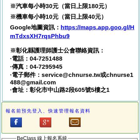
※汽車每小時
30
元（當日上限
180
元）
※機車每小時
10
元（當日上限
40
元）
Google
地圖資訊：
https://maps.app.goo.gl/H
mTdxsXH7rqsPhbu9
※彰化縣護理師護士公會聯絡資訊：
·電話：04-7251488
·傳真：04-7295945
·電子郵件：service@chnurse.tw或chnurse1
488@gmail.com
·會址：彰化市中山路2段605號5樓之1
報名前預先登入、快速管理報名資料
BeClass 線上報名系統