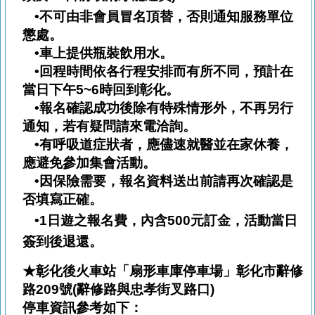
•不可由非會員冒名頂替，否則通知服務單位
懲處。
•車上提供瓶裝飲用水。
•回程時間依各行程安排而有所不同，預計在
當日下午5~6時回到彰化。
•報名確認成功後除有特殊情形外，不再另行
通知，若有疑問請來電洽詢。
•有呼吸道症狀者，應儘速就醫並在家休養，
應避免參加集會活動。
•因保險需要，報名資料送出前請再次確認是
否填寫正確。
•1
日遊之報名費，內含
500
元訂金，活動當日
簽到後退還。
★彰化後火車站「扇形車庫停車場」彰化市辭修
路209號(辭修路與忠孝街叉路口)
停車資訊參考如下：