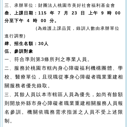
三、
承辦單位：財團法人桃園市美好社會福利基金會
叁、上課日期：
115
年 7 月 23 日 上午 9 時 00
分至下午 4 時 00 分。
(
為維護上課品質，錄訓人數由承辦單位
進行調整)
肆、
招生名額：30人
伍、
參訓對象
符合準則第3條所列之專業人員。
一、
服務於桃園市轄內身心障礙福利機構團體、學
二、
校、醫療單位，且現職從事身心障礙者職業重建相
關服務者優先錄取。
其餘人員以本市轄區人員為優先，如尚有餘額
三、
則開放外縣市身心障礙者職業重建相關服務人員報
名參訓。機關依職務需求指派之人員不受上述限
制。