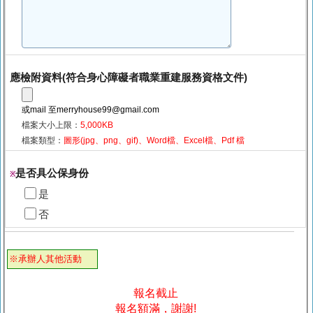
應檢附資料(符合身心障礙者職業重建服務資格文件)
或mail 至merryhouse99@gmail.com
檔案大小上限：
5,000KB
檔案類型：
圖形(jpg、png、gif)、Word檔、Excel檔、Pdf 檔
是否具公保身份
※
是
否
※承辦人其他活動
報名截止
報名額滿，謝謝!