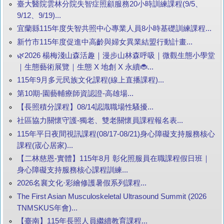
臺大醫院雲林分院失智症照顧服務20小時訓練課程(9/5、
9/12、9/19)...
宜蘭縣115年度失智共照中心專業人員8小時基礎訓練課程...
新竹市115年度促進中高齡與婦女異業結盟行動計畫...
🌿2026 楊梅淺山森活趣｜漫步山林森呼吸｜微觀生態小學堂
｜生態藝術展覽｜生態 X 地創 X 永續🐞...
115年9月多元民族文化課程(線上直播課程)...
第10期-園藝輔療師資認證-高雄場...
【長照積分課程】08/14認識職場性騷擾...
社區協力關懷守護-獨老、雙老關懷員課程報名表...
115年平日夜間視訊課程(08/17-08/21)身心障礙支持服務核心
課程(宬心居家)...
【二林慈恩-實體】115年8月 彰化照服員在職課程假日班｜
身心障礙支持服務核心課程訓練...
2026名襄文化·彩繪修護暑假系列課程...
The First Asian Musculoskeletal Ultrasound Summit (2026
TNMSKUS年會)...
【臺南】115年長照人員繼續教育課程...