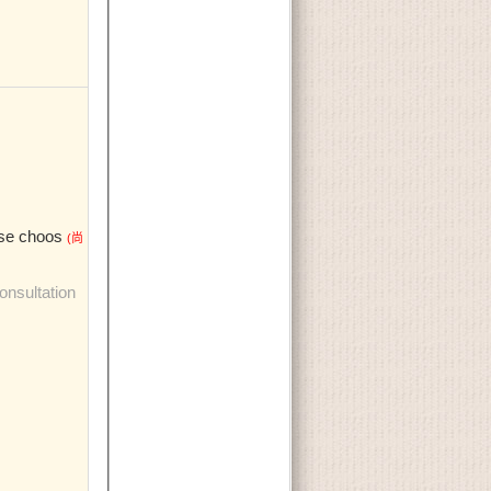
e choos
(尚
ultation