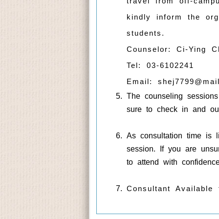
travel from off-camp
kindly inform the or
students.
Counselor: Ci-Ying C
Tel: 03-6102241
Email:
shej7799@mail
The counseling sessions
sure to check in and out
As consultation time is 
session. If you are unsu
to attend with confidence
Consultant Available