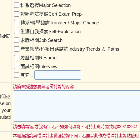
科系選擇Major Selection
證照考試準備Cert Exam Prep
轉系/轉學諮詢Transfer / Major Change
生涯自我探索Self-Exploration
關疑問
求職相關Job Search
產業趨勢/科系出路諮詢Industry Trends ＆ Paths
履歷相關Resume
面試相關Interview
其它：
請簡單描述想要與老師討論的內容
請簡述
 bri
e your
ultati
請勿填寫′無′或′沒有′，若不知如何填寫，可於上班時間致電03-6102241
本職涯諮詢與惜珠計畫職涯諮詢不同，若要以此作為惜珠計畫認點使用