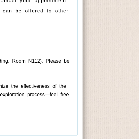
 cancel your appointment,
 can be offered to other
lding, Room N112). Please be
ize the effectiveness of the
exploration process—feel free