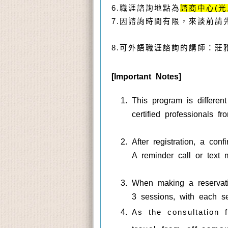
6.職涯諮詢地點為
諮商中心(光
7.因諮詢時間有限，來談前
8.可外語職涯諮詢的講師：莊
[Important Notes]
This program is differen
certified professionals fr
After registration, a con
A reminder call or text 
When making a reservati
3 sessions, with each se
As the consultation 