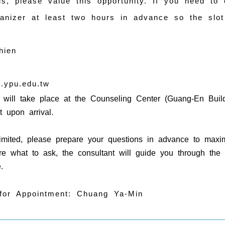
us, please value this opportunity. If you need to
ganizer at least two hours in advance so the slot
hien
.ypu.edu.tw
 will take place at the Counseling Center (Guang-En Bui
 upon arrival.
limited, please prepare your questions in advance to maxim
re what to ask, the consultant will guide you through the 
.
 for Appointment: Chuang Ya-Min