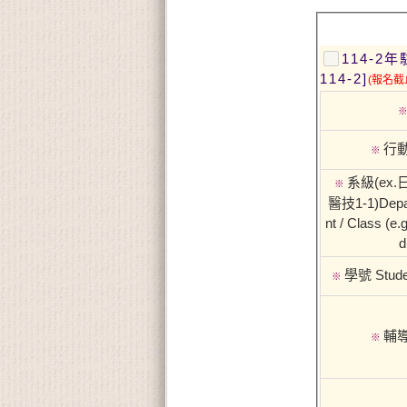
114-2年駐點職涯諮詢 [On-site C
114-2]
(報名截
行
※
系級(ex
※
醫技1-1)Depa
nt / Class (e.
d
學號 Stude
※
輔
※