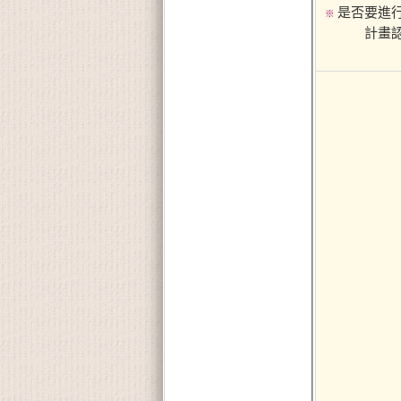
是否要進
※
計畫