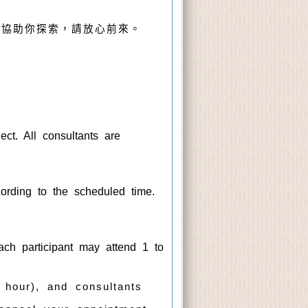
會協助你探索，請放心前來。
ct. All consultants are
ccording to the scheduled time.
ch participant may attend 1 to
 hour), and consultants