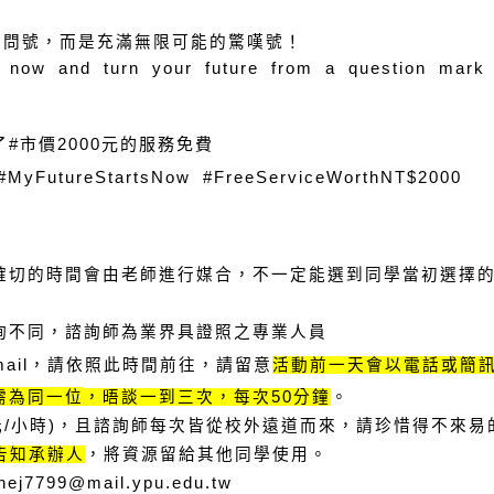
是問號，而是充滿無限可能的驚嘆號！
 now and turn your future from a question mark 
市價2000元的服務免費
了#
 #MyFutureStartsNow #FreeServiceWorthNT$2000
，確切的時間會由老師進行媒合，不一定能選到同學當初選擇
諮詢不同，諮詢師為業界具證照之專業人員
請留意
ail，請依照此時間前往，
活動前一天會以電話或簡
需
為同一位
，晤談一到三次，每次50分鐘
。
元/小時)
，且諮詢師每次皆從校外遠道而來，請珍惜得不來易
告知承辦人
，將資源留給其他同學使用。
7799@mail.ypu.edu.tw