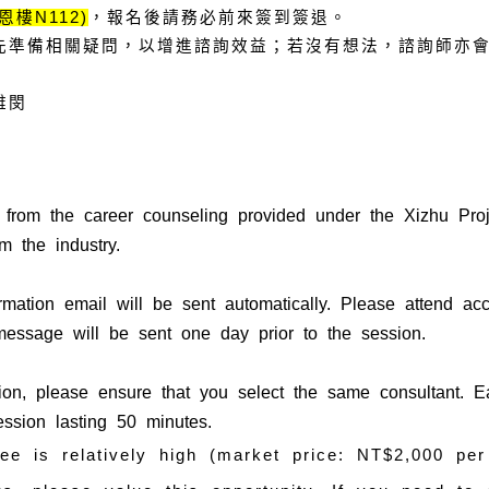
恩樓N112)
，報名後請務必前來
簽到簽退
。
請先準備相關疑問，以增進諮詢效益；若沒有想法，諮詢師亦
雅閔
t from the career counseling provided under the Xizhu Proje
om the industry.
firmation email will be sent automatically. Please attend a
message will be sent one day prior to the session.
on, please ensure that you select the same consultant. Ea
ssion lasting 50 minutes.
fee is relatively high (market price: NT$2,000 per