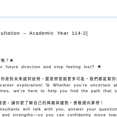
ultation – Academic Year 114-2]
嗎？🌟
r future direction and stop feeling lost? 🌟
論你是對未來感到迷惘，還是想發掘更多可能，我們都能幫你
career exploration! 🚀 Whether you're uncertain a
ities, we're here to help you find the path that 
疑惑，讓你更了解自己的興趣與優勢，勇敢邁向夢想！
nsultants will talk with you, answer your questio
s and strengths—so you can confidently move tow