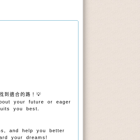
找到適合的路！💡
bout your future or eager
suits you best.
ns, and help you better
ard your dreams!