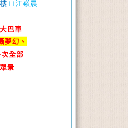
樓
江嶺晨
11
大巴車
攝夢幻、
一次全部
眾景