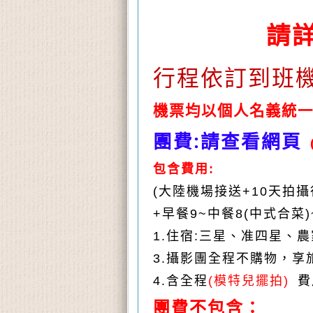
請
行程依訂到班
機票均以個人名義統
團費
:
請查看網頁
包含費用
:
(
大陸機場接送
+10
天拍攝
+
早餐
9~
中餐
8(
中式合菜
)
1.
住宿
:
三星、准四星、農
3.
攝影團全程不購物，享
4.
含全程
(
模特兒擺拍
)
費
團費不包含：