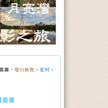
晨霧、
塔川秋色
、
宏村
、
城晨霧