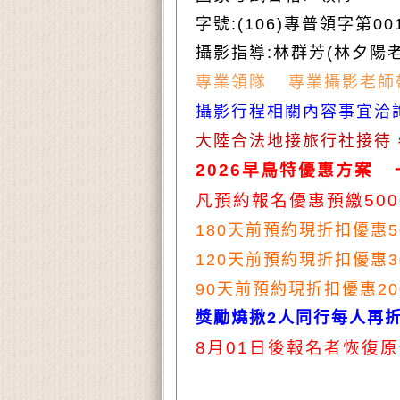
字號
:(106)
專普領字第
00
攝影指導
:
林群芳
(
林夕陽
專業領隊
專業攝影老師
攝影行程相關內容事宜洽
大陸合法地接旅行社接待
早鳥特優惠方案
2026
凡預約報名優惠預繳
500
天前預約現折扣優惠
180
5
天前預約現折扣優惠
120
3
天前預約現折扣優惠
90
20
獎勵
燒揪2
人同行每人再
月
日後報名者恢復原
8
01