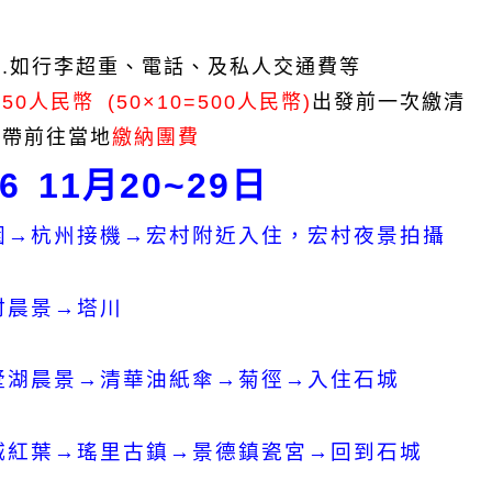
用
.
如行李超重、電話、及私人交通費等
日
50
人民幣
(50
×
10=500
人民幣
)
出發前一次繳清
攜帶
前往當地
繳納團費
6 11
月
20~29
日
園→杭州接機→宏村附近入住，宏村夜景拍攝
村晨景→塔川
墅湖晨景→清華油紙傘→菊徑→入住石城
城紅葉→瑤里古鎮→景德鎮瓷宮→回到石城