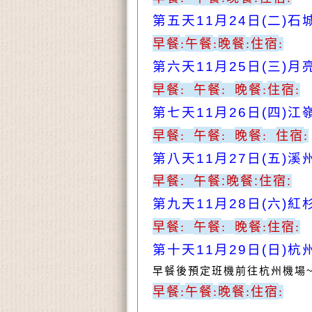
第五天
11
月
24
日
(
二
)
石
早餐
午餐
晚餐
住宿
:
:
:
:
第六天
11
月
25
日
(
三
)
月
早餐
午餐
晚餐
住宿
:
:
:
:
第七天
11
月
26
日
(
四
)
江
早餐
午餐
晚餐
住宿
:
:
:
:
第八天
11
月
27
日
(
五
)
溪
早餐
:
午餐
:
晚餐
:
住宿
:
第九天
11
月
28
日
(
六
)
紅
早餐
午餐
晚餐
住宿
:
:
:
:
第十天
11
月
29
日
(
日
)
杭
早餐後預定班機前往杭州機場
早餐
午餐
晚餐
住宿
:
:
:
: