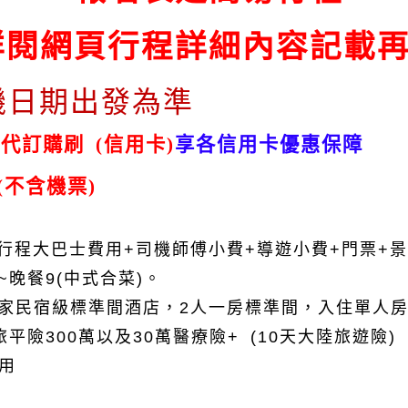
詳閱網頁行程詳細內容記載
機日期出發為準
一代訂購刷
信用卡
享各信用卡優惠保障
(
)
不含機票
(
)
行程大巴士費用
+
司機師傅小費
+
導遊小費
+
門票
+
景
~
晚餐
9(
中式合菜
)
。
家民宿級標準間酒店，
2
人一房標準間，入住單人
旅平險
300
萬以及
30
萬醫療險
+ (10
天大陸旅遊險
)
用