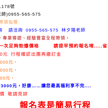
1178
號
老師
)0955-565-575
帶領指導
詢
請洽詢
林夕陽老師
0955-565-575
，專業導遊、經驗豐富全程帶領，
一次足夠勁爆價格
請提早預約報名唷
省
.....
元
行程確認出團再繳訂金
0
元，
000
元，
000
元，
00
折
3000
元，
好康
……
讓您最高福利享
不完....
價
敬請見諒
報名表是簡易行程