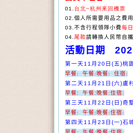
01.
台北~杭州來回機票
02.
個人所需要用品之費
03.
不含行程領隊小費
每
04.
尾款
請轉換人民幣
自
活動日期
202
第一天
11
月
20
日
(
五
)
桃
早餐
午餐
晚餐
住宿
:
:
:
:
第二天
11
月
21
日
(
六
)
盧
早餐
:
午餐
:
晚餐
:
住宿
:
第三天
11
月
22
日
(
日
)
奇
早餐
午餐
晚餐
住宿
:
:
:
:
第四天
11
月
23
日
(
一
)
石
早餐
午餐
晚餐
住宿
:
:
:
: