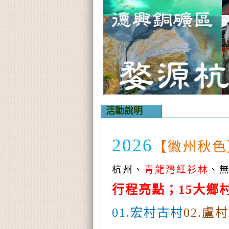
活動說明
2026
【徽州秋色
杭州、
青龍灣紅衫林
、
行程亮點；
大鄉
15
宏村古村
盧村
01.
02.