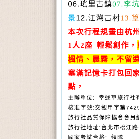
李
06.
瑤里古鎮
07.
景
12.
江灣古村
13.
本次行程規畫由杭
人
座
輕鬆創作，
1
2
楓情、晨霧，不留
塞滿記憶卡打包回
點，
主辦單位
:
幸運草旅行社
核准字號
:
交觀甲字第
742
旅行社品質保障協會會員
旅行社地址
:
台北市松江路
國家考試合格
:
領隊