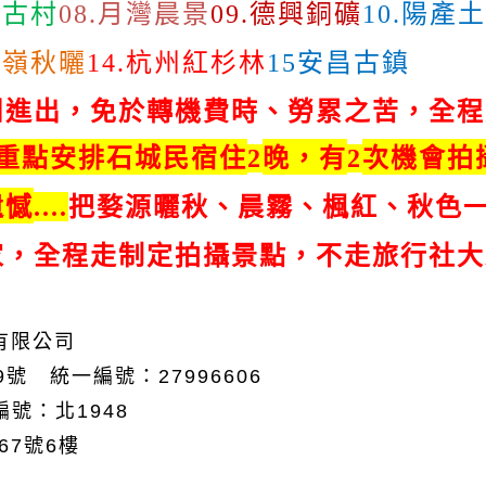
坑古村
月灣晨景
德興銅礦
陽產土
08.
09.
10.
篁嶺秋曬
杭州紅杉林
安昌古鎮
14.
15
州進出，免於轉機費時、勞累之苦，全程
重點安排石城民宿住
晚，有
次機會拍
2
2
遺憾
把婺源曬秋、晨霧、楓紅、秋色
....
家，全程走制定拍攝景點，不走旅行社大
有限公司
9
號 統一編號：
27996606
編號：北
1948
67
號
6
樓