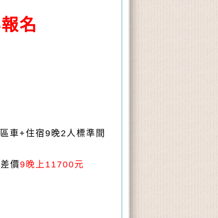
再報名
區車
+
住宿
9
晚
2
人標準間
房差價
9
晚上
11700
元