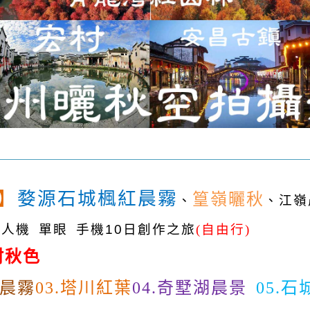
】
婺源石城楓紅晨霧
篁嶺曬秋
、
、江嶺
無人機
單眼
手機
10
日創作之旅
(
自由行
)
村秋色
晨霧
塔川紅葉
奇墅湖晨景
石
03.
04.
05.