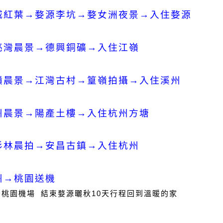
城紅葉→婺源李坑→婺女洲夜景→入住婺源
亮灣晨景→德興銅礦→入住江嶺
嶺晨景→江灣古村→篁嶺拍攝→入住溪州
州晨景→陽產土樓→入住杭州方塘
杉林晨拍→安昌古鎮→入住杭州
州→桃園送機
~
桃園機場
結束婺源曬秋
10
天行程回到溫暖的家