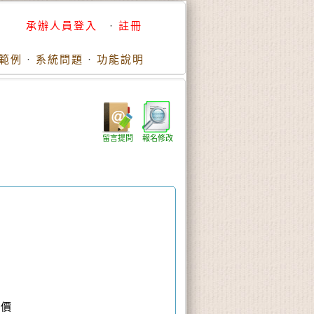
承辦人員登入
·
註冊
範例
·
系統問題
·
功能說明
留言提問
報名修改
降機具協會)
員價