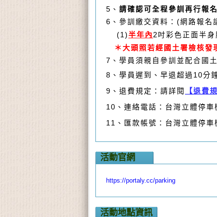
5、
請確認可全程參訓再行報
6、參訓繳交資料：(網路報名
半年內
(1)
2吋彩色正面半
＊大頭照若經國土署檢核發
7、學員須親自參訓並配合國
8、學員遲到、早退超過10分
9、退費規定：請詳閱
【退費
10、連絡電話：台灣立體停車機械產
11、匯款帳號：台灣立體停車機械
活動官網
https://portaly.cc/parking
活動地點資訊