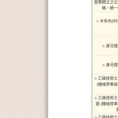
發票開立之公
稱、統一
半年內2
※
身分證
※
身分證
※
乙級技術士
※
(機械停車
乙級技術士
※
面 (機械停
乙級技術士
※