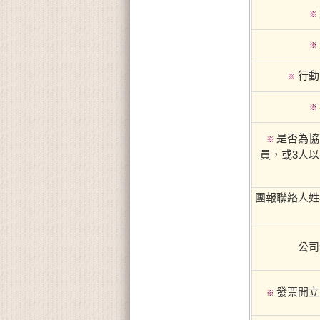
※
※
行動
※
※
是否為協
※
員，或3人
團報聯絡人姓
公司
發票開立
※