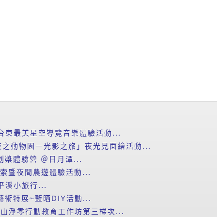
台東最美星空導覽音樂體驗活動...
之動物園－光影之旅」夜光見面繪活動...
划槳體驗營 ＠日月潭...
探索暨夜間農遊體驗活動...
平溪小旅行...
藝術特展~藍晒DIY活動...
里山淨零行動教育工作坊第三梯次...