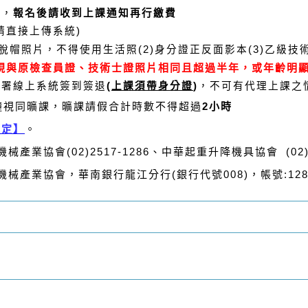
名
，
報名後請收到上課通知再行繳費
請直接上傳系統)
身脫帽照片，不得使用生活照
(2)身分證正反面影本
(3)乙級
現與原檢查員證、技術士證照片相同且超過半年，或年齡明
土署線上系統簽到簽退
(
上課須帶身分證
)
，不可有代理上課之
鐘視同曠課，曠課請假合計時數不得超過
2小時
規定】
。
業協會(02)2517-1286、中華起重升降機具協會 (02)23
產業協會，華南銀行龍江分行(銀行代號008)，帳號:12810