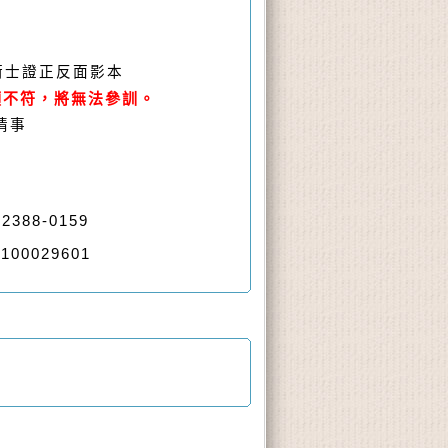
技術士證正反面影本
顯不符，將無法參訓。
情事
88-0159
0029601