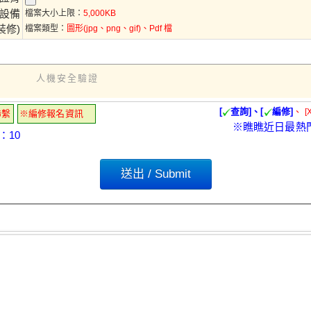
車設備
檔案大小上限：
5,000KB
裝修)
檔案類型：
圖形(jpg、png、gif)、Pdf 檔
人機安全驗證
[
查詢]、[
編修]
、
[
聯繫
※編修報名資訊
※瞧瞧近日最熱
：10