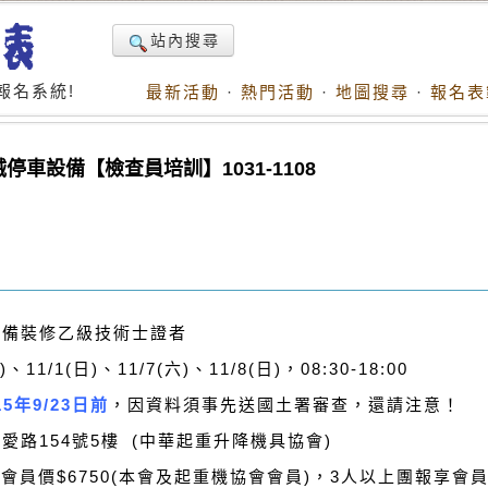
站內搜尋
報名系統!
最新活動
·
熱門活動
·
地圖搜尋
·
報名表
車設備【檢查員培訓】1031-1108
設備裝修乙級技術士證者
11/1(日)、11/7(六)、11/8(日)，08:30-18:00
5年9/23日前
，因資料須事先送國土署審查，還請注意！
中正區博愛路154號5樓 (中華起重升
，會員價$6750(本會及起重機協會會員)，3人以上團報享會