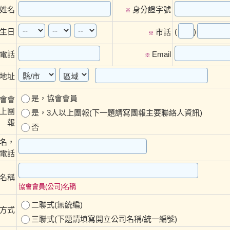
姓名
身分證字號
※
(
)
生日
市話
※
電話
Email
※
地址
是，協會會員
會會
以上團
是，3人以上團報(下一題請寫團報主要聯絡人資訊)
報
否
名，
電話
名稱
協會會員(公司)名稱
二聯式(無統編)
方式
三聯式(下題請填寫開立公司名稱/統一編號)